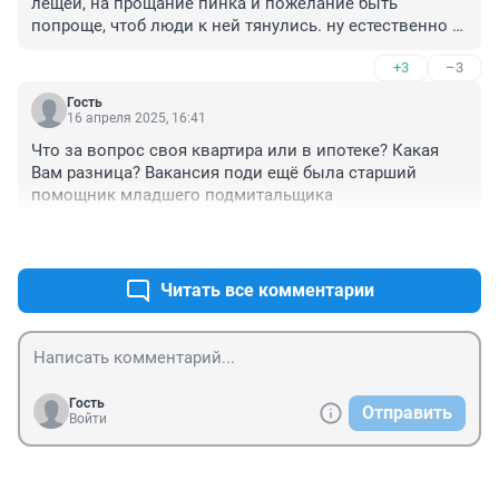
лещей, на прощание пинка и пожелание быть 
попроще, чтоб люди к ней тянулись. ну естественно 
ни в коем случае не брать на работу, пускай дальше 
+3
–3
по собеседованиям шлендрается
Гость
16 апреля 2025, 16:41
Что за вопрос своя квартира или в ипотеке? Какая 
Вам разница? Вакансия поди ещё была старший 
помощник младшего подмитальщика
+14
–1
Читать все комментарии
Гость
Отправить
Войти