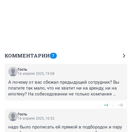
КОММЕНТАРИИ
7
Гость
16 апреля 2025, 19:08
А почему от вас сбежал предыдущий сотрудник? Вы 
платите так мало, что не хватит ни на аренду, ни на 
ипотеку? На собеседовании не только компания 
выбирает сотрудника, но и сотрудник смотрит на 
+4
–0
компанию. Сходила помыть руки. Может, у вас 
разруха в клозете? Это же огромный показатель 
Гость
уровня компании. Весь день сидеть в некомфортном 
16 апреля 2025, 16:52
офисе - это работа мечты?
надо было прописать ей прямой в подбородок и пару 