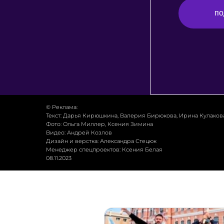
© Реклама:
Текст: Дарья Кирюшкина, Валерия Бирюкова, Ирина Кулаков
Фото: Ольга Миллер, Ксения Зимина
Видео: Андрей Козлов
Дизайн и верстка: Александра Стецюк
Менеджер спецпроектов: Ксения Белая
08.11.2023