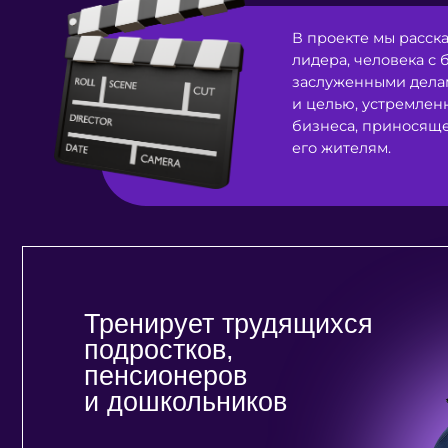
лидера, человека с больш
заслуженными делами, за
и целью, устремленного в 
бизнеса, приносящего поль
его жителям.
Тренирует трудящихся
подростков,
пенсионеров
и дошкольников
подробнее