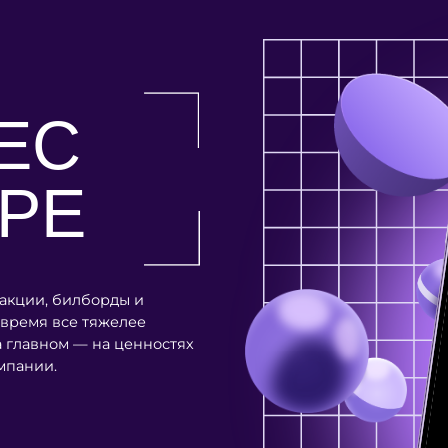
С
Е
 билборды и
 все тяжелее
ом — на ценностях
.
ро современного