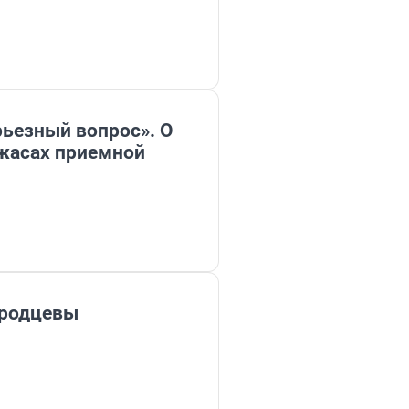
рьезный вопрос». О
ужасах приемной
ородцевы