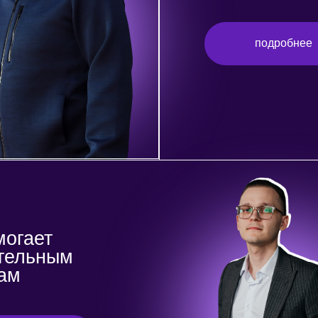
ет
ьным
е