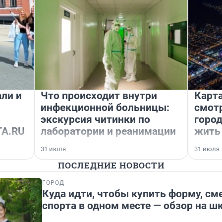
али и
Что происходит внутри
Карта
инфекционной больницы:
смот
экскурсия читинки по
город
TA.RU
лаборатории и реанимации
жить
31 июля
31 июля
ПОСЛЕДНИЕ НОВОСТИ
ГОРОД
Куда идти, чтобы купить форму, см
спорта в одном месте — обзор на 