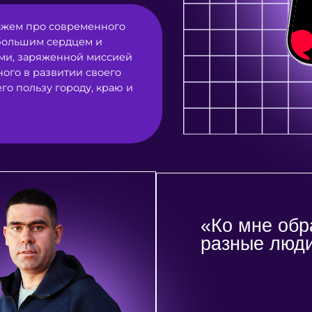
им сердцем и
ряженной миссией
развитии своего
зу городу, краю и
«Ко мне обращаютс
разные люди»
подробнее