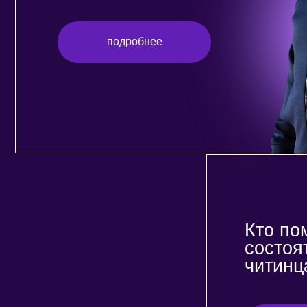
Кто помога
состоятел
читинцам
подробне