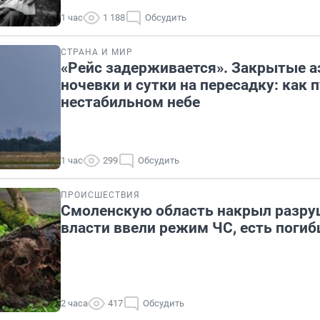
1 час
1 188
Обсудить
СТРАНА И МИР
«Рейс задерживается». Закрытые а
ночевки и сутки на пересадку: как 
нестабильном небе
1 час
299
Обсудить
ПРОИСШЕСТВИЯ
Смоленскую область накрыл разру
власти ввели режим ЧС, есть поги
2 часа
417
Обсудить