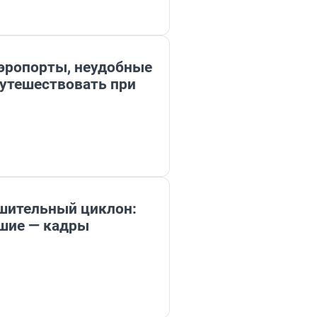
эропорты, неудобные
путешествовать при
шительный циклон:
бшие — кадры