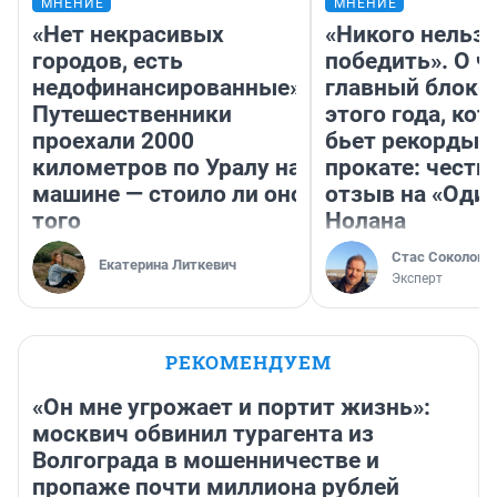
МНЕНИЕ
МНЕНИЕ
«Нет некрасивых
«Никого нельз
городов, есть
победить». О ч
недофинансированные».
главный блокб
Путешественники
этого года, ко
проехали 2000
бьет рекорды 
километров по Уралу на
прокате: честн
машине — стоило ли оно
отзыв на «Оди
того
Нолана
Стас Соколов
Екатерина Литкевич
Эксперт
РЕКОМЕНДУЕМ
«Он мне угрожает и портит жизнь»:
москвич обвинил турагента из
Волгограда в мошенничестве и
пропаже почти миллиона рублей