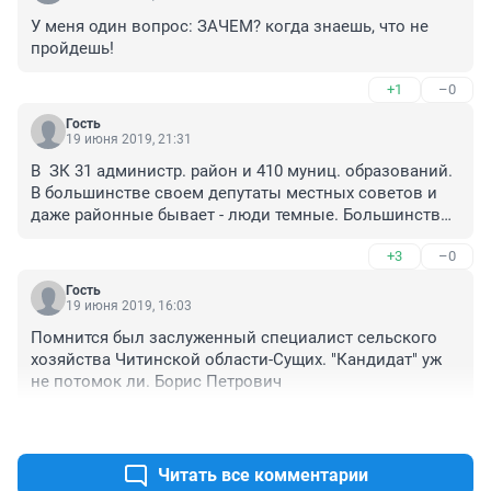
У меня один вопрос: ЗАЧЕМ? когда знаешь, что не 
пройдешь!
+1
–0
Гость
19 июня 2019, 21:31
В  ЗК 31 администр. район и 410 муниц. образований. 
В большинстве своем депутаты местных советов и 
даже районные бывает - люди темные. Большинство 
уверены - Осипова поставил Путин! И кст! Все они в 
+3
–0
основном Едросы! Так что собрать подписи за 
любого другого кандидата - проблемма та еще!
Гость
19 июня 2019, 16:03
Помнится был заслуженный специалист сельского 
хозяйства Читинской области-Сущих. "Кандидат" уж 
не потомок ли. Борис Петрович
+3
–0
Читать все комментарии