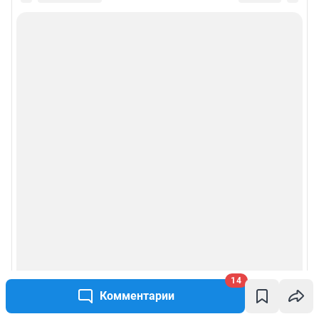
Подписаться на новости
Сообщить новость
Рубрики
Реклама на сайте
Прайс-лист
О компании
Наши награды
Наши вакансии
14
Комментарии
Техподдержка