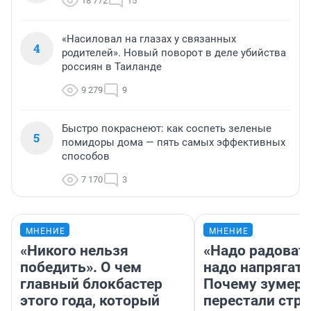
18 772
15
«Насиловал на глазах у связанных
4
родителей». Новый поворот в деле убийства
россиян в Таиланде
9 279
9
Быстро покраснеют: как соспеть зеленые
5
помидоры дома — пять самых эффективных
способов
7 170
3
МНЕНИЕ
МНЕНИЕ
«Никого нельзя
«Надо радовать
победить». О чем
надо напрягать
главный блокбастер
Почему зумер
этого года, который
перестали стр