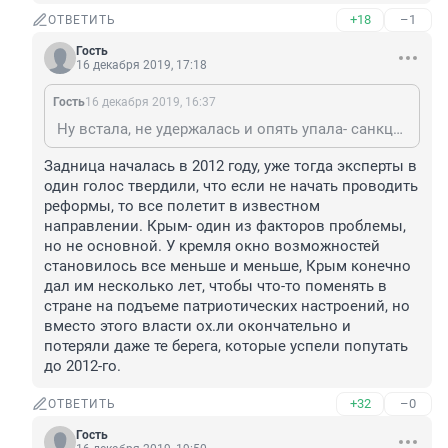
+18
–1
ОТВЕТИТЬ
Гость
16 декабря 2019, 17:18
Гость
16 декабря 2019, 16:37
Ну встала, не удержалась и опять упала- санкции подсекли, газ окраине вообще теперь дарить будем поддержать наших в загнивающей европе надо, а то понабрали по однопроцентной ипотеке хоромы отопить бы их не мешало, да и хамон больше не откуда везти своим думцам
Задница началась в 2012 году, уже тогда эксперты в 
один голос твердили, что если не начать проводить 
реформы, то все полетит в известном 
направлении. Крым- один из факторов проблемы, 
но не основной. У кремля окно возможностей 
становилось все меньше и меньше, Крым конечно 
дал им несколько лет, чтобы что-то поменять в 
стране на подъеме патриотических настроений, но 
вместо этого власти ох.ли окончательно и 
потеряли даже те берега, которые успели попутать 
до 2012-го.
+32
–0
ОТВЕТИТЬ
Гость