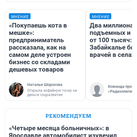
МНЕНИЕ
МНЕНИЕ
«Покупаешь кота в
Два миллиона
мешке»:
подъемных и з
предприниматель
от 100 тысяч: 
рассказала, как на
Забайкалье бор
самом деле устроен
врачей в селах
бизнес со складами
дешевых товаров
Наталья Шорохова
Команда проек
Открыла кофейную точку на
«Редколлегия»
деньги соцразвития
РЕКОМЕНДУЕМ
«Четыре месяца больничных»: в
Ярославле автомобилист изувечил