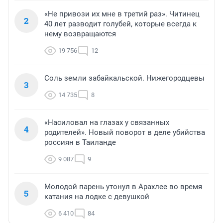
«Не привози их мне в третий раз». Читинец
2
40 лет разводит голубей, которые всегда к
нему возвращаются
19 756
12
Соль земли забайкальской. Нижегородцевы
3
14 735
8
«Насиловал на глазах у связанных
4
родителей». Новый поворот в деле убийства
россиян в Таиланде
9 087
9
Молодой парень утонул в Арахлее во время
5
катания на лодке с девушкой
6 410
84