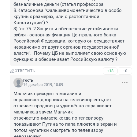
безналичные деньги (статья профессора 
В.Катасонова "Фальшивомонетничество в особо 
крупных размерах, или о растоптанной 
Конституции") ?
3) "ст.75  2.Защита и обеспечение устойчивости 
рубля - основная функция Центрального банка 
Российской Федерации, которую он осуществляет 
независимо от других органов государственной 
власти".  Почему ЦБ не выполняет свою основную 
функцию и обесценивает Российскую валюту ?
+18
–0
ОТВЕТИТЬ
Гость
16 декабря 2019, 18:09
Мальчик приходит в магазин и 
спрашивает,дворники на телевизор есть,нет 
отвечает продавец и удивлённо спрашивает 
мальчика,а зачем.Мальчик 
отвечает,понимаете,когда по телевизору 
показывают Путина то папа плюется в экран и 
потом мультики смотреть по телевизору 
невозможно.