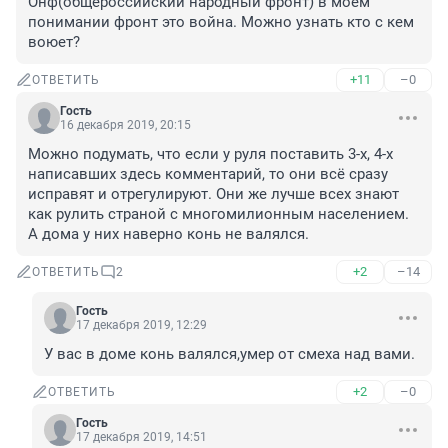
Онф(общероссийский народный фронт) в моём 
понимании фронт это война. Можно узнать кто с кем 
воюет? 
+11
–0
ОТВЕТИТЬ
Гость
16 декабря 2019, 20:15
Можно подумать, что если у руля поставить 3-х, 4-х 
написавших здесь комментарий, то они всё сразу 
исправят и отрегулируют. Они же лучше всех знают 
как рулить страной с многомилионным населением. 
А дома у них наверно конь не валялся.
+2
–14
ОТВЕТИТЬ
2
Гость
17 декабря 2019, 12:29
У вас в доме конь валялся,умер от смеха над вами.
+2
–0
ОТВЕТИТЬ
Гость
17 декабря 2019, 14:51