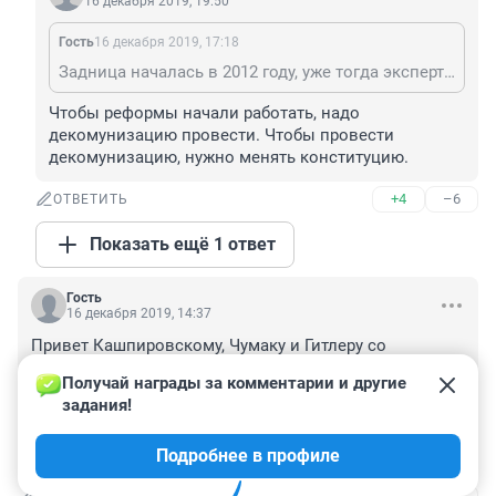
16 декабря 2019, 19:50
Гость
16 декабря 2019, 17:18
Задница началась в 2012 году, уже тогда эксперты в один голос твердили, что если не начать проводить реформы, то все полетит в известном направлении. Крым- один из факторов проблемы, но не основной. У кремля окно возможностей становилось все меньше и меньше, Крым конечно дал им несколько лет, чтобы что-то поменять в стране на подъеме патриотических настроений, но вместо этого власти ох.ли окончательно и потеряли даже те берега, которые успели попутать до 2012-го.
Чтобы реформы начали работать, надо 
декомунизацию провести. Чтобы провести 
декомунизацию, нужно менять конституцию. 
+4
–6
ОТВЕТИТЬ
Показать ещё 1 ответ
Гость
16 декабря 2019, 14:37
Привет Кашпировскому, Чумаку и Гитлеру со 
Сталиным заодно. ;) Незрячие прозреют, лежачие 
Получай награды за комментарии и другие 
заходют, немые возопят. А лично я пойду с банками и 
задания!
склянками, ибо воды и соленья должны уловить и 
впитать хотя бы каплю этого величайшего величия!! 
Подробнее в профиле
:))  