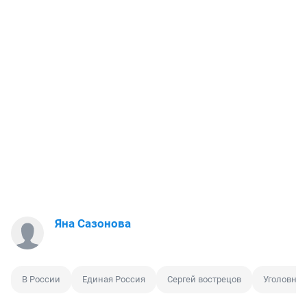
Яна Сазонова
В России
Единая Россия
Сергей вострецов
Уголовная