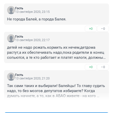
Гость
13 сентября 2020, 23:15
Не города Балей, а города Балея.
+0
–0
Гость
13 сентября 2020, 22:17
детей не надо рожать.кормить их нечем,детдома 
растут,а их обеспечивать надо,пока родители в конец 
сопьются, а те кто работает и платят налоги, должны 
закопаться в долговые  кредитные и жкх ямы, и тем 
+0
–0
же путем идут спиваться,так как могут в любой 
момент лишиться работы и на них начнется  гонение 
Гость
за долги,армия большая --загонят вот и все. где 
13 сентября 2020, 21:20
выход?? Уголовную  надо вводить как только ходить 
Так сами таких и выбирали! Балейцы! То главу судить 
начнут.Родиться должны сразу юристами 
надо, то без мозгов депутатов избираете? Когда 
экономистами и слесарями да всеми иначе яма.
думать начнете, а то, как в АБАО живете - на кого 
покажут, того и избираете!
+0
–0