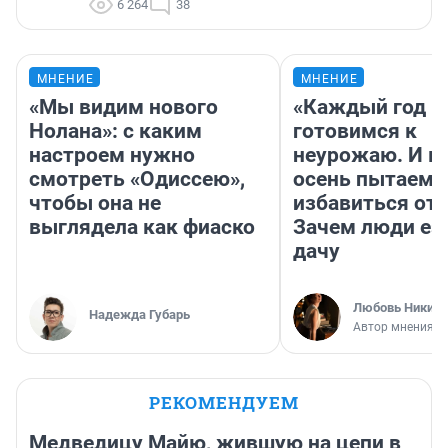
6 264
38
МНЕНИЕ
МНЕНИЕ
«Мы видим нового
«Каждый год 
Нолана»: с каким
готовимся к
настроем нужно
неурожаю. И 
смотреть «Одиссею»,
осень пытаемс
чтобы она не
избавиться от 
выглядела как фиаско
Зачем люди ез
дачу
Любовь Никити
Надежда Губарь
Автор мнения
РЕКОМЕНДУЕМ
Медведицу Майю, жившую на цепи в