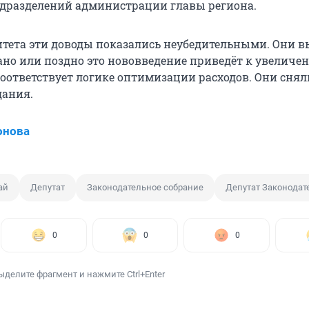
дразделений администрации главы региона.
тета эти доводы показались неубедительными. Они в
рано или поздно это нововведение приведёт к увеличе
соответствует логике оптимизации расходов. Они снял
дания.
онова
ай
Депутат
Законодательное собрание
Депутат Законодат
0
0
0
ыделите фрагмент и нажмите Ctrl+Enter