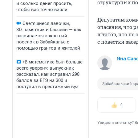
структурных по
и сколько денег просить,
чтобы вас точно взяли
Депутатам коми
Светящиеся лавочки,
опасения, что 
3D‑памятник и бассейн — как
штатов, что не 
развивается закрытый
с повестки засе
поселок в Забайкалье с
помощью грантов и жителей
Яна Саз
«В математике был больше
всего уверен»: выпускник
рассказал, как исправил 298
баллов за ЕГЭ на 300 и
Забайкальский кр
поступил в престижный вуз
0
Увидели опечатку? В