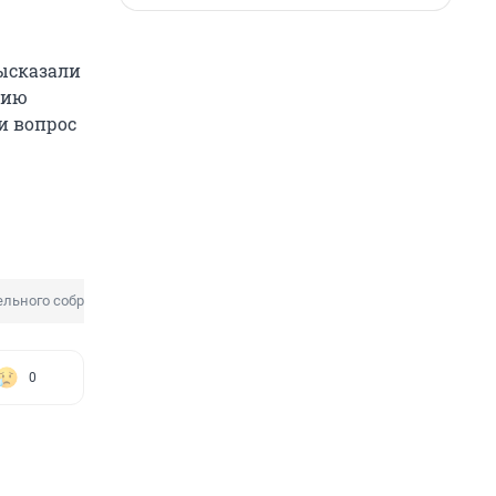
ысказали
нию
и вопрос
ельного собрания
0