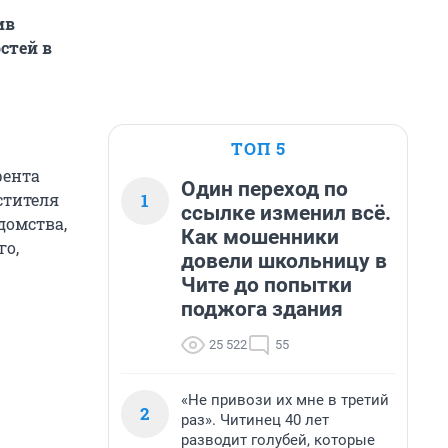
ив
стей в
ТОП 5
рента
Один переход по
1
стителя
ссылке изменил всё.
домства,
Как мошенники
го,
довели школьницу в
Чите до попытки
поджога здания
25 522
55
«Не привози их мне в третий
2
раз». Читинец 40 лет
разводит голубей, которые