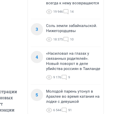
всегда к нему возвращаются
19 946
14
Соль земли забайкальской.
3
Нижегородцевы
18 375
10
«Насиловал на глазах у
4
связанных родителей».
Новый поворот в деле
убийства россиян в Таиланде
9 176
9
истрации
Молодой парень утонул в
5
Арахлее во время катания на
 новых
лодке с девушкой
ут
низации
6 544
91