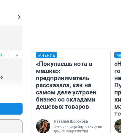
+0
–4
МНЕНИЕ
МНЕНИ
«Покупаешь кота в
«Нет 
мешке»:
городо
предприниматель
недоф
о 
рассказала, как на
Путеш
самом деле устроен
проех
+15
–1
бизнес со складами
килом
дешевых товаров
машин
того
Наталья Шорохова
Открыла кофейную точку на
деньги соцразвития