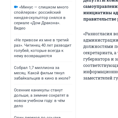
самоуправлени
«Минус — слишком много
инициативы ад
спойлеров»: российский
ниндзя-скульптор снялся в
правительстве р
сериале «Дом Дракона».
Видео
«Разногласия в
администрации 
«Не привози их мне в третий
раз». Читинец 40 лет разводит
должностями по
голубей, которые всегда к
секретариата, а
нему возвращаются
губернатора и з
соответствующи
Собрал 1,7 миллиона за
информационног
месяц. Какой фильм тянул
заместителей гу
забайкальцев в кино в июле?
Осенние каникулы станут
дольше, а зимние сократят в
новом учебном году: в чём
дело
Один переход по ссылке