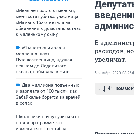
Депутат
«Меня не просто отменяют,
введени
меня хотят убить»: участница
«Мамы в 16» ответила на
админис
обвинения в домогательствах
к маленькому сыну
В администр
«Я много снимала и
расходов, н
медленно шла».
увеличат.
Путешественница, идущая
пешком до Ледовитого
океана, побывала в Чите
5 октября 2020, 08:26
Два миллиона подъемных
41
коммен
и зарплата от 100 тысяч: как
Забайкалье борется за врачей
в селах
Школьники начнут учиться по
новой программе: что
изменится с 1 сентября
Депутаты комит