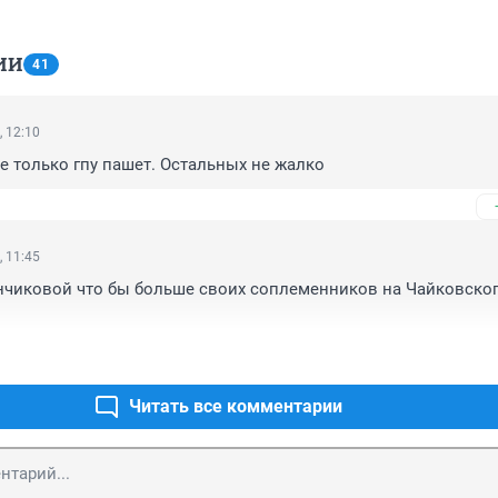
ИИ
41
, 12:10
е только гпу пашет. Остальных не жалко
, 11:45
нчиковой что бы больше своих соплеменников на Чайковског
Читать все комментарии