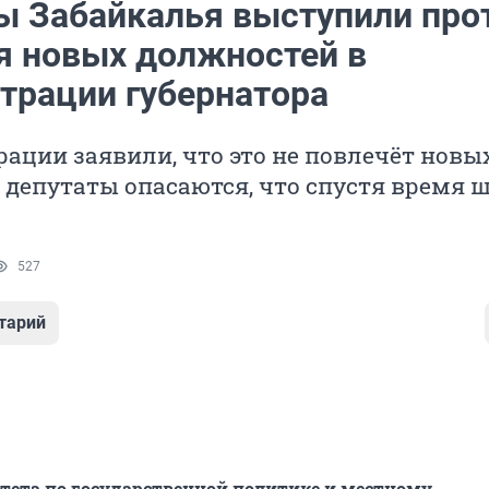
ы Забайкалья выступили про
я новых должностей в
трации губернатора
ации заявили, что это не повлечёт новы
о депутаты опасаются, что спустя время 
527
тарий
ета по государственной политике и местному