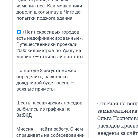
изменил всё. Как мошенники
довели школьницу в Чите до
попытки поджога здания
«Нет некрасивых городов,
есть недофинансированные».
Путешественники проехали
2000 километров по Уралу на
машине — стоило ли оно того
По погоде 8 августа можно
определить, насколько
дождливой будет осень —
важные приметы
Шесть пассажирских поездов
Отвечая на воп
выбились из графика на
замначальника
ЗабЖД
Ольга Поспелова
расходов краев
Миссия — найти работу. О чем
введены за счё
спрашивать на собеседовании