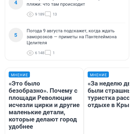
4
пляжи: что там происходит
9 189
13
Погода 9 августа подскажет, когда ждать
5
заморозков — приметы на Пантелеймона
Целителя
6 148
1
МНЕНИЕ
МНЕНИЕ
«Это было
«За неделю две
безобразно». Почему с
были страшные
площади Революции
туристка расск
исчезли цирки и другие
отдыхе в Крым
маленькие детали,
которые делают город
удобнее