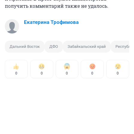
получить комментарий также не удалось.
Екатерина Трофимова
Дальний Восток
ДФО
Забайкальский край
Республи
0
0
0
0
0