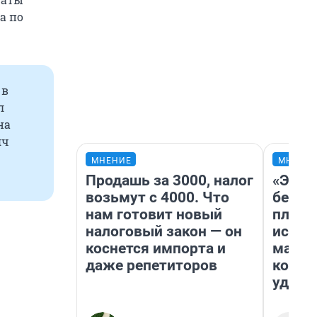
а по
 в
л
на
яч
МНЕНИЕ
МНЕНИ
Продашь за 3000, налог
«Это 
возьмут с 4000. Что
безоб
нам готовит новый
площа
налоговый закон — он
исчез
коснется импорта и
мален
даже репетиторов
котор
удобн