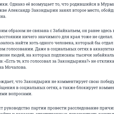
ки. Однако её возмущает то, что родившийся в Мурм
ве Александр Закондырин занял второе место, обойд
на.
оим образом не связана с Забайкальем, он ранее здесь 
асстоянии ничего значимого для края тоже не сделал
азалось найти хоть одного человека, который бы отдал 
том голосовании. Даже в социальных сетях в аккаунта
гионе людей, на которых подписаны тысячи забайкаль
: «Есть те, кто голосовал за Закондырина?» не откликае
на Мочалова.
рждает, что Закондырин не комментирует свою победу
общения в социальных сетях, а также блокирует комме
ими вопросами.
т руководство партии провести расследование причи
найти и наказать ответственных, пересмотреть резуль