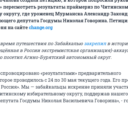
» пересмотреть результаты праймериз по Читинско
у округу, где уроженец Мурманска Александр Закон
ующего депутата Госдумы Николая Говорина. Петици
ня на сайте
change.org
 время путешествия по Забайкалью
закрепил
в истори
рещённая в России экстремистская организация)-аккау
что посетил Агино-Бурятский автономный округ.
 спровоцировано «результатами» предварительного
торое проводилось с 24 по 30 мая текущего года. Его п
 Россия». Мы — забайкальцы искренне приняли участи
итинскому избирательному округу, поддержав нашего
епутата Госдумы Николая Васильевича Говорина», - г