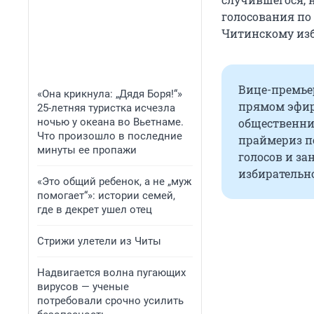
голосования по
Читинскому изб
Вице-премье
«Она крикнула: „Дядя Боря!“»
прямом эфир
25-летняя туристка исчезла
ночью у океана во Вьетнаме.
общественни
Что произошло в последние
праймериз п
минуты ее пропажи
голосов и з
избирательно
«Это общий ребенок, а не „муж
помогает“»: истории семей,
где в декрет ушел отец
Стрижи улетели из Читы
Надвигается волна пугающих
вирусов — ученые
потребовали срочно усилить