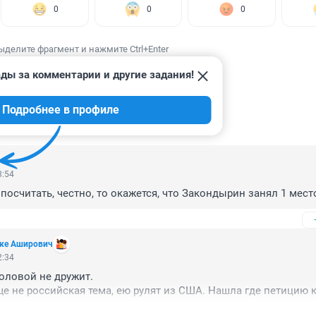
0
0
0
ыделите фрагмент и нажмите Ctrl+Enter
ды за комментарии и другие задания!
Подробнее в профиле
ИИ
79
3:54
посчитать, честно, то окажется, что Закондырин занял 1 мест
ьке Аширович
2:34
головой не дружит.
ще не российская тема, ею рулят из США. Нашла где петицию к