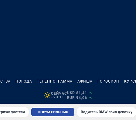
СТВА
ПОГОДА
ТЕЛЕПРОГРАММА
АФИША
ГОРОСКОП
КУРС
USD 81,41
СЕЙЧАС
+23°C
EUR 94,06
трижи улетели
Водитель BMW сбил девочку