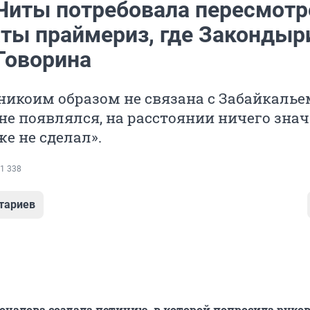
 Читы потребовала пересмотр
аты праймериз, где Закондыр
Говорина
 никоим образом не связана с Забайкалье
 не появлялся, на расстоянии ничего зна
же не сделал».
1 338
тариев
чалова создала петицию, в которой попросила руко