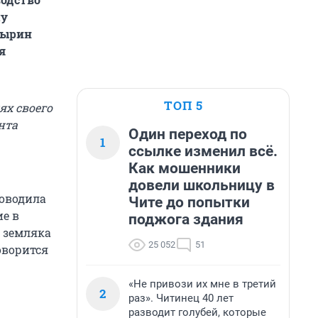
му
дырин
я
ТОП 5
ях своего
нта
Один переход по
1
ссылке изменил всё.
Как мошенники
довели школьницу в
роводила
Чите до попытки
е в
поджога здания
 земляка
25 052
51
оворится
«Не привози их мне в третий
2
раз». Читинец 40 лет
разводит голубей, которые