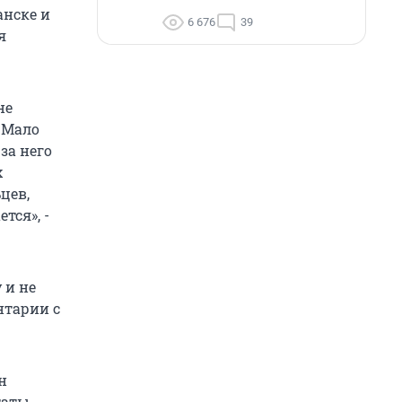
анске и
6 676
39
я
не
. Мало
за него
х
цев,
тся», -
 и не
нтарии с
н
таты