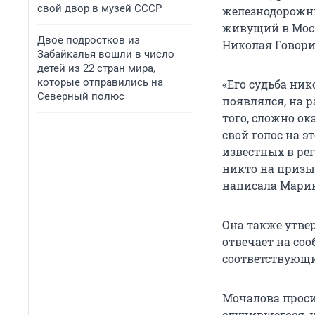
свой двор в музей СССР
железнодорожни
живущий в Моск
Двое подростков из
Николая Говори
Забайкалья вошли в число
детей из 22 стран мира,
которые отправились на
«Его судьба ник
Северный полюс
появлялся, на р
того, сложно ок
свой голос на э
известных в ре
никто на призыв
написала Мари
Она также утве
отвечает на со
соответствующ
Мочалова проси
случившегося, 