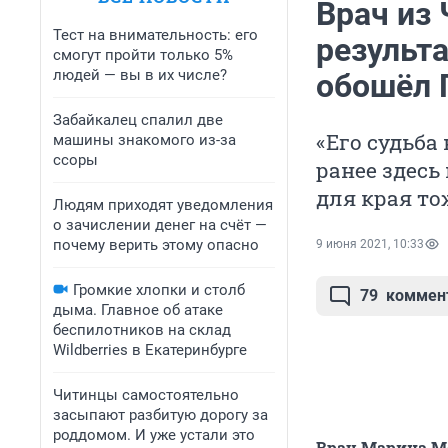
Врач из
Тест на внимательность: его
результ
смогут пройти только 5%
людей — вы в их числе?
обошёл 
Забайкалец спалил две
«Его судьба
машины знакомого из-за
ссоры
ранее здесь
для края то
Людям приходят уведомления
о зачислении денег на счёт —
почему верить этому опасно
9 июня 2021, 10:33
Громкие хлопки и столб
79
коммен
дыма. Главное об атаке
беспилотников на склад
Wildberries в Екатеринбурге
Читинцы самостоятельно
засыпают разбитую дорогу за
роддомом. И уже устали это
Врач Марина Мо