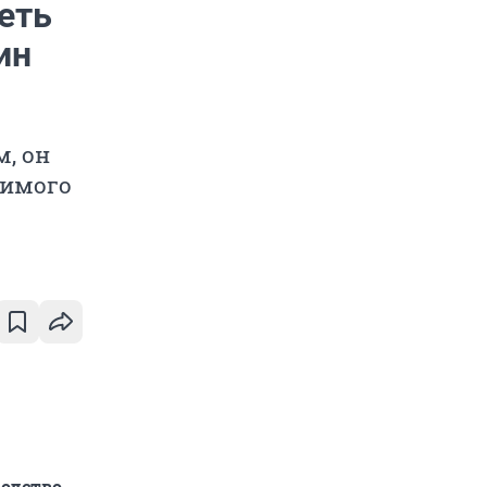
еть
ин
м, он
чимого
водство