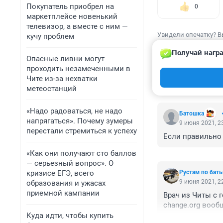
Покупатель приобрел на
0
маркетплейсе новенький
телевизор, а вместе с ним —
Увидели опечатку? В
кучу проблем
Получай награ
Опасные ливни могут
проходить незамеченными в
Чите из-за нехватки
КОММЕНТАР
метеостанций
«Надо радоваться, не надо
Батошка
напрягаться». Почему зумеры
9 июня 2021, 2
перестали стремиться к успеху
Если правильно 
«Как они получают сто баллов
— серьезный вопрос». О
кризисе ЕГЭ, всего
Рустам по бат
9 июня 2021, 2
образования и ужасах
приемной кампании
Врач из Читы с 
change.org вооб
Куда идти, чтобы купить