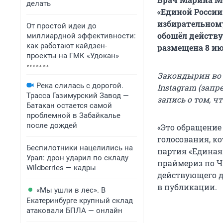
делать
«Единой России
избирательном
От простой идеи до
обошёл действ
миллиардной эффективности:
как работают кайдзен-
размещена 8 ию
проекты на ГМК «Удокан»
Закондырин во
Река слилась с дорогой.
Instagram (зап
Трасса Газимурский Завод —
запись о том, 
Батакан остается самой
проблемной в Забайкалье
после дождей
«Это обращение
голосования, ко
Беспилотники нацелились на
партия «Единая
Урал: дрон ударил по складу
праймериз по Ч
Wildberries — кадры
действующего д
в публикации.
«Мы ушли в лес». В
Екатеринбурге крупный склад
атаковали БПЛА — онлайн