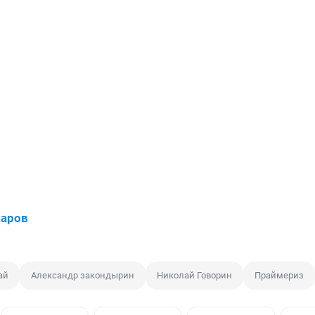
харов
ай
Александр закондырин
Николай Говорин
Праймериз