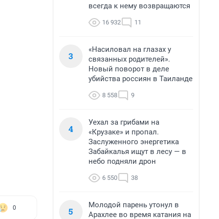
всегда к нему возвращаются
16 932
11
«Насиловал на глазах у
3
связанных родителей».
Новый поворот в деле
убийства россиян в Таиланде
8 558
9
Уехал за грибами на
4
«Крузаке» и пропал.
Заслуженного энергетика
Забайкалья ищут в лесу — в
небо подняли дрон
6 550
38
Молодой парень утонул в
0
5
Арахлее во время катания на