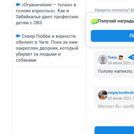
«Ограничения — только в
Увидели опечатку? В
голове взрослых». Как в
Забайкалье дают профессию
Получай награды
детям с ОВЗ
П
Сквер Любви и верности
КОММЕНТАР
обновят в Чите. Пока за ним
закреплен дворник, который
убирает за людьми и
Тоесь
собаками
24 июля 2021, 
Голову напекло,
sergey.burdinski
23 июля 2021, 
Митрич бы одоб