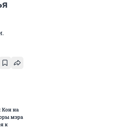
ья
и.
 Кон на
боры мэра
я к