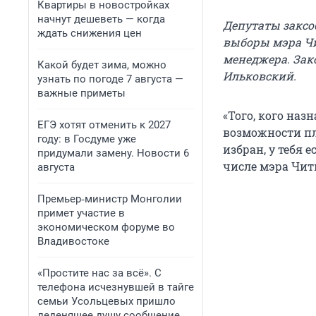
Квартиры в новостройках
начнут дешеветь — когда
Депутаты заксо
ждать снижения цен
выборы мэра Чи
менеджера. Зак
Какой будет зима, можно
Ильковский.
узнать по погоде 7 августа —
важные приметы
«Того, кого наз
ЕГЭ хотят отменить к 2027
возможности пл
году: в Госдуме уже
избран, у тебя 
придумали замену. Новости 6
числе мэра Читы
августа
Премьер‑министр Монголии
примет участие в
экономическом форуме во
Владивостоке
«Простите нас за всё». С
телефона исчезнувшей в тайге
семьи Усольцевых пришло
леденящее душу сообщение