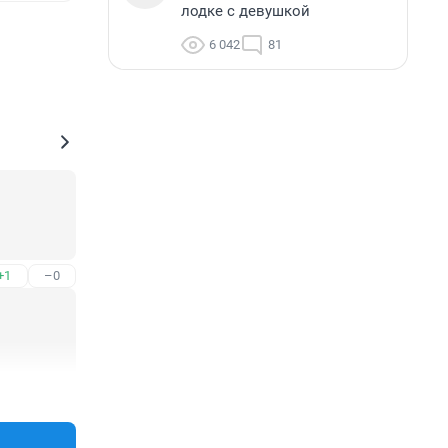
лодке с девушкой
6 042
81
+1
–0
+7
–5