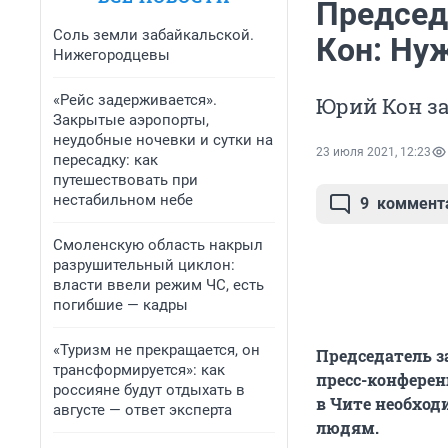
Председ
Соль земли забайкальской.
Кон: Ну
Нижегородцевы
«Рейс задерживается».
Юрий Кон за
Закрытые аэропорты,
неудобные ночевки и сутки на
23 июля 2021, 12:23
пересадку: как
путешествовать при
нестабильном небе
9
коммент
Смоленскую область накрыл
разрушительный циклон:
власти ввели режим ЧС, есть
погибшие — кадры
«Туризм не прекращается, он
Председатель з
трансформируется»: как
пресс-конферен
россияне будут отдыхать в
в Чите необход
августе — ответ эксперта
людям.