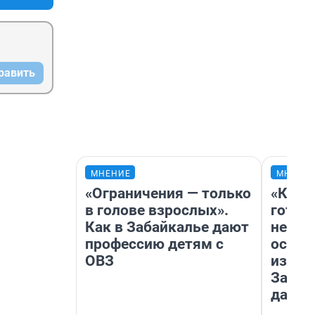
равить
МНЕНИЕ
МНЕНИ
«Ограничения — только
«Кажд
в голове взрослых».
готов
Как в Забайкалье дают
неуро
профессию детям с
осень
ОВЗ
избави
Зачем
дачу