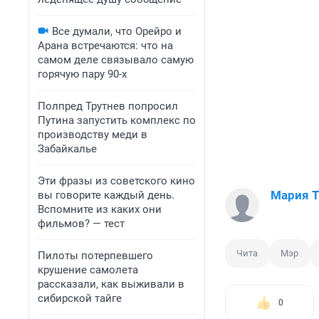
Все думали, что Орейро и
Арана встречаются: что на
самом деле связывало самую
горячую пару 90-х
Полпред Трутнев попросил
Путина запустить комплекс по
производству меди в
Забайкалье
Эти фразы из советского кино
Мария 
вы говорите каждый день.
Вспомните из каких они
фильмов? — тест
Чита
Мэр
Пилоты потерпевшего
крушение самолета
рассказали, как выживали в
сибирской тайге
0