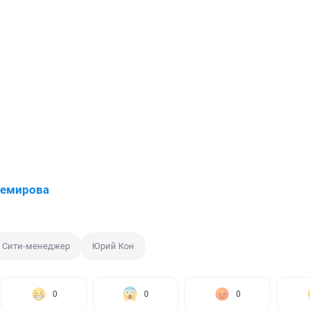
Темирова
Сити-менеджер
Юрий Кон
0
0
0