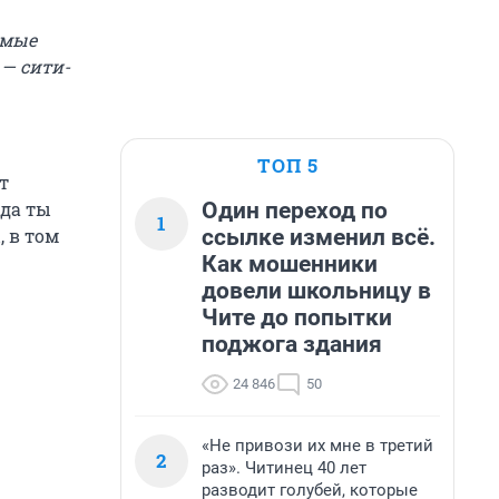
ямые
— сити-
ТОП 5
т
Один переход по
гда ты
1
ссылке изменил всё.
, в том
Как мошенники
довели школьницу в
Чите до попытки
поджога здания
24 846
50
«Не привози их мне в третий
2
раз». Читинец 40 лет
разводит голубей, которые