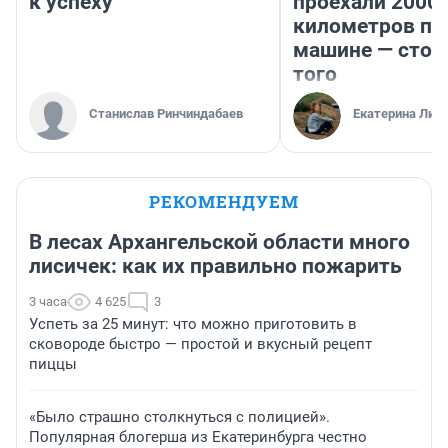
к успеху
проехали 2000
километров по 
машине — стои
того
Станислав Ринчиндабаев
Екатерина Лит
РЕКОМЕНДУЕМ
В лесах Архангельской области много
лисичек: как их правильно пожарить
3 часа
4 625
3
Успеть за 25 минут: что можно приготовить в
сковороде быстро — простой и вкусный рецепт
пиццы
«Было страшно столкнуться с полицией».
Популярная блогерша из Екатеринбурга честно