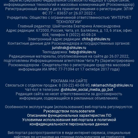
Зарегистрировано Федеральной службой по надзору в сфере связи,
информационных технологий и массовых коммуникаций (Роскомнадзор)
Регистрационный номер и дата принятия решения о регистрации: ЭЛ №
ФС 77 – 83657 от 26.07.2022 г.
Учредитель: Общество с ограниченной ответственностью "ИНТЕРНЕТ
ТЕХНОЛОГИИ"
Главный редактор: Шайтанова Екатерина Александровна
Адрес редакции: 672000, Россия, Чита, ул. Балябина, д. 13, 6 этаж, офис
608, телефон 8 (3022) 40-08-24
Электронный адрес редакции:
chita@shkulev.ru
Контактные данные для Роскомнадзора и государственных органов:
juristnsk@shkulev.ru
Техподдержка:
help@shkulev.ru
Редакционные материалы, опубликованные на сайте до 26.07.2022,
подготовлены Информационным агентством Чита.Ру (Зарегистрировано
Роскомнадзором - Свидетельство о регистрации средства массовой
информации ИА №ФС 77-71394 от 17 октября 2017 года)
РЕКЛАМА НА САЙТЕ
Связаться с отделом продаж: 8 (30-22) 40-08-90,
reklamachita@shkulev.ru
Чат-бот в телеграм:
@shkulev_social_media_gp_bot
Редакция сайта не несет ответственности за достоверность
информации, содержащейся в рекламных объявлениях.
Особенности эксплуатации (использования) веб-портала регулируются:
Руководством пользователя
Описанием функциональных характеристик ПО
Условиями использования веб-портала и политикой
конфиденциальности персональных данных
Веб-портал распространяется в виде интернет-сервиса, специальные
действия по установке на стороне пользователя не требуются