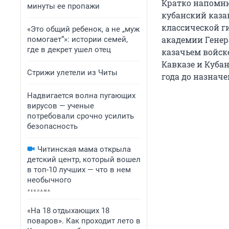
Кратко напомню
минуты ее пропажи
кубанский каза
классической г
«Это общий ребенок, а не „муж
академии Генер
помогает“»: истории семей,
где в декрет ушел отец
казачьем войске
Кавказе и Кубан
Стрижи улетели из Читы
года до назначе
Надвигается волна пугающих
вирусов — ученые
потребовали срочно усилить
безопасность
Читинская мама открыла
детский центр, который вошел
в топ-10 лучших — что в нем
необычного
«На 18 отдыхающих 18
поваров». Как проходит лето в