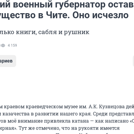
ий военный губернатор оста
ущество в Чите. Оно исчезло
лько книги, сабля и рушник
8
4 159
ариев
м краевом краеведческом музее им. А.К. Кузнецова де
и казачества в развитии нашего края. Среди предста
тов моё внимание привлекла катана — как написано «
рная». Тут же отмечено, что на рукояти имеется