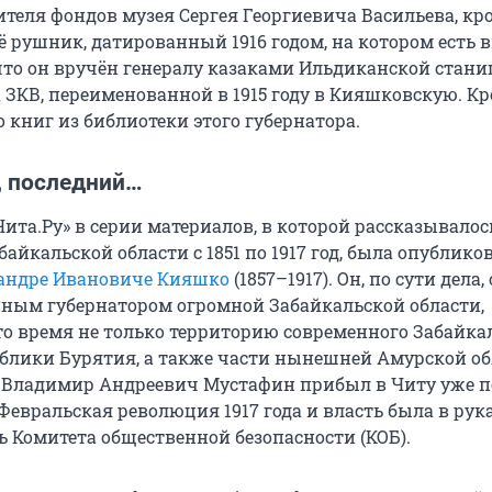
ителя фондов музея Сергея Георгиевича Васильева, кр
щё рушник, датированный 1916 годом, на котором есть
 что он вручён генералу казаками Ильдиканской стани
 ЗКВ, переименованной в 1915 году в Кияшковскую. Кр
о книг из библиотеки этого губернатора.
, последний…
«Чита.Ру» в серии материалов, в которой рассказывалось
байкальской области с 1851 по 1917 год, была опублико
сандре Ивановиче Кияшко
(1857–1917). Он, по сути дела,
ным губернатором огромной Забайкальской области,
о время не только территорию современного Забайка
публики Бурятия, а также части нынешней Амурской об
Владимир Андреевич Мустафин прибыл в Читу уже по
Февральская революция 1917 года и власть была в рук
ь Комитета общественной безопасности (КОБ).