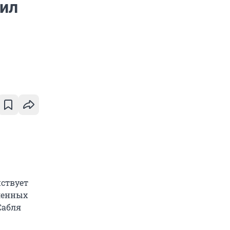
вил
йствует
вленных
Сабля