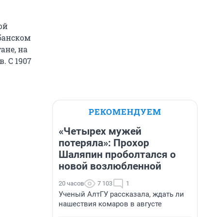
ой
банском
ане, на
. С 1907
РЕКОМЕНДУЕМ
«Четырех мужей
потеряла»: Прохор
Шаляпин проболтался о
новой возлюбленной
20 часов
7 103
1
Ученый АлтГУ рассказала, ждать ли
нашествия комаров в августе