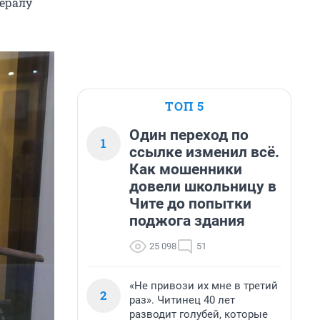
ералу
ТОП 5
Один переход по
1
ссылке изменил всё.
Как мошенники
довели школьницу в
Чите до попытки
поджога здания
25 098
51
«Не привози их мне в третий
2
раз». Читинец 40 лет
разводит голубей, которые