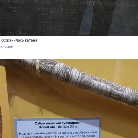
е сохранилась катана
Баринов