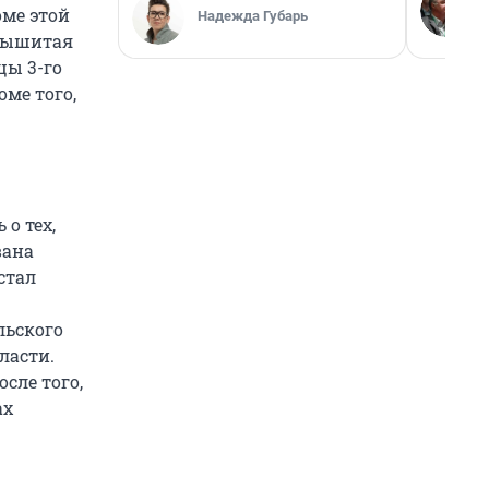
оме этой
Надежда Губарь
 вышитая
цы 3-го
оме того,
 о тех,
вана
 стал
льского
ласти.
сле того,
ах