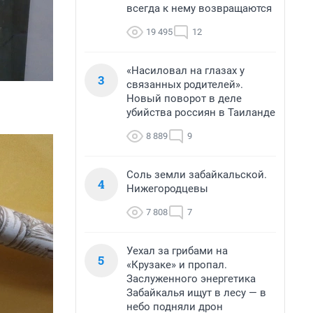
всегда к нему возвращаются
19 495
12
«Насиловал на глазах у
3
связанных родителей».
Новый поворот в деле
убийства россиян в Таиланде
8 889
9
Соль земли забайкальской.
4
Нижегородцевы
7 808
7
Уехал за грибами на
5
«Крузаке» и пропал.
Заслуженного энергетика
Забайкалья ищут в лесу — в
небо подняли дрон