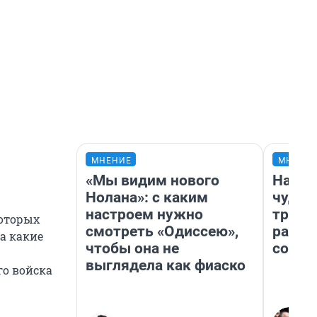
МНЕНИЕ
МНЕНИ
«Мы видим нового
Насле
Нолана»: с каким
чудом
настроем нужно
транс
которых
смотреть «Одиссею»,
разне
 а какие
чтобы она не
совет
выглядела как фиаско
го войска