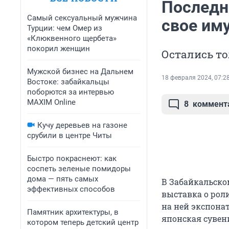
Последн
Самый сексуальный мужчина
свое им
Турции: чем Омер из
«Клюквенного щербета»
покорил женщин
Остались то
Мужской бизнес на Дальнем
18 февраля 2024, 07:2
Востоке: забайкальцы
поборются за интервью
MAXIM Online
8
коммент
Кучу деревьев на газоне
срубили в центре Читы
Быстро покраснеют: как
соспеть зеленые помидоры
дома — пять самых
В Забайкальско
эффективных способов
выставка о рол
на ней экспона
Памятник архитектуры, в
японская сувени
котором теперь детский центр