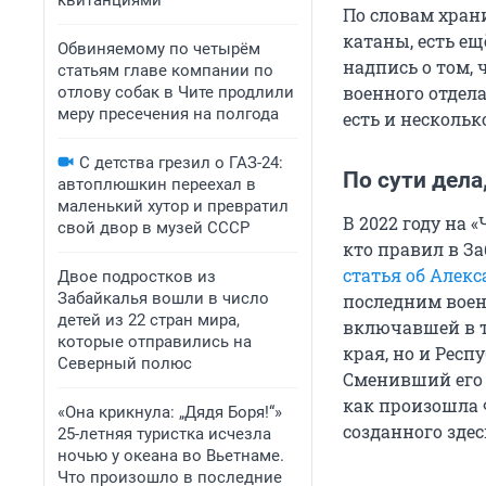
квитанциями
По словам хран
катаны, есть е
Обвиняемому по четырём
надпись о том,
статьям главе компании по
военного отдела
отлову собак в Чите продлили
меру пресечения на полгода
есть и нескольк
С детства грезил о ГАЗ-24:
По сути дела
автоплюшкин переехал в
маленький хутор и превратил
В 2022 году на 
свой двор в музей СССР
кто правил в За
статья об Алек
Двое подростков из
Забайкалья вошли в число
последним воен
детей из 22 стран мира,
включавшей в т
которые отправились на
края, но и Рес
Северный полюс
Сменивший его 
как произошла 
«Она крикнула: „Дядя Боря!“»
созданного здес
25-летняя туристка исчезла
ночью у океана во Вьетнаме.
Что произошло в последние