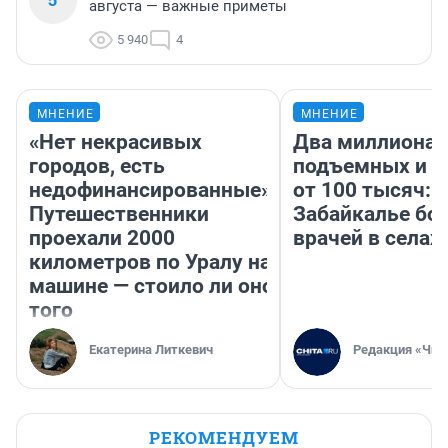
августа — важные приметы
5 940
4
МНЕНИЕ
МНЕНИЕ
«Нет некрасивых
Два миллиона
городов, есть
подъемных и з
недофинансированные».
от 100 тысяч: 
Путешественники
Забайкалье бор
проехали 2000
врачей в селах
километров по Уралу на
машине — стоило ли оно
того
Екатерина Литкевич
Редакция «Чит
РЕКОМЕНДУЕМ