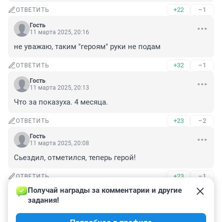
+22
–1
ОТВЕТИТЬ
Гость
11 марта 2025, 20:16
не уважаю, таким "героям" руки не подам
+32
–1
ОТВЕТИТЬ
Гость
11 марта 2025, 20:13
Что за показуха. 4 месяца.
+23
–2
ОТВЕТИТЬ
Гость
11 марта 2025, 20:08
Сьездил, отметился, теперь герой!
+23
–1
ОТВЕТИТЬ
Получай награды за комментарии и другие 
Гость
11 марта 2025, 19:28
задания!
А где записаться на кратко срочный контракт, 