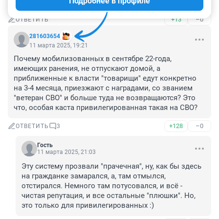
Подробнее в профиле
телефончик дайте.
+13
–0
ОТВЕТИТЬ
281603654
11 марта 2025, 19:21
Почему мобилизованных в сентябре 22-года, 
имеющих ранения, не отпускают домой, а 
приближенные к власти "товарищи" едут конкретно 
на 3-4 месяца, приезжают с наградами, со званием 
"ветеран СВО" и больше туда не возвращаются? Это 
что, особая каста привилегированная такая на СВО?
+128
–0
ОТВЕТИТЬ
3
Гость
11 марта 2025, 21:03
Эту систему прозвали "прачечная", ну, как бы здесь 
на гражданке замарался, а, там отмылся, 
отстирался. Немного там потусовался, и всё - 
чистая репутация, и все остальные "плюшки". Но, 
это только для привилегированных :)