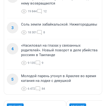
нему возвращаются
19 844
12
Соль земли забайкальской. Нижегородцевы
3
18 301
8
«Насиловал на глазах у связанных
4
родителей». Новый поворот в деле убийства
россиян в Таиланде
9 135
9
Молодой парень утонул в Арахлее во время
5
катания на лодке с девушкой
6 472
84