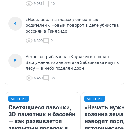
9 931
10
«Насиловал на глазах у связанных
4
родителей». Новый поворот в деле убийства
россиян в Таиланде
8 390
9
Уехал за грибами на «Крузаке» и пропал.
5
Заслуженного энергетика Забайкалья ищут в
лесу — в небо подняли дрон
6 460
38
МНЕНИЕ
МНЕНИЕ
Светящиеся лавочки,
«Начать нужно
3D‑памятник и бассейн
хозяина земли»
— как развивается
наводят поряд
закрытый поселок в
историческом 