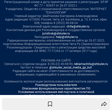
Регистрационный номер и дата принятия решения о регистрации: ЭЛ №
ФС 77 – 83657 от 26.07.2022 г.
Учредитель: Общество с ограниченной ответственностью "ИНТЕРНЕТ
ТЕХНОЛОГИИ"
Главный редактор: Шайтанова Екатерина Александровна
Адрес редакции: 672000, Россия, Чита, ул. Балябина, д. 13, 6 этаж, офис
608, телефон 8 (3022) 40-08-24
Электронный адрес редакции:
chita@shkulev.ru
Контактные данные для Роскомнадзора и государственных органов:
juristnsk@shkulev.ru
Техподдержка:
help@shkulev.ru
Редакционные материалы, опубликованные на сайте до 26.07.2022,
подготовлены Информационным агентством Чита.Ру (Зарегистрировано
Роскомнадзором - Свидетельство о регистрации средства массовой
информации ИА №ФС 77-71394 от 17 октября 2017 года)
РЕКЛАМА НА САЙТЕ
Связаться с отделом продаж: 8 (30-22) 40-08-90,
reklamachita@shkulev.ru
Чат-бот в телеграм:
@shkulev_social_media_gp_bot
Редакция сайта не несет ответственности за достоверность
информации, содержащейся в рекламных объявлениях.
Особенности эксплуатации (использования) веб-портала регулируются:
Руководством пользователя
Описанием функциональных характеристик ПО
Условиями использования веб-портала и политикой
конфиденциальности персональных данных
Веб-портал распространяется в виде интернет-сервиса, специальные
действия по установке на стороне пользователя не требуются