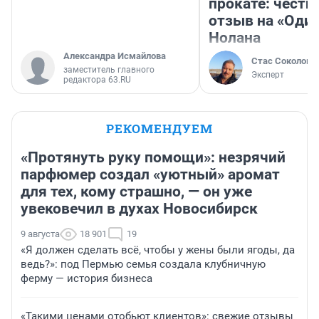
прокате: честн
отзыв на «Оди
Нолана
Александра Исмайлова
Стас Соколов
заместитель главного
Эксперт
редактора 63.RU
РЕКОМЕНДУЕМ
«Протянуть руку помощи»: незрячий
парфюмер создал «уютный» аромат
для тех, кому страшно, — он уже
увековечил в духах Новосибирск
9 августа
18 901
19
«Я должен сделать всё, чтобы у жены были ягоды, да
ведь?»: под Пермью семья создала клубничную
ферму — история бизнеса
«Такими ценами отобьют клиентов»: свежие отзывы