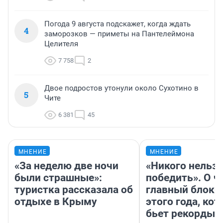
Погода 9 августа подскажет, когда ждать
4
заморозков — приметы на Пантелеймона
Целителя
7 758
2
Двое подростов утонули около Сухотино в
5
Чите
6 381
45
МНЕНИЕ
МНЕНИЕ
«За неделю две ночи
«Никого нельз
были страшные»:
победить». О ч
туристка рассказала об
главный блокб
отдыхе в Крыму
этого года, ко
бьет рекорды 