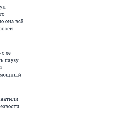
оуп
го
но она всё
своей
о ее
ь паузу
ю
а мощный
хватили
резвости