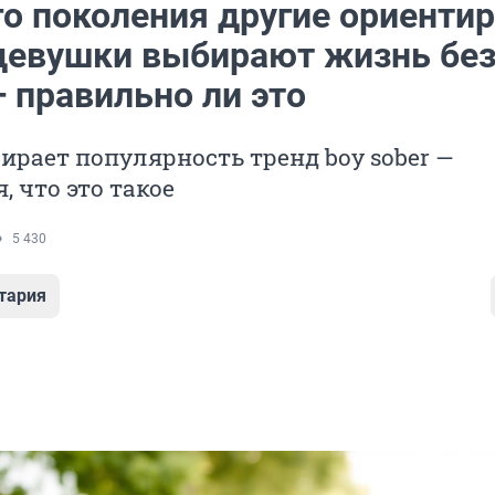
го поколения другие ориенти
девушки выбирают жизнь бе
 правильно ли это
бирает популярность тренд boy sober —
, что это такое
5 430
тария