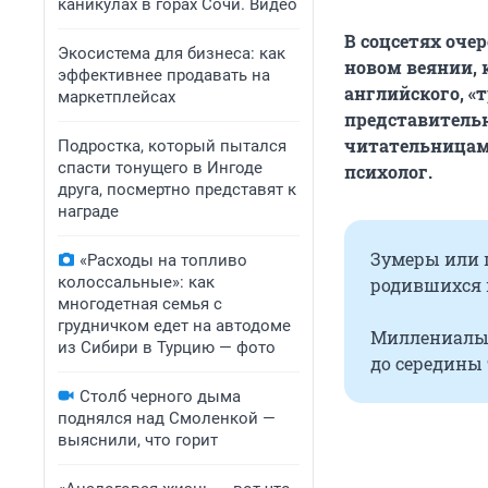
каникулах в горах Сочи. Видео
В соцсетях оче
Экосистема для бизнеса: как
новом веянии, к
эффективнее продавать на
английского, «
маркетплейсах
представительн
читательницам
Подростка, который пытался
спасти тонущего в Ингоде
психолог.
друга, посмертно представят к
награде
Зумеры или п
«Расходы на топливо
колоссальные»: как
родившихся п
многодетная семья с
грудничком едет на автодоме
Миллениалы 
из Сибири в Турцию — фото
до середины 
Столб черного дыма
поднялся над Смоленкой —
выяснили, что горит