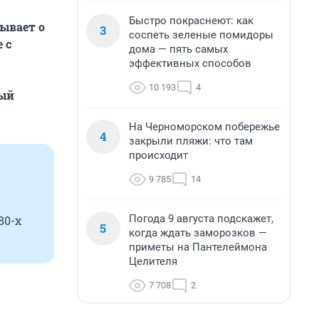
Быстро покраснеют: как
ывает о
3
соспеть зеленые помидоры
 с
дома — пять самых
эффективных способов
10 193
4
ный
На Черноморском побережье
4
закрыли пляжи: что там
происходит
9 785
14
Погода 9 августа подскажет,
80-х
5
когда ждать заморозков —
приметы на Пантелеймона
Целителя
7 708
2