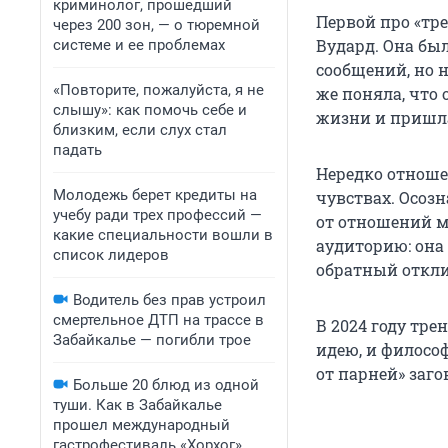
криминолог, прошедший
Первой про «тр
через 200 зон, — о тюремной
Вудард. Она бы
системе и ее проблемах
сообщений, но не
«Повторите, пожалуйста, я не
же поняла, что 
слышу»: как помочь себе и
жизни и пришла 
близким, если слух стал
падать
Нередко отноше
Молодежь берет кредиты на
чувствах. Осозн
учебу ради трех профессий —
от отношений м
какие специальности вошли в
аудиторию: она
список лидеров
обратный откли
Водитель без прав устроил
смертельное ДТП на трассе в
В 2024 году тре
Забайкалье — погибли трое
идею, и филосо
от парней» заго
Больше 20 блюд из одной
туши. Как в Забайкалье
прошел международный
гастрофестиваль «Хорхог»