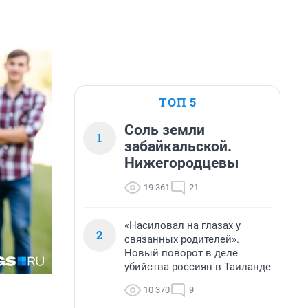
ТОП 5
Соль земли
1
забайкальской.
Нижегородцевы
19 361
21
«Насиловал на глазах у
2
связанных родителей».
Новый поворот в деле
убийства россиян в Таиланде
10 370
9