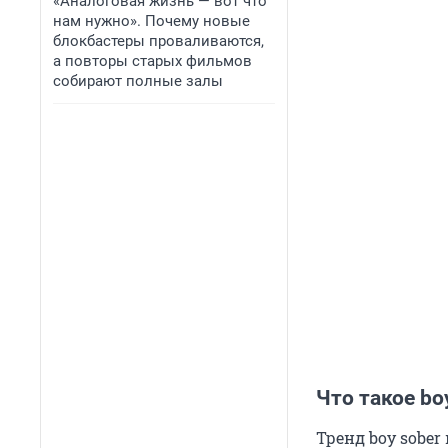
«Аналоговая жизнь — вот что
нам нужно». Почему новые
блокбастеры проваливаются,
а повторы старых фильмов
собирают полные залы
Что такое bo
Тренд boy sober