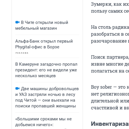
Зумерки, как и
пользу самих се
В Чите открыли новый
На столь радик
мебельный магазин
разобраться в с
разочарование 
Альфа-Банк открыл первый
Phygital-офис в Борзе
Поиск партнера,
извне многие д
В Камеруне загадочно пропал
президент: его не видели уже
полагаться на с
несколько месяцев
Boy sober — это
Две машины добровольцев
нет религиозно
и УАЗ застряли ночью в лесу
под Читой — они выехали на
длительной или
поиски пропавшей женщины
счастливой и в
«Большими сроками мы не
Инвентариза
добьемся ничего»: