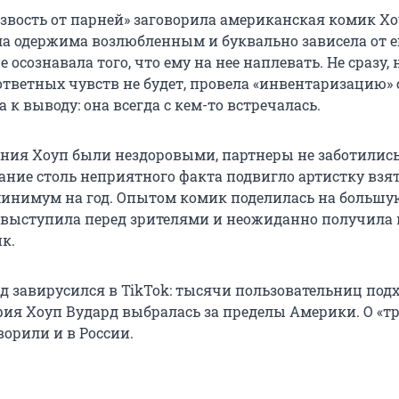
езвость от парней» заговорила американская комик Х
ла одержима возлюбленным и буквально зависела от е
 осознавала того, что ему на нее наплевать. Не сразу, 
ответных чувств не будет, провела «инвентаризацию» 
к выводу: она всегда с кем-то встречалась.
ния Хоуп были нездоровыми, партнеры не заботились 
ание столь неприятного факта подвигло артистку взят
инимум на год. Опытом комик поделилась на большу
 выступила перед зрителями и неожиданно получил
к.
нд завирусился в TikTok: тысячи пользовательниц под
фия Хоуп Вудард выбралась за пределы Америки. О «т
ворили и в России.