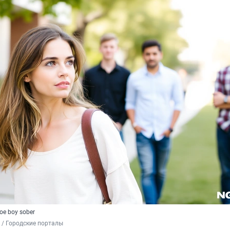
ое boy sober
 / Городские порталы