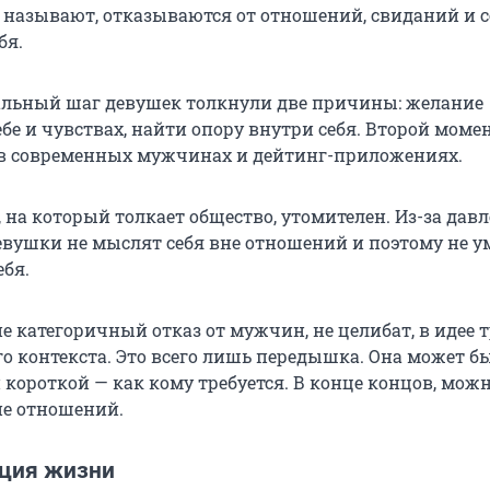
х называют, отказываются от отношений, свиданий и с
бя.
альный шаг девушек толкнули две причины: желание
ебе и чувствах, найти опору внутри себя. Второй моме
в современных мужчинах и дейтинг-приложениях.
 на который толкает общество, утомителен. Из-за дав
евушки не мыслят себя вне отношений и поэтому не 
ебя.
 не категоричный отказ от мужчин, не целибат, в идее 
го контекста. Это всего лишь передышка. Она может б
 короткой — как кому требуется. В конце концов, мож
не отношений.
ция жизни