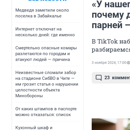
«У наше
Медведя заметили около
почему 
поселка в Забайкалье
парней —
Интернет отключат на
несколько дней: где именно
В TikTok на
Смертельно опасные комары
разбираемся
разлетаются по городам и
атакуют людей — причина
3 ноября 2024, 17:00
Неизвестные сломали забор
23
коммен
на стадионе СибВО в Чите —
им грозит статья о нарушении
целостности объекта
Минобороны
От каких штампов в паспорте
можно отказаться: список
Кухонный шкаф и