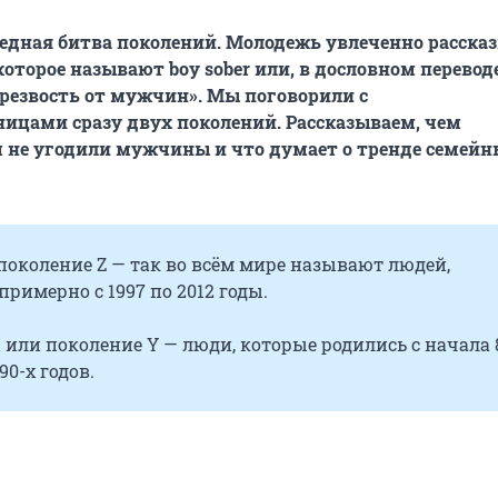
редная битва поколений. Молодежь увлеченно рассказ
оторое называют boy sober или, в дословном переводе
трезвость от мужчин». Мы поговорили с
ицами сразу двух поколений. Рассказываем, чем
 не угодили мужчины и что думает о тренде семей
околение Z — так во всём мире называют людей,
римерно с 1997 по 2012 годы.
или поколение Y — люди, которые родились с начала 
90-х годов.