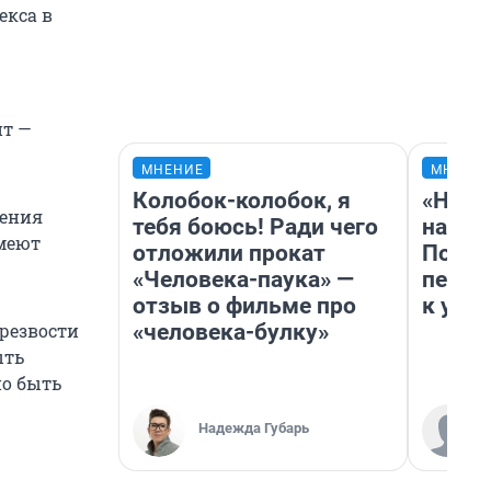
екса в
нт —
МНЕНИЕ
МНЕНИ
Колобок-колобок, я
«Надо
ления
тебя боюсь! Ради чего
надо 
умеют
отложили прокат
Почем
«Человека-паука» —
перес
отзыв о фильме про
к успе
«человека-булку»
трезвости
ыть
но быть
Надежда Губарь