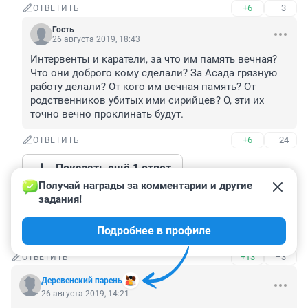
+6
–3
ОТВЕТИТЬ
Гость
26 августа 2019, 18:43
Интервенты и каратели, за что им память вечная? 
Что они доброго кому сделали? За Асада грязную 
работу делали? От кого им вечная память? От 
родственников убитых ими сирийцев? О, эти их 
точно вечно проклинать будут.
+6
–24
ОТВЕТИТЬ
Показать ещё 1 ответ
Получай награды за комментарии и другие 
задания!
Гость
26 августа 2019, 14:43
Подробнее в профиле
Государству нужно пушечное мясо.
+13
–3
ОТВЕТИТЬ
Деревенский парень
26 августа 2019, 14:21