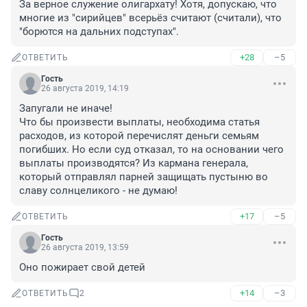
За верное служение олигархату! Хотя, допускаю, что 
многие из "сирийцев" всерьёз считают (считали), что 
"борются на дальних подступах".
+28
–5
ОТВЕТИТЬ
Гость
26 августа 2019, 14:19
Запугали не иначе!
Что бы произвести выплаты, необходима статья 
расходов, из которой перечислят деньги семьям 
погибших. Но если суд отказал, то на основании чего 
выплаты производятся? Из кармана генерала, 
который отправлял парней защищать пустыню во 
славу солнцеликого - не думаю!
+17
–5
ОТВЕТИТЬ
Гость
26 августа 2019, 13:59
Оно пожирает свой детей
+14
–3
ОТВЕТИТЬ
2