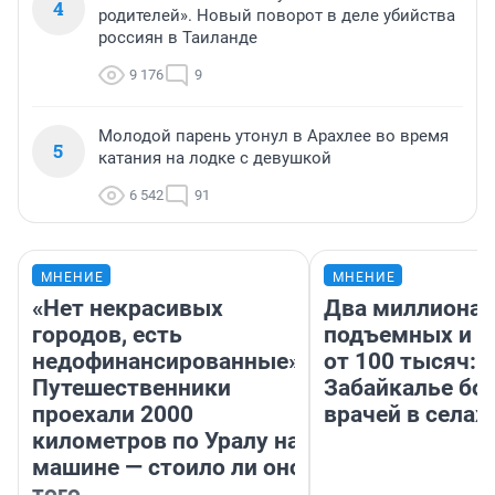
4
родителей». Новый поворот в деле убийства
россиян в Таиланде
9 176
9
Молодой парень утонул в Арахлее во время
5
катания на лодке с девушкой
6 542
91
МНЕНИЕ
МНЕНИЕ
«Нет некрасивых
Два миллиона
городов, есть
подъемных и з
недофинансированные».
от 100 тысяч: 
Путешественники
Забайкалье бор
проехали 2000
врачей в селах
километров по Уралу на
машине — стоило ли оно
того