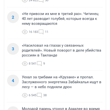
24 822
50
«Не привози их мне в третий раз». Читинец
2
40 лет разводит голубей, которые всегда к
нему возвращаются
16 183
11
«Насиловал на глазах у связанных
3
родителей». Новый поворот в деле убийства
россиян в Таиланде
8 541
9
Уехал за грибами на «Крузаке» и пропал.
4
Заслуженного энергетика Забайкалья ищут в
лесу — в небо подняли дрон
6 545
38
Молодой парень утонул в Арахлее во время