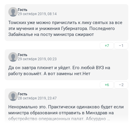
Гость
29 октября 2019, 08:14
Томских уже можно причислить к лику святых за все 
эти мучения и унижения Губернатора. Последнего 
Забайкалье на посту министра сжирают
+7
–1
Гость
29 октября 2019, 00:23
Да он завтра плюнет и уйдет. Его любой ВУЗ на 
работу возьмёт. А вот замены нет.Нет 
+6
–2
Гость
28 октября 2019, 23:47
Ненормально это. Практически одинаково будет если 
министра образования отправить в Минздрав на 
обустройство операционных палат. Абсурдно 
выглядит. Минобр должен выступить заказчиком, а 
+11
–3
поскольку это не частная контора, то Минстрой (как 