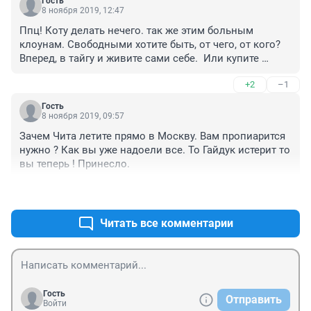
Гость
8 ноября 2019, 12:47
Ппц! Коту делать нечего. так же этим больным 
клоунам. Свободными хотите быть, от чего, от кого? 
Вперед, в тайгу и живите сами себе.  Или купите 
необитаемый остров и флаг в руки. Куда мир катится.
+2
–1
Гость
8 ноября 2019, 09:57
Зачем Чита летите прямо в Москву. Вам пропиарится 
нужно ? Как вы уже надоели все. То Гайдук истерит то 
вы теперь ! Принесло.
+9
–2
Читать все комментарии
Гость
Отправить
Войти