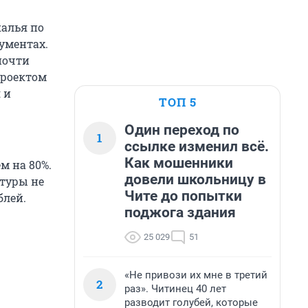
калья по
ументах.
почти
проектом
 и
ТОП 5
Один переход по
1
ссылке изменил всё.
Как мошенники
м на 80%.
довели школьницу в
туры не
Чите до попытки
блей.
поджога здания
25 029
51
«Не привози их мне в третий
2
раз». Читинец 40 лет
разводит голубей, которые