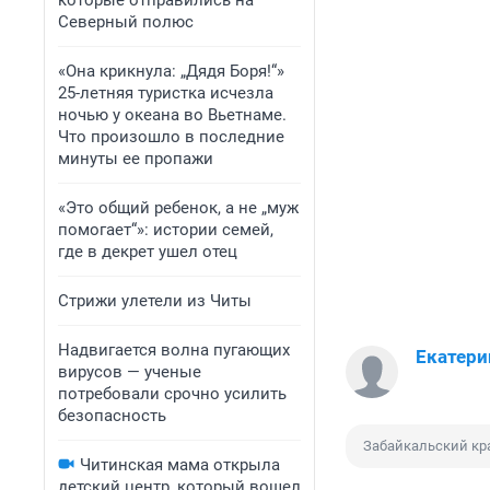
которые отправились на
Северный полюс
«Она крикнула: „Дядя Боря!“»
25-летняя туристка исчезла
ночью у океана во Вьетнаме.
Что произошло в последние
минуты ее пропажи
«Это общий ребенок, а не „муж
помогает“»: истории семей,
где в декрет ушел отец
Стрижи улетели из Читы
Надвигается волна пугающих
Екатери
вирусов — ученые
потребовали срочно усилить
безопасность
Забайкальский кр
Читинская мама открыла
детский центр, который вошел