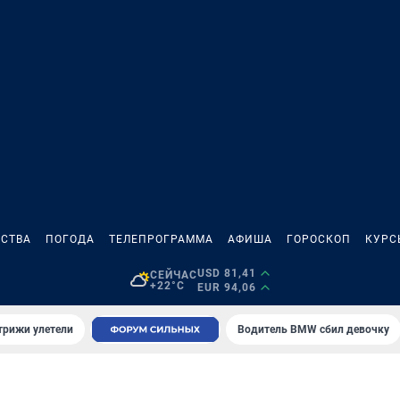
СТВА
ПОГОДА
ТЕЛЕПРОГРАММА
АФИША
ГОРОСКОП
КУРС
USD 81,41
СЕЙЧАС
+22°C
EUR 94,06
трижи улетели
Водитель BMW сбил девочку