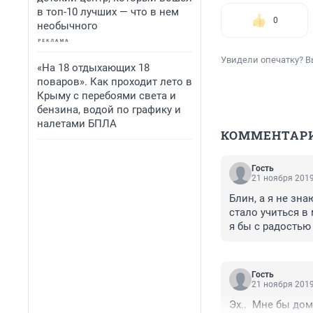
в топ-10 лучших — что в нем
0
необычного
Увидели опечатку? В
«На 18 отдыхающих 18
поваров». Как проходит лето в
Крыму с перебоями света и
бензина, водой по графику и
налетами БПЛА
КОММЕНТАР
Гость
21 ноября 2019
Блин, а я не зна
стало учиться в
я бы с радостью
только. 
Гость
21 ноября 2019
Эх..  Мне бы дом