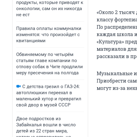
продукты, которые приводят к
онкологии, сам он их никогда
«Около 2 тысяч
не ест
классу фортепи
По распределен
Правила оплаты коммуналки
каждая школа и
изменятся: что произойдет с
квитанциями
«Культура» пре
материалов для
Обвиняемому по четырём
рассказали в пр
статьям главе компании по
отлову собак в Чите продлили
меру пресечения на полгода
Музыкальные ин
Приобрести сам
С детства грезил о ГАЗ-24:
могут из-за нех
автоплюшкин переехал в
маленький хутор и превратил
свой двор в музей СССР
Двое подростков из
Забайкалья вошли в число
детей из 22 стран мира,