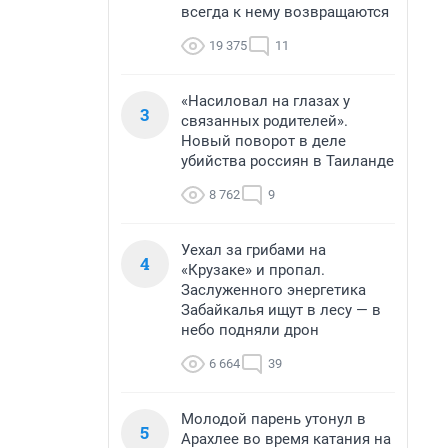
всегда к нему возвращаются
19 375
11
«Насиловал на глазах у
3
связанных родителей».
Новый поворот в деле
убийства россиян в Таиланде
8 762
9
Уехал за грибами на
4
«Крузаке» и пропал.
Заслуженного энергетика
Забайкалья ищут в лесу — в
небо подняли дрон
6 664
39
Молодой парень утонул в
5
Арахлее во время катания на