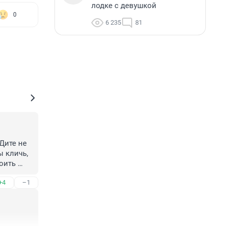
лодке с девушкой
0
6 235
81
Дите не 
 кличь, 
оить 
+4
–1