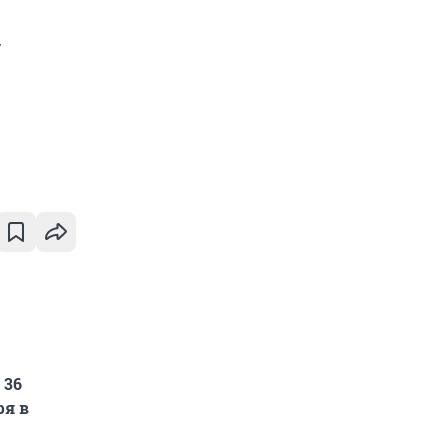
у
 36
ря в