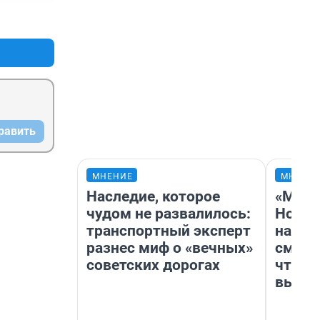
+2
–0
равить
МНЕНИЕ
МНЕНИ
Наследие, которое
«Мы в
чудом не развалилось:
Нолан
транспортный эксперт
настр
разнес миф о «вечных»
смотр
советских дорогах
чтобы
выгля