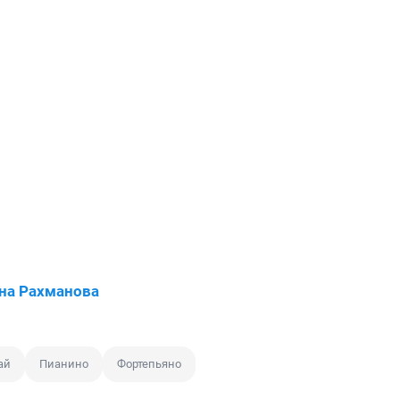
на Рахманова
ай
Пианино
Фортепьяно