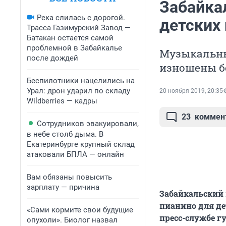
Забайка
Река слилась с дорогой.
детских
Трасса Газимурский Завод —
Батакан остается самой
проблемной в Забайкалье
Музыкальны
после дождей
изношены бо
Беспилотники нацелились на
Урал: дрон ударил по складу
20 ноября 2019, 20:35
Wildberries — кадры
23
коммен
Сотрудников эвакуировали,
в небе столб дыма. В
Екатеринбурге крупный склад
атаковали БПЛА — онлайн
Вам обязаны повысить
зарплату — причина
Забайкальский 
пианино для де
«Сами кормите свои будущие
пресс-службе г
опухоли». Биолог назвал