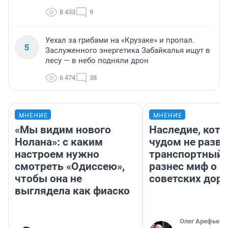
8 433
9
Уехал за грибами на «Крузаке» и пропал.
5
Заслуженного энергетика Забайкалья ищут в
лесу — в небо подняли дрон
6 474
38
МНЕНИЕ
МНЕНИЕ
«Мы видим нового
Наследие, кото
Нолана»: с каким
чудом не разва
настроем нужно
транспортный 
смотреть «Одиссею»,
разнес миф о 
чтобы она не
советских доро
выглядела как фиаско
Олег Арефьев