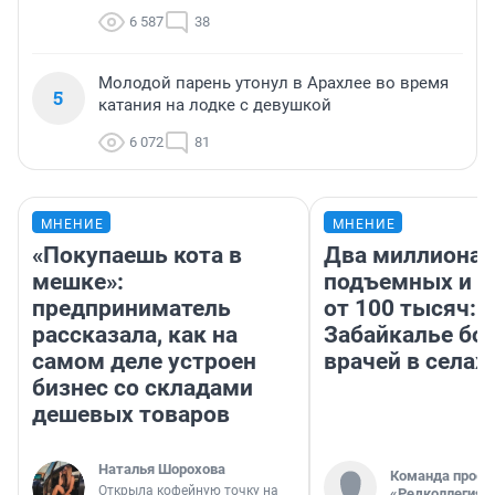
6 587
38
Молодой парень утонул в Арахлее во время
5
катания на лодке с девушкой
6 072
81
МНЕНИЕ
МНЕНИЕ
«Покупаешь кота в
Два миллиона
мешке»:
подъемных и з
предприниматель
от 100 тысяч: 
рассказала, как на
Забайкалье бор
самом деле устроен
врачей в селах
бизнес со складами
дешевых товаров
Наталья Шорохова
Команда проек
Открыла кофейную точку на
«Редколлегия»