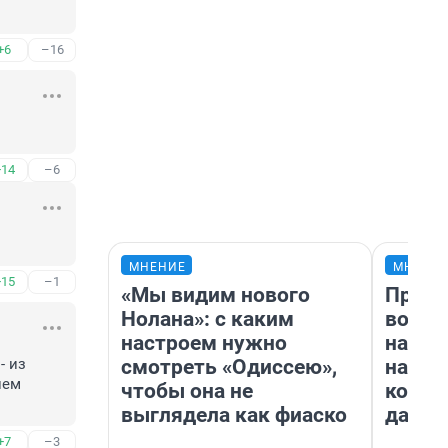
+6
–16
+14
–6
МНЕНИЕ
МНЕНИ
+15
–1
«Мы видим нового
Прода
Нолана»: с каким
возьм
настроем нужно
нам г
смотреть «Одиссею»,
налог
 из 
ем 
чтобы она не
косне
выглядела как фиаско
даже 
+7
–3