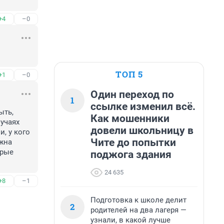
+4
–0
ТОП 5
+1
–0
Один переход по
1
ссылке изменил всё.
ть, 
Как мошенники
учаях 
довели школьницу в
 у кого 
Чите до попытки
жна 
рые 
поджога здания
24 635
+8
–1
Подготовка к школе делит
2
родителей на два лагеря —
узнали, в какой лучше