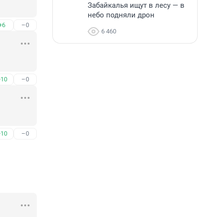
Забайкалья ищут в лесу — в
небо подняли дрон
+6
–0
6 460
+10
–0
+10
–0