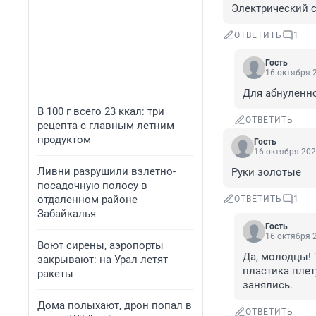
Электрический с
ОТВЕТИТЬ
1
Гость
16 октября 2
Для абнуленно
В 100 г всего 23 ккал: три
ОТВЕТИТЬ
рецепта с главным летним
продуктом
Гость
16 октября 202
Ливни разрушили взлетно-
Руки золотые
посадочную полосу в
отдаленном районе
ОТВЕТИТЬ
1
Забайкалья
Гость
16 октября 2
Воют сирены, аэропорты
Да, молодцы! 
закрывают: на Урал летят
пластика плету
ракеты
занялись.
Дома полыхают, дрон попал в
ОТВЕТИТЬ