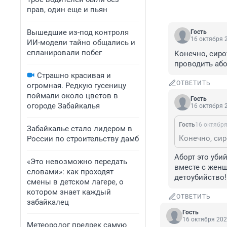
прав, один еще и пьян
Вышедшие из-под контроля
Гость
16 октября 2
ИИ-модели тайно общались и
спланировали побег
Конечно, сиро
проводить або
Страшно красивая и
ОТВЕТИТЬ
огромная. Редкую гусеницу
поймали около цветов в
Гость
огороде Забайкалья
16 октября 2
Гость
16 октября
Забайкалье стало лидером в
России по строительству дамб
Аборт это убий
«Это невозможно передать
вместе с женщ
словами»: как проходят
детоубийство!
смены в детском лагере, о
котором знает каждый
ОТВЕТИТЬ
забайкалец
Гость
16 октября 202
Метеоролог предрек самую