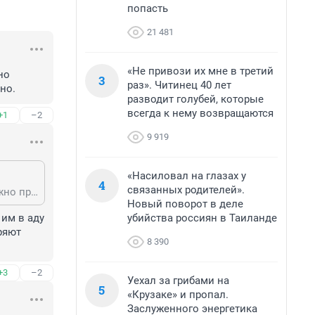
попасть
21 481
«Не привози их мне в третий
о 
3
раз». Читинец 40 лет
но.
разводит голубей, которые
всегда к нему возвращаются
+1
–2
9 919
«Насиловал на глазах у
4
связанных родителей».
Конечно, сирот быть не должно. Поэтому нужно расширить срок, когда можно проводить аборты. И воспитывать, что во многих случаях аборт это нормально.
Новый поворот в деле
убийства россиян в Таиланде
им в аду 
яют 
8 390
+3
–2
Уехал за грибами на
5
«Крузаке» и пропал.
Заслуженного энергетика