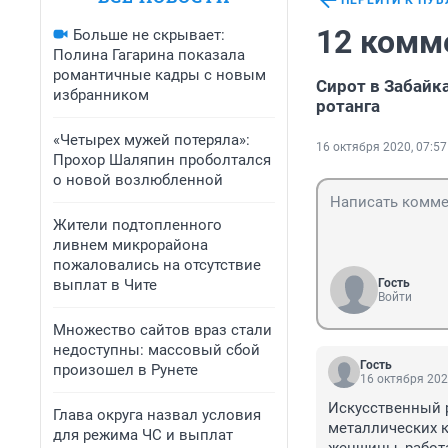
ПЕРЕЙТИ К ПУ
12 комм
Больше не скрывает:
Полина Гагарина показала
романтичные кадры с новым
Сирот в Забайк
избранником
ротанга
«Четырех мужей потеряла»:
16 октября 2020, 07:57
Прохор Шаляпин проболтался
о новой возлюбленной
Жители подтопленного
ливнем микрорайона
пожаловались на отсутствие
выплат в Чите
Гость
Войти
Множество сайтов враз стали
недоступны: массовый сбой
Гость
произошел в Рунете
16 октября 202
Искусственный р
Глава округа назвал условия
металлических к
для режима ЧС и выплат