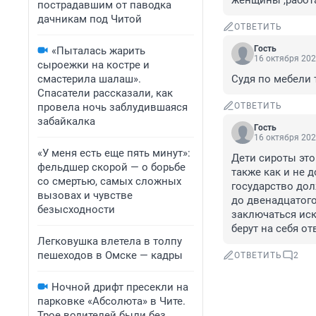
женщины ,работа
пострадавшим от паводка
дачникам под Читой
ОТВЕТИТЬ
Гость
«Пыталась жарить
16 октября 202
сыроежки на костре и
смастерила шалаш».
Судя по мебели 
Спасатели рассказали, как
провела ночь заблудившаяся
ОТВЕТИТЬ
забайкалка
Гость
16 октября 202
«У меня есть еще пять минут»:
Дети сироты это
фельдшер скорой — о борьбе
также как и не 
со смертью, самых сложных
государство дол
вызовах и чувстве
до двенадцатого
безысходности
заключаться ис
берут на себя от
Легковушка влетела в толпу
пешеходов в Омске — кадры
ОТВЕТИТЬ
2
Ночной дрифт пресекли на
парковке «Абсолюта» в Чите.
Трое водителей были без