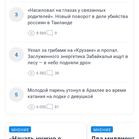
«Насиловал на глазах у связанных
3
родителей». Новый поворот в деле убийства
россиян в Таиланде
8 569
9
Уехал за грибами на «Крузаке» и пропал.
4
Заслуженного энергетика Забайкалья ищут в
лесу — в небо подняли дрон
6 582
38
Молодой парень утонул в Арахлее во время
5
катания на лодке с девушкой
6 050
81
МНЕНИЕ
МНЕНИЕ
«Начать нужно с
Два миллиона