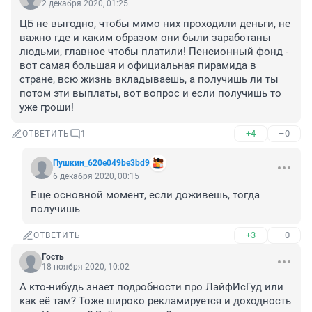
2 декабря 2020, 01:25
ЦБ не выгодно, чтобы мимо них проходили деньги, не 
важно где и каким образом они были заработаны 
людьми, главное чтобы платили! Пенсионный фонд - 
вот самая большая и официальная пирамида в 
стране, всю жизнь вкладываешь, а получишь ли ты 
потом эти выплаты, вот вопрос и если получишь то 
уже гроши!
+4
–0
ОТВЕТИТЬ
1
Пушкин_620e049be3bd9
6 декабря 2020, 00:15
Еще основной момент, если доживешь, тогда 
получишь 
+3
–0
ОТВЕТИТЬ
Гость
18 ноября 2020, 10:02
А кто-нибудь знает подробности про ЛайфИсГуд или 
как её там? Тоже широко рекламируется и доходность 