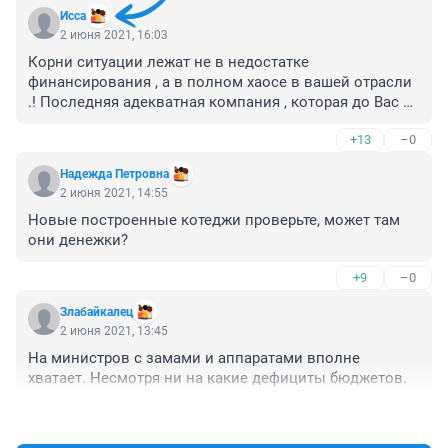
Исса
2 июня 2021, 16:03
Корни ситуации лежат не в недостатке 
финансирования , а в полном хаосе в вашей отрасли 
.! Последняя адекватная компания , которая до Вас 
уважаемый и создавалась то , именно для решения 
+13
–0
основной части проблем , организационной , 
технической , вами же и уничтожается .! Причём вы 
Надежда Петровна
там сейчас хозяева на все 100% ! Вы согласовали , 
2 июня 2021, 14:55
вашему Фокину ремонты в этом году аж на 6 млн ! Вы 
Новые построенные котеджи проверьте, может там 
из компании делаете колхоз имени Фокина ! Вы 
они денежки?
допускаете проведение ремонтов вопреки  всем 
техническим нормам ! У вас в отрасли процветает 
+9
–0
воровство и повальное невежество !  Но поверьте , 
такое уже было , конечно не в такой умственной 
Злабайкалец
деформации , но было ! И вот когда крайиначнет 
2 июня 2021, 13:45
замерзать , именно вы найдёте все,  и деньги и 
На министров с замами и аппаратами вполне 
вспомните про инженеров , слесарей , сварщиков ! И 
хватает. Несмотря ни на какие дефициты бюджетов.
даже при вашем полном отсутствии инстинкта 
самосохранения , у вас появятся страх и вопрос что 
+20
–0
делать ! Вот вам в прокуратуре и подскажут куда 
бежать .