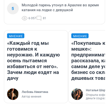
Молодой парень утонул в Арахлее во время
5
катания на лодке с девушкой
6 057
81
МНЕНИЕ
МНЕНИЕ
«Каждый год мы
«Покупаешь ко
готовимся к
мешке»:
неурожаю. И каждую
предпринимат
осень пытаемся
рассказала, как
избавиться от него».
самом деле ус
Зачем люди ездят на
бизнес со скл
дачу
дешевых това
Наталья Шорох
Любовь Никитина
Открыла кофейн
Автор мнения
деньги соцразв