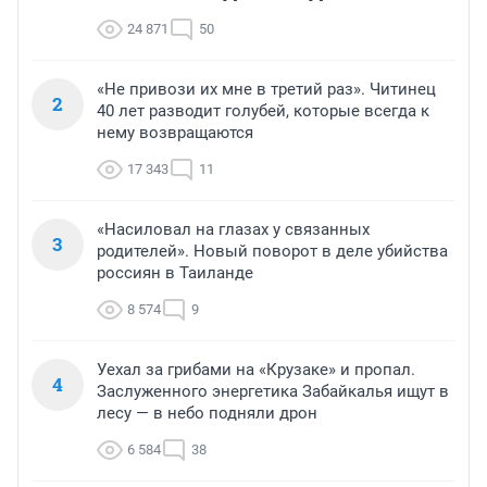
24 871
50
«Не привози их мне в третий раз». Читинец
2
40 лет разводит голубей, которые всегда к
нему возвращаются
17 343
11
«Насиловал на глазах у связанных
3
родителей». Новый поворот в деле убийства
россиян в Таиланде
8 574
9
Уехал за грибами на «Крузаке» и пропал.
4
Заслуженного энергетика Забайкалья ищут в
лесу — в небо подняли дрон
6 584
38