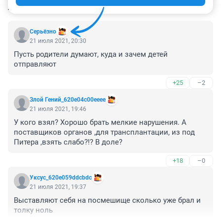
КОММЕНТАРИИ
4
Серьёзно
21 июля 2021, 20:30
Пусть родители думают, куда и зачем детей 
отправляют
+25
–2
Злой Гений_620e04c00eeee
21 июля 2021, 19:46
У кого взял? Хорошо брать мелкие нарушения. А 
поставщиков органов ,для трансплантации, из под 
Питера ,взять слабо?!? В доле?
+18
–0
Уксус_620e059ddcbdc
21 июля 2021, 19:37
Выставляют себя на посмешище сколько уже брал и 
толку ноль