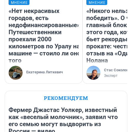
МНЕНИЕ
МНЕНИЕ
«Нет некрасивых
«Никого нельз
городов, есть
победить». О ч
недофинансированные».
главный блокб
Путешественники
этого года, ко
проехали 2000
бьет рекорды 
километров по Уралу на
прокате: честн
машине — стоило ли оно
отзыв на «Оди
того
Нолана
Стас Соколов
Екатерина Литкевич
Эксперт
РЕКОМЕНДУЕМ
Фермер Джастас Уолкер, известный
как «веселый молочник», заявил что
его семью могут выдворить из
России — видео