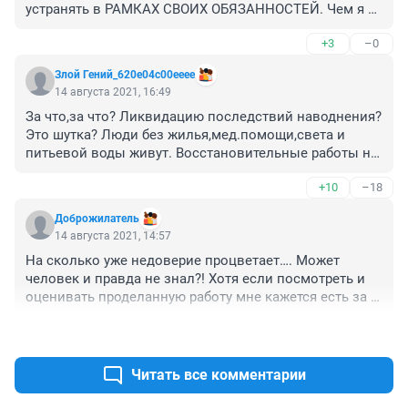
устранять в РАМКАХ СВОИХ ОБЯЗАННОСТЕЙ. Чем я 
хуже Ванчиковой и вас. Мы тоже умеем из ничего 
+3
–0
сделать хреново,а потом за ,,геройское,,устранение 
требовать награды.
Злой Гений_620e04c00eeee
14 августа 2021, 16:49
За что,за что? Ликвидацию последствий наводнения? 
Это шутка? Люди без жилья,мед.помощи,света и 
питьевой воды живут. Восстановительные работы на 
бумаге. Зайдет очередной циклон и Читагу зальет!, а 
+10
–18
Гурри-львов все будет себя восхвалять. Какая ему, 
Подоткосову,Жамсуеву(Баранову) и Волкову дума. 
Доброжилатель
Пусть на благо Заб края в Заб.крае арбайтают. 
14 августа 2021, 14:57
Кажный по профессии(Гурулев могет ими 
На сколько уже недоверие процветает…. Может 
командовать).
человек и правда не знал?! Хотя если посмотреть и 
оценивать проделанную работу мне кажется есть за 
что!) а сам себя на такие награды мне кажется не 
+22
–7
подашь списком…. 
Читать все комментарии