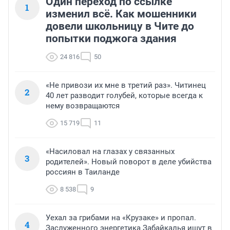
Один переход по ссылке
1
изменил всё. Как мошенники
довели школьницу в Чите до
попытки поджога здания
24 816
50
«Не привози их мне в третий раз». Читинец
2
40 лет разводит голубей, которые всегда к
нему возвращаются
15 719
11
«Насиловал на глазах у связанных
3
родителей». Новый поворот в деле убийства
россиян в Таиланде
8 538
9
Уехал за грибами на «Крузаке» и пропал.
4
Заслуженного энергетика Забайкалья ищут в