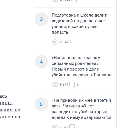
Подготовка к школе делит
3
родителей на два лагеря —
узнали, в какой лучше
попасть
21 470
«Насиловал на глазах у
4
связанных родителей».
Новый поворот в деле
убийства россиян в Таиланде
8 311
9
ась —
«Не привози их мне в третий
ницы.
5
раз». Читинец 40 лет
чения, но
разводит голубей, которые
уппе: она
всегда к нему возвращаются
7 829
9