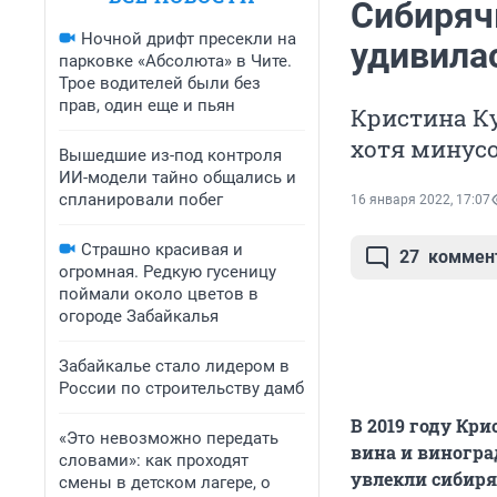
Сибиряч
Ночной дрифт пресекли на
удивилас
парковке «Абсолюта» в Чите.
Трое водителей были без
прав, один еще и пьян
Кристина Ку
хотя минусо
Вышедшие из-под контроля
ИИ-модели тайно общались и
спланировали побег
16 января 2022, 17:07
Страшно красивая и
27
коммен
огромная. Редкую гусеницу
поймали около цветов в
огороде Забайкалья
Забайкалье стало лидером в
России по строительству дамб
В 2019 году Кр
«Это невозможно передать
вина и виногра
словами»: как проходят
увлекли сибиряч
смены в детском лагере, о