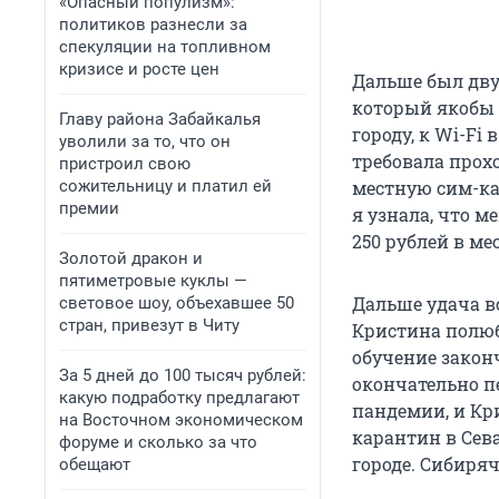
«Опасный популизм»:
политиков разнесли за
спекуляции на топливном
кризисе и росте цен
Дальше был двух
который якобы з
Главу района Забайкалья
городу, к Wi-Fi
уволили за то, что он
требовала прохо
пристроил свою
сожительницу и платил ей
местную сим-ка
премии
я узнала, что м
250 рублей в ме
Золотой дракон и
пятиметровые куклы —
Дальше удача в
световое шоу, объехавшее 50
стран, привезут в Читу
Кристина полюби
обучение законч
За 5 дней до 100 тысяч рублей:
окончательно пе
какую подработку предлагают
пандемии, и Кри
на Восточном экономическом
карантин в Сева
форуме и сколько за что
городе. Сибиря
обещают