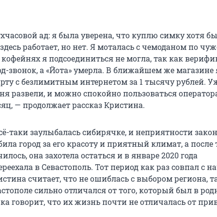
часовой ад: я была уверена, что куплю симку хотя б
десь работает, но нет. Я моталась с чемоданом по чу
 в кофейнях я подсоединиться не могла, так как вериф
д-звонок, а «Йота» умерла. В ближайшем же магазине
рту с безлимитным интернетом за 1 тысячу рублей. У
еня развели, и можно спокойно пользоваться оператор
сяц, — продолжает рассказ Кристина.
сё-таки заулыбалась сибирячке, и неприятности зако
ла город за его красоту и приятный климат, а после 
илось, она захотела остаться и в январе 2020 года
реехала в Севастополь. Тот период как раз совпал с н
стина считает, что не ошиблась с выбором региона, т
стополе сильно отличался от того, который был в ро
чка говорит, что их жизнь почти не отличалась от пр