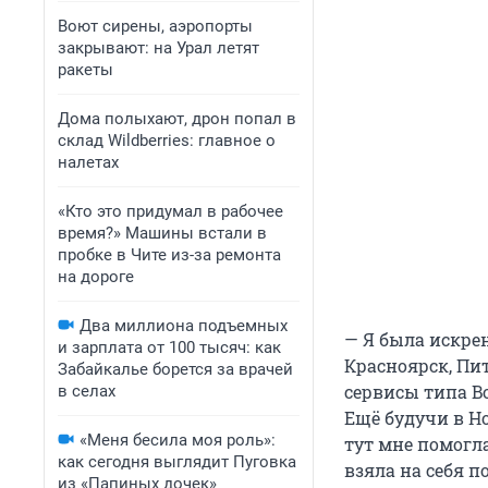
Воют сирены, аэропорты
закрывают: на Урал летят
ракеты
Дома полыхают, дрон попал в
склад Wildberries: главное о
налетах
«Кто это придумал в рабочее
время?» Машины встали в
пробке в Чите из-за ремонта
на дороге
Два миллиона подъемных
— Я была искрен
и зарплата от 100 тысяч: как
Красноярск, Пит
Забайкалье борется за врачей
сервисы типа B
в селах
Ещё будучи в Но
«Меня бесила моя роль»:
тут мне помогла
как сегодня выглядит Пуговка
взяла на себя п
из «Папиных дочек»