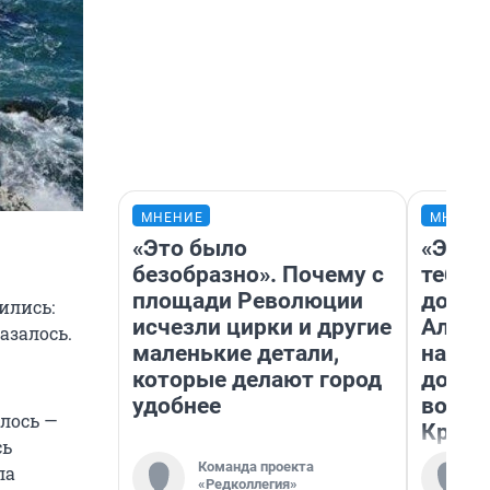
МНЕНИЕ
МНЕНИ
«Это было
«Эй, 
безобразно». Почему с
тебя».
площади Революции
догон
ились:
исчезли цирки и другие
Алекс
азалось.
маленькие детали,
на род
которые делают город
дофа
удобнее
воспо
илось —
Красн
сь
Команда проекта
ла
«Редколлегия»