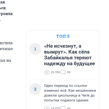
как
ся.
троила
.
ТОП 5
хотела
«Не исчезнут, а
1
личные
вымрут». Как сёла
Забайкалья теряют
пал на
надежду на будущее
26 396
48
Один переход по ссылке
2
изменил всё. Как мошенники
довели школьницу в Чите до
попытки поджога здания
24 528
44