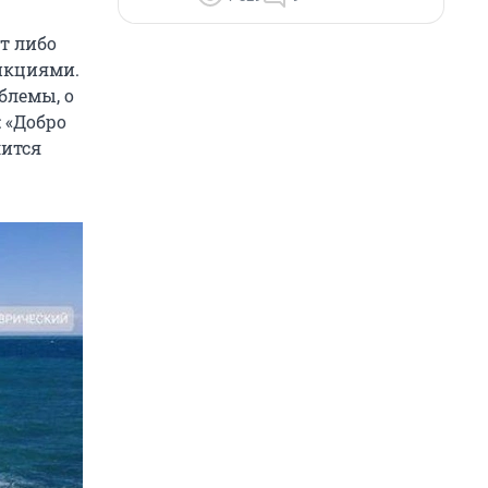
т либо
анкциями.
блемы, о
 «Добро
лится