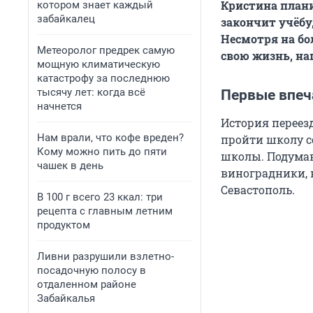
Кристина плани
котором знает каждый
забайкалец
закончит учёбу
Несмотря на бо
Метеоролог предрек самую
свою жизнь, на
мощную климатическую
катастрофу за последнюю
тысячу лет: когда всё
Первые впеч
начнется
История переезд
Нам врали, что кофе вреден?
пройти школу с
Кому можно пить до пяти
школы. Подумав
чашек в день
виноградники, 
Севастополь.
В 100 г всего 23 ккал: три
рецепта с главным летним
продуктом
Ливни разрушили взлетно-
посадочную полосу в
отдаленном районе
Забайкалья