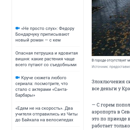
«Не просто слух»: Федору
Бондарчуку приписывают
новый роман — с кем
Опасная петрушка и ядовитая
вишня: какие растения чаще
В городе отсутствует 
всего путают со съедобными
Источник: 
предостави
Круче сюжета любого
Злоключения си
сериала: посмотрите, что
все деньги у Кр
стало с актерами «Санта-
Барбары»
— С горем попол
«Едем не на скорость». Два
аэропорта в Сев
учителя отправились из Читы
это по приезде 
до Байкала на велосипедах
работает только