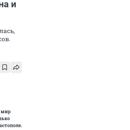
на и
лась,
сов.
в мир
лько
астополе.