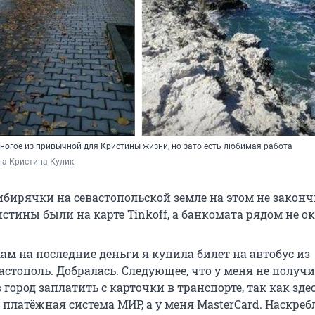
многое из привычной для Кристины жизни, но зато есть любимая работа
ла Кристина Кулик
бирячки на севастопольской земле на этом не законч
истины были на карте Tinkoff, а банкомата рядом не ок
ам на последние деньги я купила билет на автобус из
астополь. Добралась. Следующее, что у меня не получ
в город заплатить с карточки в транспорте, так как зде
 платёжная система МИР, а у меня MasterCard. Наскреб