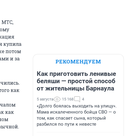
ы МТС,
жому
икация
 я купила
же потом
ами и за
РЕКОМЕНДУЕМ
Как приготовить ленивые
беляши — простой способ
нчились.
от жительницы Барнаула
того как
5 августа
15 168
4
ачалом
«Долго боялась выходить на улицу».
ак как
Мама искалеченного бойца СВО — о
том, как спасает сына, который
дном
разбился по пути к невесте
ивычной.