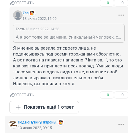
+0
–0
ОТВЕТИТЬ
Zhs
13 июля 2022, 15:09
Гость
13 июля 2022, 14:28
А я вот тоже за шамана. Уникальный человек, судя по видео о нем. Вы тоже за всю Читу шибко-то не подписывайтесь. Здесь ведь и умные люди тоже живут.
Я мнение выразила от своего лица, не 
подписываясь под всеми горожанами абсолютно. 
А вот когда на плакате написано "Чита за.. ", то это 
как раз таки и приплести всех подряд. Умные люди 
- несомненно и здесь сидят тоже, и мнение своё 
личное выражают исключительно от себя. 
Надеюсь, вы поняли о ком я.
+0
–0
ОТВЕТИТЬ
Показать ещё 1 ответ
ПодаюПутинуПатроны.
13 июля 2022, 09:15