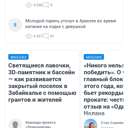
9 038
9
Молодой парень утонул в Арахлее во время
5
катания на лодке с девушкой
6 337
81
МНЕНИЕ
МНЕНИЕ
Светящиеся лавочки,
«Никого нельз
3D‑памятник и бассейн
победить». О ч
— как развивается
главный блокб
закрытый поселок в
этого года, ко
Забайкалье с помощью
бьет рекорды 
грантов и жителей
прокате: честн
отзыв на «Оди
Нолана
Команда проекта
Стас Соколов
«Редколлегия»