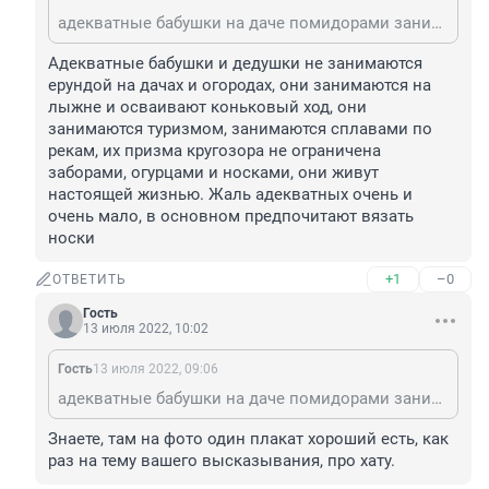
адекватные бабушки на даче помидорами занимаются или внукам носки вяжут, а не стоят с плакатом, за который ей 500 руб заплатили
Адекватные бабушки и дедушки не занимаются 
ерундой на дачах и огородах, они занимаются на 
лыжне и осваивают коньковый ход, они 
занимаются туризмом, занимаются сплавами по 
рекам, их призма кругозора не ограничена 
заборами, огурцами и носками, они живут 
настоящей жизнью. Жаль адекватных очень и 
очень мало, в основном предпочитают вязать 
носки
+1
–0
ОТВЕТИТЬ
Гость
13 июля 2022, 10:02
Гость
13 июля 2022, 09:06
адекватные бабушки на даче помидорами занимаются или внукам носки вяжут, а не стоят с плакатом, за который ей 500 руб заплатили
Знаете, там на фото один плакат хороший есть, как 
раз на тему вашего высказывания, про хату.