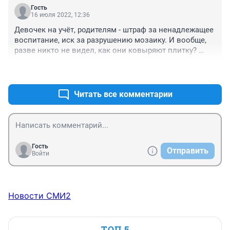
положить на чистый цемент, а в этом случае, ее 
Гость
оторвать сразу после реставрации с трудом бы 
16 июля 2022, 12:36
оторвал мужик с перфоратором! О чем мы тут 
Девочек на учёт, родителям - штраф за ненадлежащее 
говорим?! Причем тут девочки? Мне сейчас кажется, 
воспитание, иск за разрушению мозаику. И вообще, 
что у нас ремонтируют дороги и фантаны, люди 
разве никто не видел, как они ковыряют плитку? 
вообще не знающие как это делать, из-за тупых 
Никто остановить их не мог? И что это плика такая, 
тендеров в погоней за выгодой. Какого подрядчика 
+1
–0
что девочки руками все отковыряли. Но врезать этим 
взяли, такой и "фантан", распишитесь!
девочкам охота!
Читать все комментарии
Гость
Отправить
Войти
Новости СМИ2
ТОП 5