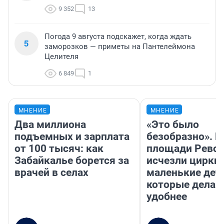
9 352
13
Погода 9 августа подскажет, когда ждать
5
заморозков — приметы на Пантелеймона
Целителя
6 849
1
МНЕНИЕ
МНЕНИЕ
Два миллиона
«Это было
подъемных и зарплата
безобразно». П
от 100 тысяч: как
площади Рево
Забайкалье борется за
исчезли цирки 
врачей в селах
маленькие дет
которые делаю
удобнее