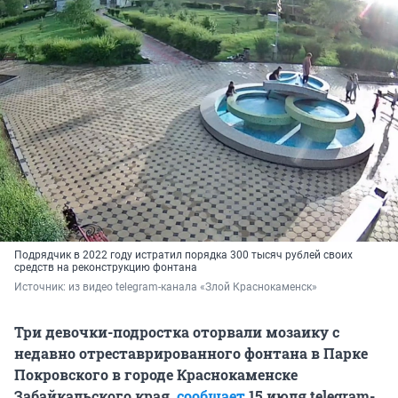
Подрядчик в 2022 году истратил порядка 300 тысяч рублей своих
средств на реконструкцию фонтана
Источник: 
из видео telegram-канала «Злой Краснокаменск»
Три девочки-подростка оторвали мозаику с
недавно отреставрированного фонтана в Парке
Покровского в городе Краснокаменске
Забайкальского края,
сообщает
15 июля telegram-