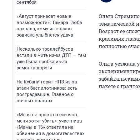
сентября
Ольга Стремило
«Август принесет новые
возможности»: Тамара Глоба
тематической и
назвала, кому из знаков
Возраст ее слож
зодиака улыбнется удача
красивых глазах
полностью счас
Несколько троллейбусов
встали в Чите из-за ДТП — там
уже была пробка из-за
Ольга уезжала у
ремонта дороги
экспериментиро
забайкальскими 
На Кубани горит НПЗ из-за
пакете с грант
атаки беспилотников: есть
пострадавшие. Главное о
ночных налетах
«Меня не просто отменяют,
меня хотят убить»: участница
«Мамы в 16» ответила на
обвинения в домогательствах
к маленькому сыну