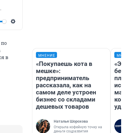
 с душой математика — о счастье в Забайкалье
Settings
 по
а
МНЕНИЕ
МНЕНИ
ся в
«Покупаешь кота в
«Это 
мешке»:
безоб
предприниматель
площа
рассказала, как на
исчез
самом деле устроен
мален
бизнес со складами
котор
дешевых товаров
удобн
Наталья Шорохова
Открыла кофейную точку на
деньги соцразвития