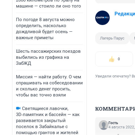
2000 километров по Уралу на
машине — стоило ли оно того
Редакци
По погоде 8 августа можно
определить, насколько
дождливой будет осень —
важные приметы
Лагерь Парус
Шесть пассажирских поездов
выбились из графика на
0
ЗабЖД
Увидели опечатку? В
Миссия — найти работу. О чем
спрашивать на собеседовании
и сколько денег просить,
чтобы вас точно взяли
КОММЕНТАР
Светящиеся лавочки,
3D‑памятник и бассейн — как
развивается закрытый
Гость
поселок в Забайкалье с
4 августа 2022,
помощью грантов и жителей