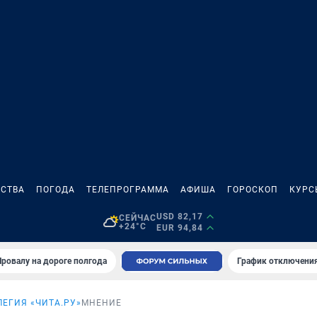
СТВА
ПОГОДА
ТЕЛЕПРОГРАММА
АФИША
ГОРОСКОП
КУРС
USD 82,17
СЕЙЧАС
+24°C
EUR 94,84
Провалу на дороге полгода
График отключения
ЕГИЯ «ЧИТА.РУ»
МНЕНИЕ