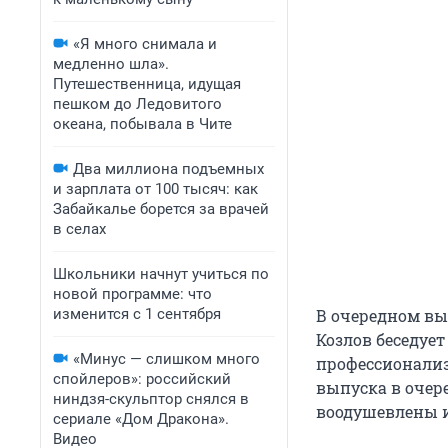
«Я много снимала и
медленно шла».
Путешественница, идущая
пешком до Ледовитого
океана, побывала в Чите
Два миллиона подъемных
и зарплата от 100 тысяч: как
Забайкалье борется за врачей
в селах
Школьники начнут учиться по
новой программе: что
изменится с 1 сентября
В очередном вы
Козлов беседует 
«Минус — слишком много
профессионализ
спойлеров»: российский
выпуска в очер
ниндзя-скульптор снялся в
воодушевлены и
сериале «Дом Дракона».
Видео