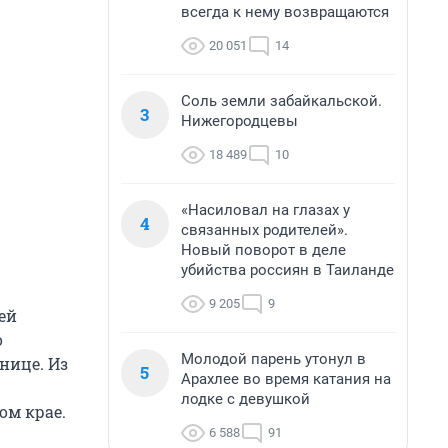
всегда к нему возвращаются
20 051
14
Соль земли забайкальской.
3
Нижегородцевы
18 489
10
«Насиловал на глазах у
4
связанных родителей».
Новый поворот в деле
убийства россиян в Таиланде
9 205
9
ей
о
Молодой парень утонул в
нице. Из
5
Арахлее во время катания на
лодке с девушкой
ом крае.
6 588
91