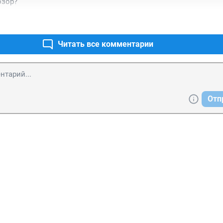
озор?
Читать все комментарии
Отп