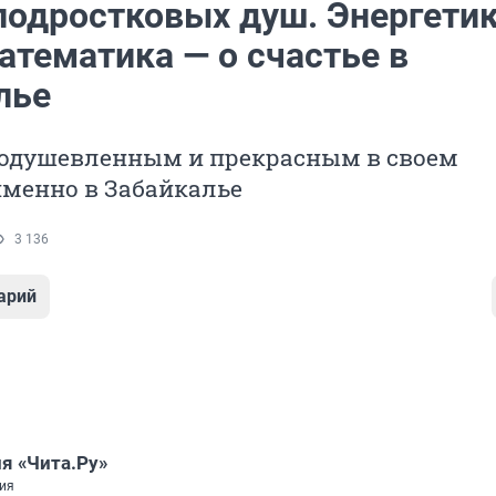
подростковых душ. Энергетик
атематика — о счастье в
лье
оодушевленным и прекрасным в своем
именно в Забайкалье
3 136
арий
я «Чита.Ру»
ия