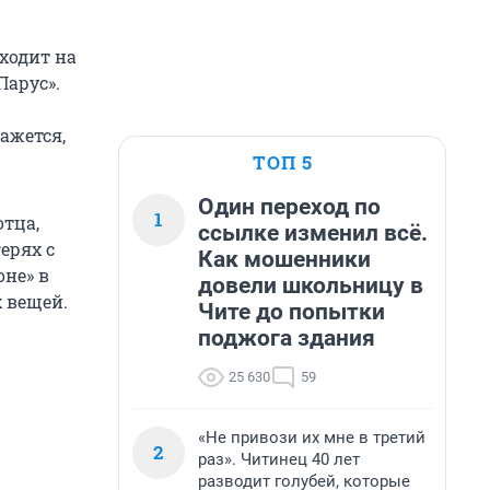
ходит на
Парус».
кажется,
ТОП 5
Один переход по
1
отца,
ссылке изменил всё.
ерях с
Как мошенники
оне» в
довели школьницу в
 вещей.
Чите до попытки
поджога здания
25 630
59
«Не привози их мне в третий
2
раз». Читинец 40 лет
разводит голубей, которые