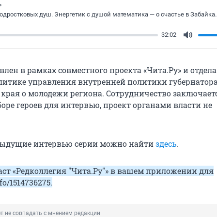
»
Физика подростковых душ. Энергетик
32:02
Mute
лен в рамках совместного проекта «Чита.Ру» и отдела
итике управления внутренней политики губернатор
 края о молодежи региона. Сотрудничество заключает
оре героев для интервью, проект органами власти не
дыдущие интервью серии можно найти
здесь
.
аст «Редколлегия "Чита.Ру"» в вашем приложении для
fo/1514736275
.
т не совпадать с мнением редакции