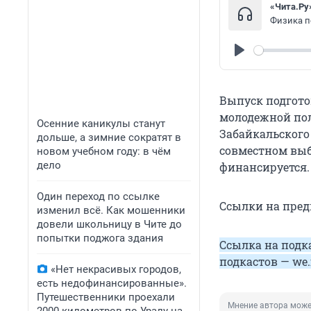
«Чита.Ру
Play
Выпуск подготов
молодежной пол
Осенние каникулы станут
Забайкальского
дольше, а зимние сократят в
совместном выб
новом учебном году: в чём
дело
финансируется.
Один переход по ссылке
Ссылки на пре
изменил всё. Как мошенники
довели школьницу в Чите до
попытки поджога здания
Ссылка на подк
подкастов —
we.
«Нет некрасивых городов,
есть недофинансированные».
Путешественники проехали
Мнение автора може