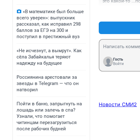
это какой-то ...п
«В математике был больше
всего уверен»: выпускник
рассказал, как исправил 298
баллов за ЕГЭ на 300 и
поступил в престижный вуз
«Не исчезнут, а вымрут». Как
сёла Забайкалья теряют
Гость
надежду на будущее
Войти
Россиянина арестовали за
звезды в Telegram — что он
натворил
Пойти в баню, запрыгнуть на
Новости СМИ2
лошадь или залечь в спа?
Узнали, что помогает
читинцам перезагрузиться
после рабочих будней