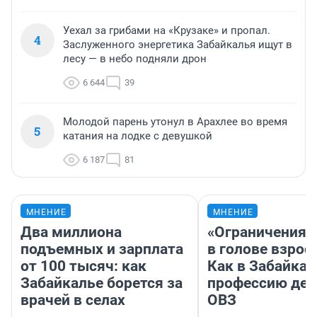
Уехал за грибами на «Крузаке» и пропал.
4
Заслуженного энергетика Забайкалья ищут в
лесу — в небо подняли дрон
6 644
39
Молодой парень утонул в Арахлее во время
5
катания на лодке с девушкой
6 187
81
МНЕНИЕ
МНЕНИЕ
Два миллиона
«Ограничения 
подъемных и зарплата
в голове взрос
от 100 тысяч: как
Как в Забайка
Забайкалье борется за
профессию дет
врачей в селах
ОВЗ