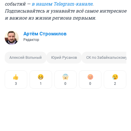
событий —
в нашем Telegram-канале
.
Подписывайтесь и узнавайте всё самое интересное
и важное из жизни региона первыми.
Артём Стромилов
Редактор
Алексей Вольный
Юрий Русанов
СК по Забайкальскому 
3
1
0
0
2