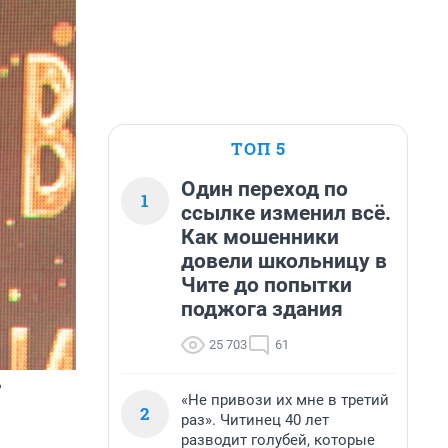
ТОП 5
Один переход по
1
ссылке изменил всё.
Как мошенники
довели школьницу в
Чите до попытки
поджога здания
25 703
61
ь
«Не привози их мне в третий
2
раз». Читинец 40 лет
разводит голубей, которые