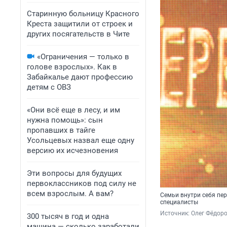
Старинную больницу Красного
Креста защитили от строек и
других посягательств в Чите
«Ограничения — только в
голове взрослых». Как в
Забайкалье дают профессию
детям с ОВЗ
«Они всё еще в лесу, и им
нужна помощь»: сын
пропавших в тайге
Усольцевых назвал еще одну
версию их исчезновения
Эти вопросы для будущих
первоклассников под силу не
всем взрослым. А вам?
Семьи внутри себя пе
специалисты
Источник: 
Олег Фёдоро
300 тысяч в год и одна
машина — сколько заработали