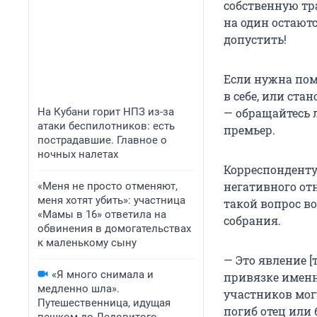
собственную тр
на один остают
допустить!
Если нужна пом
в себе, или ста
На Кубани горит НПЗ из-за
— обращайтесь 
атаки беспилотников: есть
премьер.
пострадавшие. Главное о
ночных налетах
Корреспонденту 
негативного от
«Меня не просто отменяют,
меня хотят убить»: участница
такой вопрос в
«Мамы в 16» ответила на
собрания.
обвинения в домогательствах
к маленькому сыну
— Это явление [
«Я много снимала и
привязке именн
медленно шла».
участников могу
Путешественница, идущая
погиб отец или