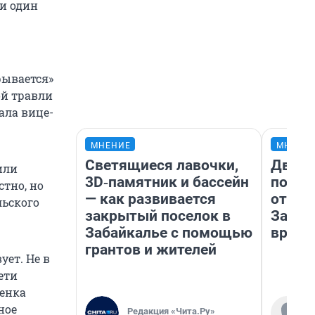
ни один
рывается»
ой травли
ала вице-
МНЕНИЕ
МНЕНИ
Светящиеся лавочки,
Два м
или
3D‑памятник и бассейн
подъе
тно, но
— как развивается
от 100
льского
закрытый поселок в
Забай
Забайкалье с помощью
враче
грантов и жителей
ует. Не в
ети
бенка
ное
Редакция «Чита.Ру»