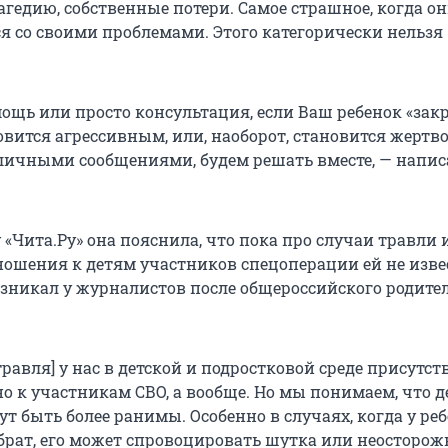
агедию, собственные потери. Самое страшное, когда о
ся со своими проблемами. Этого категорически нельзя
ощь или просто консультация, если Ваш ребенок «зак
новится агрессивным, или, наоборот, становится жертв
личными сообщениями, будем решать вместе, — напис
«Чита.Ру» она пояснила, что пока про случаи травли 
ношения к детям участников спецоперации ей не извес
озникал у журналистов после общероссийского родите
травля] у нас в детской и подростковой среде присутств
о к участникам СВО, а вообще. Но мы понимаем, что д
т быть более ранимы. Особенно в случаях, когда у ре
 брат, его может спровоцировать шутка или неосторож