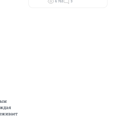
6 763
3
ным
аждая
реживает