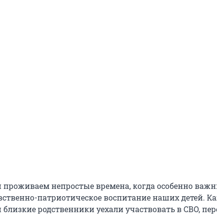
и проживаем непростые времена, когда особенно важ
вственно-патриотическое воспитание наших детей. К
й близкие родственники уехали участвовать в СВО, пе