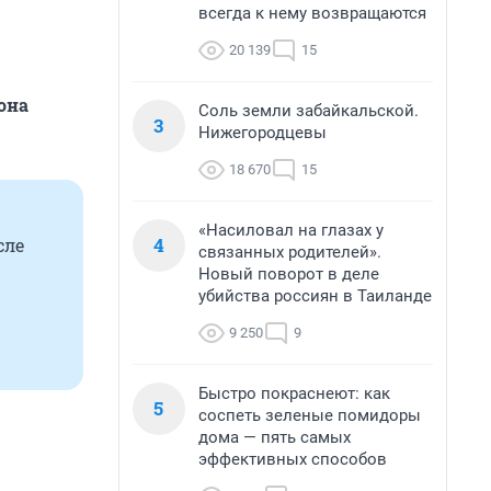
всегда к нему возвращаются
20 139
15
она
Соль земли забайкальской.
3
Нижегородцевы
18 670
15
«Насиловал на глазах у
4
сле
связанных родителей».
Новый поворот в деле
убийства россиян в Таиланде
9 250
9
Быстро покраснеют: как
5
соспеть зеленые помидоры
дома — пять самых
эффективных способов