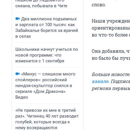
пешком до Ледовитого
слово.
океана, побывала в Чите
Два миллиона подъемных
Наши учреждени
и зарплата от 100 тысяч: как
ориентированы 
Забайкалье борется за врачей
во что-то более
в селах
Школьники начнут учиться по
Она добавила, 
новой программе: что
но было бы луч
изменится с 1 сентября
Больше новосте
«Минус — слишком много
спойлеров»: российский
канале
.
Подписы
ниндзя-скульптор снялся в
региона первы
сериале «Дом Дракона».
Видео
«Не привози их мне в третий
раз». Читинец 40 лет разводит
голубей, которые всегда к
нему возвращаются