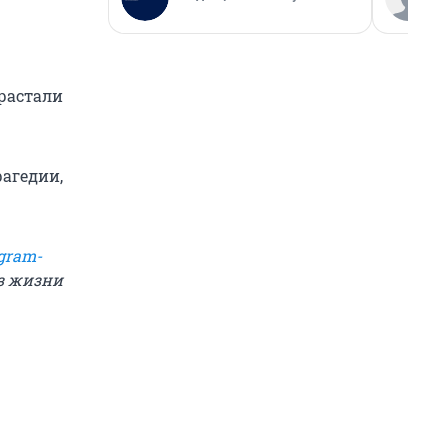
ерастали
рагедии,
gram-
из жизни