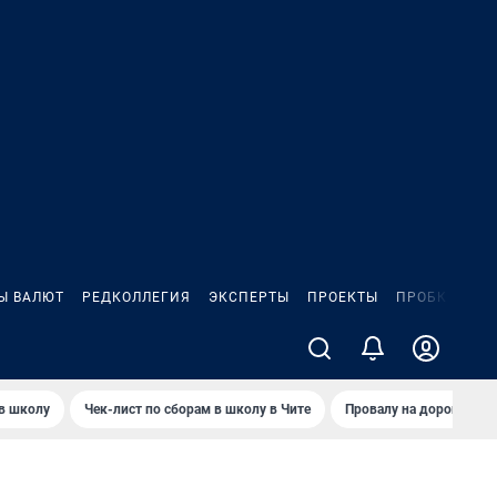
Ы ВАЛЮТ
РЕДКОЛЛЕГИЯ
ЭКСПЕРТЫ
ПРОЕКТЫ
ПРОБКИ
ИГ
 в школу
Чек-лист по сборам в школу в Чите
Провалу на дороге пол