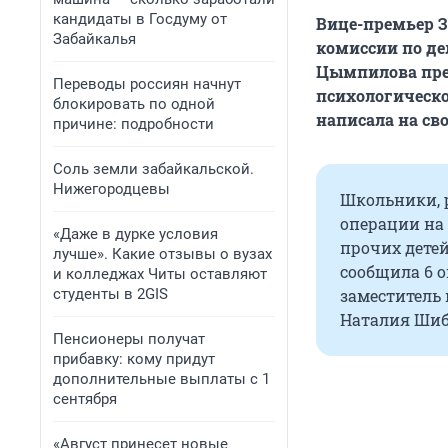
кандидаты в Госдуму от
Вице-премьер З
Забайкалья
комиссии по де
Цымпилова пре
Переводы россиян начнут
психологическо
блокировать по одной
написала на сво
причине: подробности
Соль земли забайкальской.
Нижегородцевы
Школьники, 
операции на 
«Даже в дурке условия
прочих детей
лучше». Какие отзывы о вузах
сообщила 6 о
и колледжах Читы оставляют
студенты в 2GIS
заместитель
Наталия Шиб
Пенсионеры получат
прибавку: кому придут
дополнительные выплаты с 1
сентября
«Август принесет новые