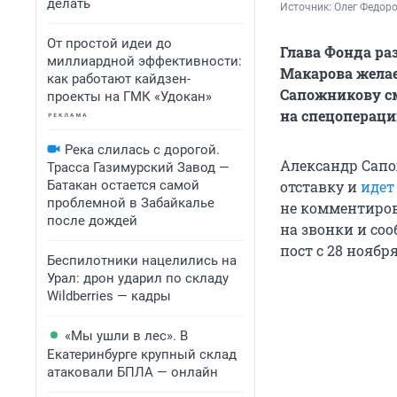
делать
Источник: 
Олег Федоро
От простой идеи до
Глава Фонда ра
миллиардной эффективности:
Макарова жела
как работают кайдзен-
Сапожникову см
проекты на ГМК «Удокан»
на спецопераци
Река слилась с дорогой.
Александр Сапо
Трасса Газимурский Завод —
Батакан остается самой
отставку и
идет
проблемной в Забайкалье
не комментиров
после дождей
на звонки и со
пост с 28 ноября
Беспилотники нацелились на
Урал: дрон ударил по складу
Wildberries — кадры
«Мы ушли в лес». В
Екатеринбурге крупный склад
атаковали БПЛА — онлайн