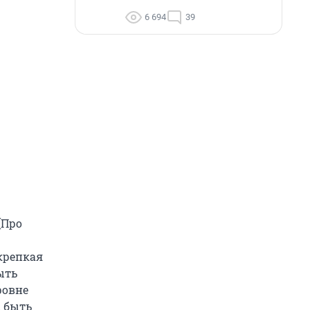
6 694
39
[Про
 крепкая
ыть
ровне
а быть