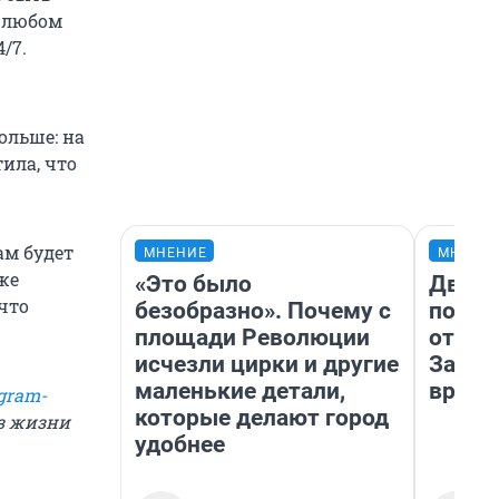
В любом
/7.
ольше: на
ила, что
ам будет
МНЕНИЕ
МНЕНИ
оже
«Это было
Два м
 что
безобразно». Почему с
подъе
площади Революции
от 100
исчезли цирки и другие
Забай
маленькие детали,
враче
gram-
которые делают город
из жизни
удобнее