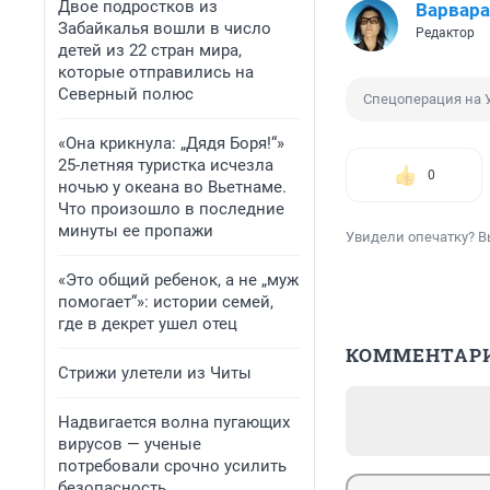
Двое подростков из
Варвара
Забайкалья вошли в число
Редактор
детей из 22 стран мира,
которые отправились на
Северный полюс
Спецоперация на 
«Она крикнула: „Дядя Боря!“»
25-летняя туристка исчезла
0
ночью у океана во Вьетнаме.
Что произошло в последние
минуты ее пропажи
Увидели опечатку? В
«Это общий ребенок, а не „муж
помогает“»: истории семей,
где в декрет ушел отец
КОММЕНТАР
Стрижи улетели из Читы
Надвигается волна пугающих
вирусов — ученые
потребовали срочно усилить
безопасность