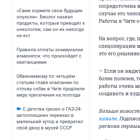
сосредоточена в
«Сами кормите свои будущие
случае это чело
опухоли». Биолог назвал
Работы в Чите о
продукты, которые приводят к
онкологии, сам он их никогда
не ест
На вопрос, где,
спецоперации и
Правила оплаты коммуналки
это его решение
изменятся: что произойдет с
квитанциями
— Если он видит
Обвиняемому по четырём
более полезен, 
статьям главе компании по
работы очень мн
отлову собак в Чите продлили
создавать и куд
меру пресечения на полгода
С детства грезил о ГАЗ-24:
Больше новосте
автоплюшкин переехал в
канале
. Подпис
маленький хутор и превратил
региона первы
свой двор в музей СССР