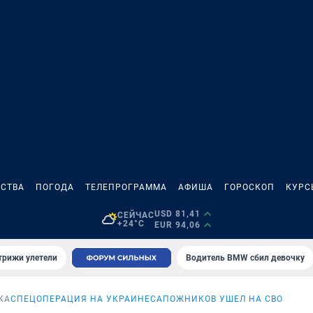
СТВА
ПОГОДА
ТЕЛЕПРОГРАММА
АФИША
ГОРОСКОП
КУРС
USD 81,41
СЕЙЧАС
+24°C
EUR 94,06
трижи улетели
Водитель BMW сбил девочку
КА
СПЕЦОПЕРАЦИЯ НА УКРАИНЕ
САПОЖНИКОВ УШЕЛ НА СВО