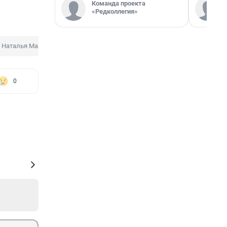
Команда проекта
«Редколлегия»
Наталья Макарова
Фонд развития Забайкальского края
Сити-
0