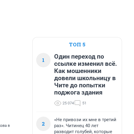
ТОП 5
Один переход по
1
ссылке изменил всё.
Как мошенники
довели школьницу в
Чите до попытки
поджога здания
25 074
51
«Не привози их мне в третий
2
раз». Читинец 40 лет
кова в
разводит голубей, которые