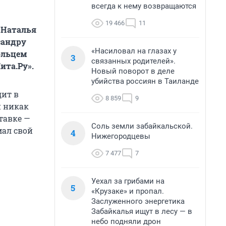
всегда к нему возвращаются
19 466
11
 Наталья
сандру
«Насиловал на глазах у
ольцем
3
связанных родителей».
ита.Ру».
Новый поворот в деле
убийства россиян в Таиланде
дит в
8 859
9
н никак
тавке —
Соль земли забайкальской.
мал свой
4
Нижегородцевы
7 477
7
Уехал за грибами на
5
«Крузаке» и пропал.
Заслуженного энергетика
Забайкалья ищут в лесу — в
небо подняли дрон