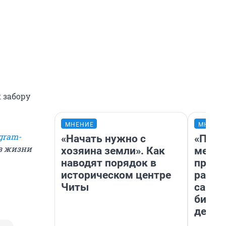
 забору
МНЕНИЕ
МНЕНИ
gram-
«Начать нужно с
«Поку
из жизни
хозяина земли». Как
мешке
наводят порядок в
предп
историческом центре
расска
Читы
самом
бизне
дешев