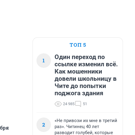
ТОП 5
Один переход по
1
ссылке изменил всё.
Как мошенники
довели школьницу в
Чите до попытки
поджога здания
24 985
51
«Не привози их мне в третий
2
раз». Читинец 40 лет
абря
разводит голубей, которые