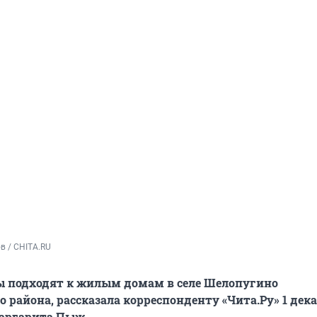
в / CHITA.RU
ы подходят к жилым домам в селе Шелопугино
 района, рассказала корреспонденту «Чита.Ру» 1 дек
Маргарита Пыж.