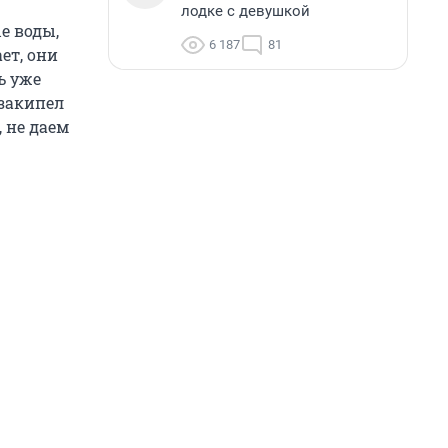
лодке с девушкой
е воды,
6 187
81
ет, они
ь уже
закипел
 не даем