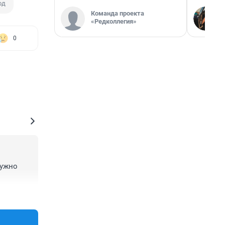
од
Команда проекта
«Редколлегия»
0
ужно 
+0
–0