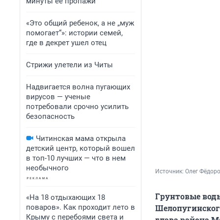
минуты ее пропажи
«Это общий ребенок, а не „муж
помогает“»: истории семей,
где в декрет ушел отец
Стрижи улетели из Читы
Надвигается волна пугающих
вирусов — ученые
потребовали срочно усилить
безопасность
Читинская мама открыла
детский центр, который вошел
в топ-10 лучших — что в нем
необычного
Источник: 
Олег Фёдоро
Грунтовые вод
«На 18 отдыхающих 18
поваров». Как проходит лето в
Шелопугинского
Крыму с перебоями света и
глава района 