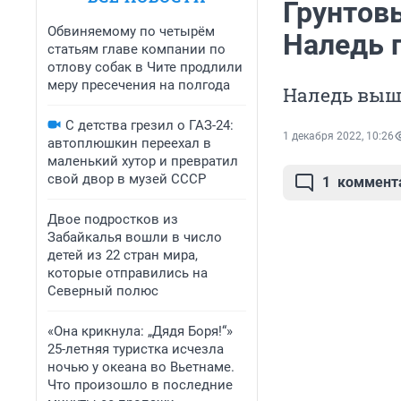
Грунтов
Обвиняемому по четырём
Наледь 
статьям главе компании по
отлову собак в Чите продлили
меру пресечения на полгода
Наледь выш
С детства грезил о ГАЗ-24:
1 декабря 2022, 10:26
автоплюшкин переехал в
маленький хутор и превратил
свой двор в музей СССР
1
коммент
Двое подростков из
Забайкалья вошли в число
детей из 22 стран мира,
которые отправились на
Северный полюс
«Она крикнула: „Дядя Боря!“»
25-летняя туристка исчезла
ночью у океана во Вьетнаме.
Что произошло в последние