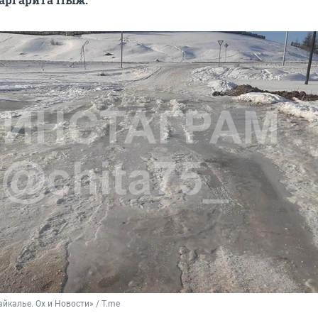
айкалье. Ох и Новости» / T.me