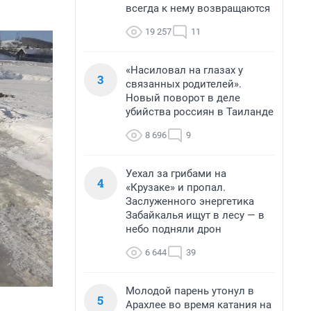
всегда к нему возвращаются
19 257
11
«Насиловал на глазах у
3
связанных родителей».
Новый поворот в деле
убийства россиян в Таиланде
8 696
9
Уехал за грибами на
4
«Крузаке» и пропал.
Заслуженного энергетика
Забайкалья ищут в лесу — в
небо подняли дрон
6 644
39
Молодой парень утонул в
5
Арахлее во время катания на