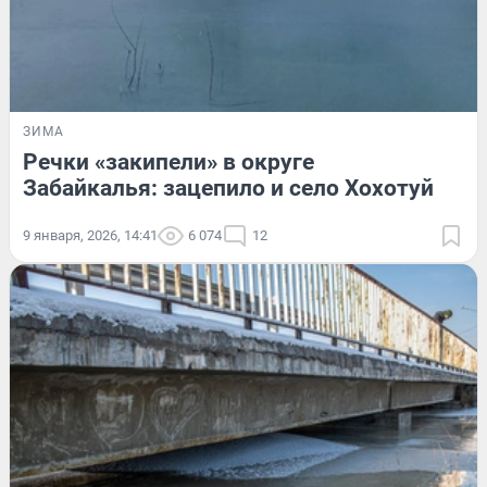
ЗИМА
Речки «закипели» в округе
Забайкалья: зацепило и село Хохотуй
9 января, 2026, 14:41
6 074
12