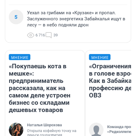
Уехал за грибами на «Крузаке» и пропал.
5
Заслуженного энергетика Забайкалья ищут в
лесу — в небо подняли дрон
6 716
39
МНЕНИЕ
МНЕНИЕ
«Покупаешь кота в
«Ограничения 
мешке»:
в голове взрос
предприниматель
Как в Забайка
рассказала, как на
профессию дет
самом деле устроен
ОВЗ
бизнес со складами
дешевых товаров
Наталья Шорохова
Команда проек
Открыла кофейную точку на
«Редколлегия»
деньги соцразвития