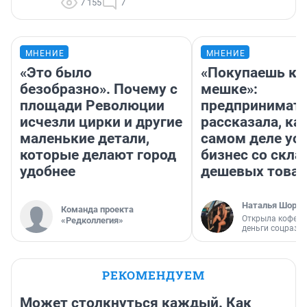
7 155
7
МНЕНИЕ
МНЕНИЕ
«Это было
«Покупаешь ко
безобразно». Почему с
мешке»:
площади Революции
предпринимат
исчезли цирки и другие
рассказала, как
маленькие детали,
самом деле ус
которые делают город
бизнес со скл
удобнее
дешевых това
Наталья Шорох
Команда проекта
Открыла кофейн
«Редколлегия»
деньги соцразв
РЕКОМЕНДУЕМ
Может столкнуться каждый. Как