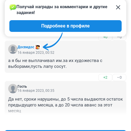
Получай награды за комментарии и другие 
Гость
16 января 2023, 10:33
задания!
А культуре когда выплатят? сегодня уже 16 января, а 
Подробнее в профиле
зарплатой за декабрь даже и не пахнет.
+0
–0
Досвидос
16 января 2023, 00:52
а я бы не выплачивал им.за их художества с 
выборами,пусть лапу сосут.
+2
–0
Гость
16 января 2023, 00:35
Да нет, сроки нарушены, до 5 числа выдаются остаток 
предыдущего месяца, а до 20 числа аванс за этот 
месяц
+1
–1