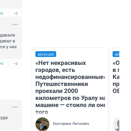
+0
–0
давали 
давал в 
я у них 
МНЕНИЕ
МНЕНИ
«Нет некрасивых
«Огра
+0
–0
городов, есть
в гол
недофинансированные».
Как в
Путешественники
профе
проехали 2000
ОВЗ
километров по Уралу на
машине — стоило ли оно
того
уда 
Екатерина Литкевич