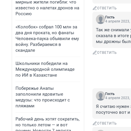
мирные жители погибли: что
известно о налетах дронов на
ОТВЕТИТЬ
Россию
Гость
4 апреля 2023,
«Колобок» собрал 100 млн за
Так же снимали у
два дня проката, но фанаты
сказала в итоге
Человека-паука объявили ему
мы дрожны были
войну. Разбираемся в
скандале
ОТВЕТИТЬ
Школьники победили на
Международной олимпиаде
по ИИ в Казахстане
Побережье Анапы
заполонили ядовитые
Гость
4 апреля 2023,
медузы: что происходит с
пляжами
Я считаю нужен 
посуточно вот и
Рабочий день хотят сократить,
ОТВЕТИТЬ
но только летом — и вот
почему. Новости 7 августа