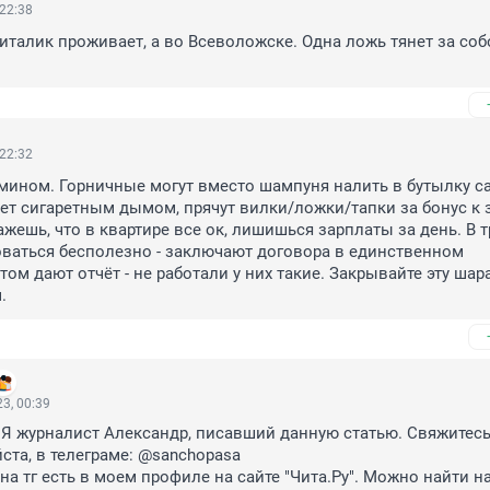
 22:38
Виталик проживает, а во Всеволожске. Одна ложь тянет за собо
 22:32
мином. Горничные могут вместо шампуня налить в бутылку са
нет сигаретным дымом, прячут вилки/ложки/тапки за бонус к з
ажешь, что в квартире все ок, лишишься зарплаты за день. В т
аться бесполезно - заключают договора в единственном 
том дают отчёт - не работали у них такие. Закрывайте эту шар
.
3, 00:39
 Я журналист Александр, писавший данную статью. Свяжитесь 
ста, в телеграме: @sanchopasa 

на тг есть в моем профиле на сайте "Чита.Ру". Можно найти на