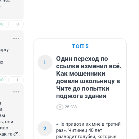
 нас 
 
+0
–0
ТОП 5
рту. 
Один переход по
1
х 
ссылке изменил всё.
Как мошенники
довели школьницу в
+0
–1
Чите до попытки
поджога здания
 
25 288
а 
ам 
, они 
«Не привози их мне в третий
2
иво 
раз». Читинец 40 лет
к так?", 
разводит голубей, которые