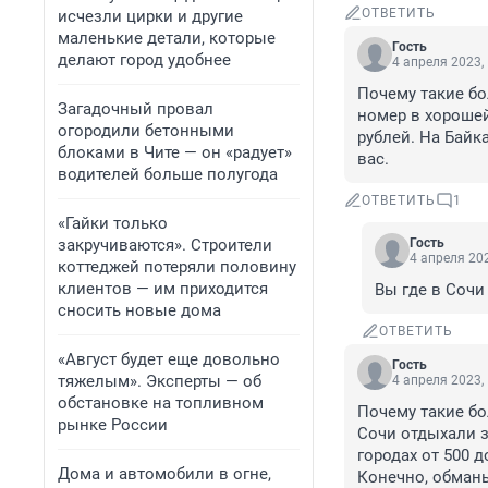
ОТВЕТИТЬ
исчезли цирки и другие
маленькие детали, которые
Гость
делают город удобнее
4 апреля 2023,
Почему такие бо
Загадочный провал
номер в хорошей 
огородили бетонными
рублей. На Байк
блоками в Чите — он «радует»
вас.
водителей больше полугода
ОТВЕТИТЬ
1
«Гайки только
закручиваются». Строители
Гость
4 апреля 202
коттеджей потеряли половину
клиентов — им приходится
Вы где в Сочи
сносить новые дома
ОТВЕТИТЬ
«Август будет еще довольно
Гость
тяжелым». Эксперты — об
4 апреля 2023,
обстановке на топливном
Почему такие бо
рынке России
Сочи отдыхали за
городах от 500 д
Дома и автомобили в огне,
Конечно, обман