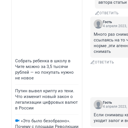
автора статьи
ОТВЕТИТЬ
Гость
4 апреля 2023,
Много раз снима
ссылаясь на то ч
норме ,эти аген
снимать
Собрать ребенка в школу в
ОТВЕТИТЬ
Чите можно за 3,5 тысячи
рублей — но покупать нужно
не новое
Путин вывел крипту из тени.
Что изменит новый закон о
легализации цифровых валют
Гость
4 апреля 2023,
в России
Если снимаеш кв
уходит залог и 
«Это было безобразно».
Почему с площади Революции