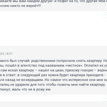
живайте мы вам найдем другую" и пофиг на то, что другая тебя н
ссию никто не вернёт!!!
23, 18:51
самого был случай: родственники попросили снять квартиру. На
ы, пошёл в агентство под названием «честное». Оплатил их ус
у сам искал квартиру – нашел на циан, прихожу говорю – верни
е в ответ: в следующий раз нужна будет квартира приходите - 
ги назад не возвращаем. Но самое что интересное они мне ка
палец не ударили для того чтобы помочь мне найти квартиру. 
люнул, жаль что не в рожу им