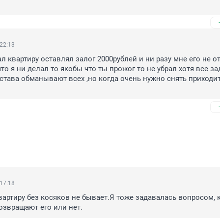
 22:13
л квартиру оставлял залог 2000рублей и ни разу мне его не от
то я ни делал то якобы что ты прожог то не убрал хотя все за
нстава обманывают всех ,но когда очень нужно снять приходитс
 17:18
артиру без косяков не бывает.Я тоже задавалась вопросом, к
возвращают его или нет.