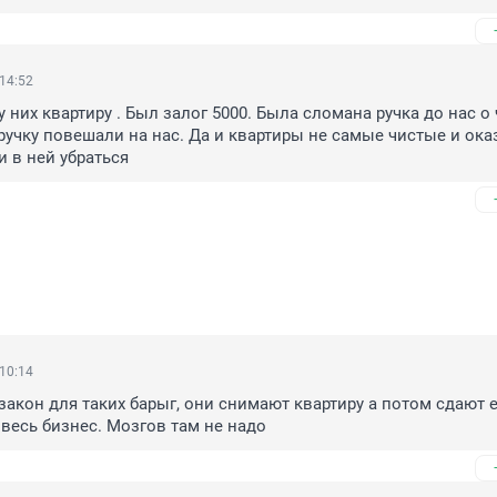
 14:52
 них квартиру . Был залог 5000. Была сломана ручка до нас о 
 ручку повешали на нас. Да и квартиры не самые чистые и ока
 в ней убраться
 10:14
закон для таких барыг, они снимают квартиру а потом сдают е
 весь бизнес. Мозгов там не надо