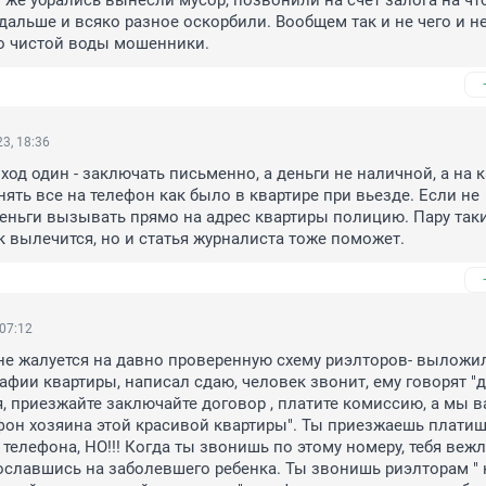
 же убрались вынесли мусор, позвонили на счёт залога на что
дальше и всяко разное оскорбили. Вообщем так и не чего и не
то чистой воды мошенники.
3, 18:36
од один - заключать письменно, а деньги не наличной, а на ка
нять все на телефон как было в квартире при вьезде. Если не 
ньги вызывать прямо на адрес квартиры полицию. Пару таки
к вылечится, но и статья журналиста тоже поможет.
 07:12
не жалуется на давно проверенную схему риэлторов- выложил
фии квартиры, написал сдаю, человек звонит, ему говорят "д
я, приезжайте заключайте договор , платите комиссию, а мы в
он хозяина этой красивой квартиры". Ты приезжаешь платишь
 телефона, НО!!! Когда ты звонишь по этому номеру, тебя вежл
сославшись на заболевшего ребенка. Ты звонишь риэлторам " ка