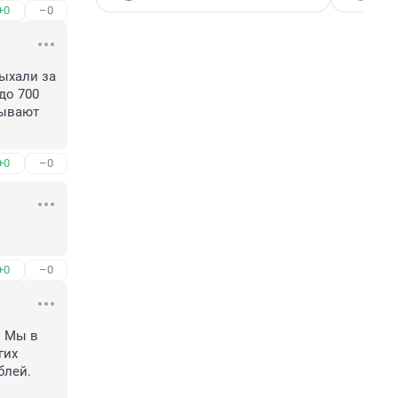
+0
–0
ыхали за 
до 700 
ывают 
+0
–0
+0
–0
 Мы в 
их 
лей. 