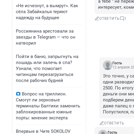
а тебе " не пере
«Не исчезнут, а вымрут». Как
интересует, коми
сёла Забайкалья теряют
надежду на будущее
ОТВЕТИТЬ
1
Россиянина арестовали за
звезды в Telegram — что он
натворил
Пойти в баню, запрыгнуть на
лошадь или залечь в спа?
Гость
12 апреля 20
Узнали, что помогает
читинцам перезагрузиться
Это точно, у 
после рабочих будней
одни разводил
2500. По итог
Вопрос на триллион.
деньги они мн
Смогут ли зерновые
подберем день
терминалы Балтики заменить
даже палец о 
заблокированные южные
Попустился, п
порты: мнение эксперта
ОТВЕТИТЬ
Впервые в Чите SOKOLOV
Гость