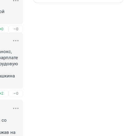
й 
+0
–0
нокс, 
арплате 
рудовую 
ашкина 
+2
–0
со 
жав на 