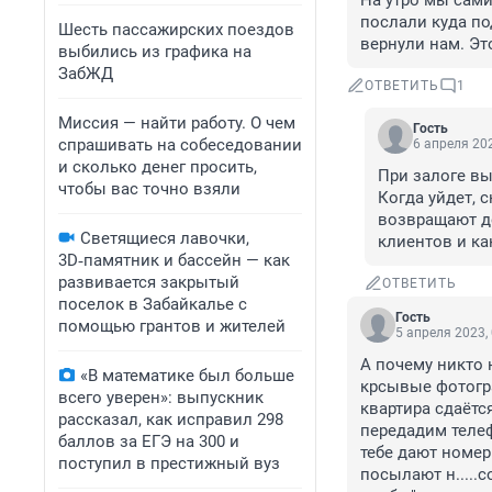
На утро мы сами
послали куда по
Шесть пассажирских поездов
вернули нам. Э
выбились из графика на
ЗабЖД
ОТВЕТИТЬ
1
Миссия — найти работу. О чем
Гость
спрашивать на собеседовании
6 апреля 202
и сколько денег просить,
При залоге вых
чтобы вас точно взяли
Когда уйдет, с
возвращают де
Светящиеся лавочки,
клиентов и ка
3D‑памятник и бассейн — как
развивается закрытый
ОТВЕТИТЬ
поселок в Забайкалье с
Гость
помощью грантов и жителей
5 апреля 2023,
А почему никто 
«В математике был больше
крсывые фотогра
всего уверен»: выпускник
квартира сдаётс
рассказал, как исправил 298
передадим телеф
баллов за ЕГЭ на 300 и
тебе дают номер
поступил в престижный вуз
посылают н.....