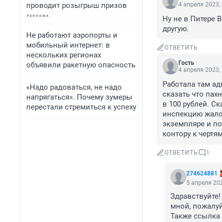
проводит розыгрыш призов
4 апреля 2023,
Ну не в Питере 
другую.
Не работают аэропорты и
мобильный интернет: в
ОТВЕТИТЬ
нескольких регионах
Гость
объявили ракетную опасность
4 апреля 2023,
Работала там ад
«Надо радоваться, не надо
сказать что пах
напрягаться». Почему зумеры
в 100 рублей. Ск
перестали стремиться к успеху
инспекцию жалов
экземпляре и по
контору к чертям
ОТВЕТИТЬ
1
274624881
5 апреля 202
Здравствуйте!
мной, пожалуй
Также ссылка 