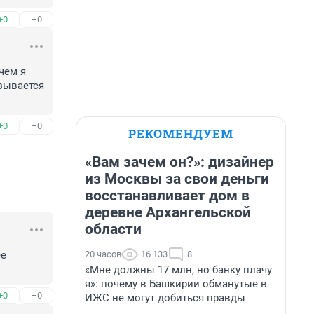
+0
–0
чем я 
зывается 
+0
–0
РЕКОМЕНДУЕМ
«Вам зачем он?»: дизайнер
из Москвы за свои деньги
восстанавливает дом в
деревне Архангельской
области
20 часов
16 133
8
е 
«Мне должны 17 млн, но банку плачу
я»: почему в Башкирии обманутые в
+0
–0
ИЖС не могут добиться правды