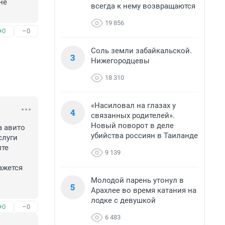
е 
всегда к нему возвращаются
19 856
+0
–0
Соль земли забайкальской.
3
Нижегородцевы
18 310
«Насиловал на глазах у
4
связанных родителей».
Новый поворот в деле
 авито 
убийства россиян в Таиланде
луги 
те 
9 139
жется 
Молодой парень утонул в
5
Арахлее во время катания на
лодке с девушкой
+0
–0
6 483