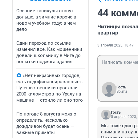
ПЕРЕЙТИ К ПУ
44 комм
Осенние каникулы станут
дольше, а зимние короче в
новом учебном году: в чем
Читинцы пожало
дело
квартир
Один переход по ссылке
3 апреля 2023, 18:47
изменил всё. Как мошенники
довели школьницу в Чите до
попытки поджога здания
«Нет некрасивых городов,
есть недофинансированные».
Путешественники проехали
Гость
Войти
2000 километров по Уралу на
машине — стоило ли оно того
Гость
По погоде 8 августа можно
5 апреля 2023,
определить, насколько
Мы тоже один ра
дождливой будет осень —
снимали на сутки
важные приметы