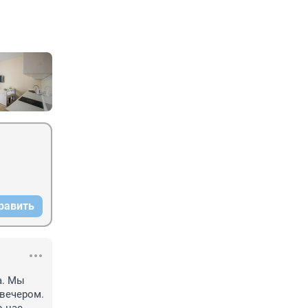
равить
. Мы 
вечером. 