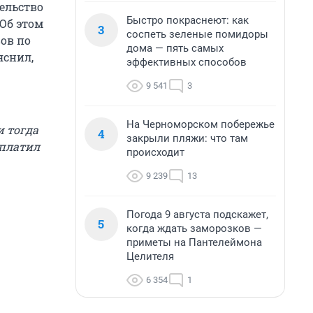
ельство
Быстро покраснеют: как
 Об этом
3
соспеть зеленые помидоры
ов по
дома — пять самых
яснил,
эффективных способов
9 541
3
На Черноморском побережье
и тогда
4
закрыли пляжи: что там
ыплатил
происходит
9 239
13
Погода 9 августа подскажет,
5
когда ждать заморозков —
приметы на Пантелеймона
Целителя
6 354
1