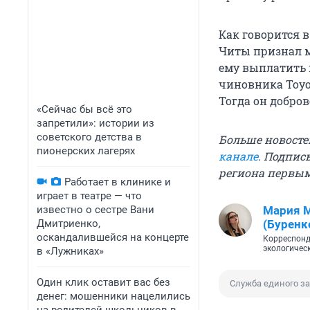
Как говорится 
Читы признал 
ему выплатить ш
чиновника Toyot
Тогда он добро
«Сейчас бы всё это
запретили»: истории из
советского детства в
Больше новосте
пионерских лагерях
канале
. Подпис
региона первы
Работает в клинике и
играет в театре — что
известно о сестре Вани
Мария 
Дмитриенко,
(Буренк
оскандалившейся на концерте
Корреспонд
экологичес
в «Лужниках»
Один клик оставит вас без
Служба единого з
денег: мошенники нацелились