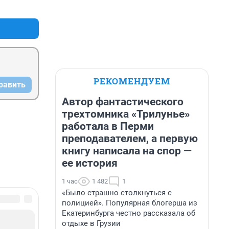
+0
–0
РЕКОМЕНДУЕМ
равить
Автор фантастического
трехтомника «Трилунье»
работала в Перми
преподавателем, а первую
книгу написала на спор —
ее история
1 час
1 482
1
«Было страшно столкнуться с
полицией». Популярная блогерша из
Екатеринбурга честно рассказала об
отдыхе в Грузии