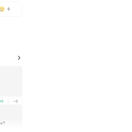
0
+0
–0
ли?