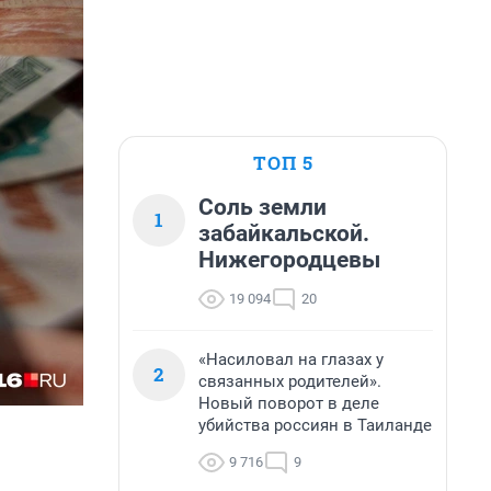
ТОП 5
Соль земли
1
забайкальской.
Нижегородцевы
19 094
20
«Насиловал на глазах у
2
связанных родителей».
Новый поворот в деле
убийства россиян в Таиланде
9 716
9