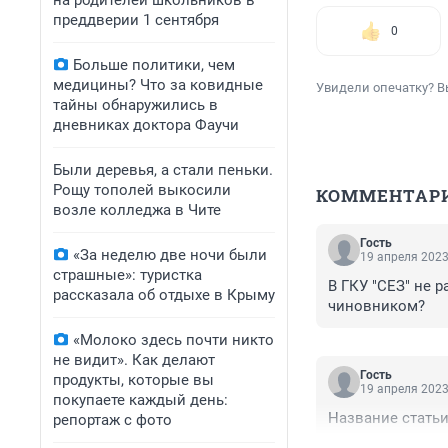
на родителей школьников в
преддверии 1 сентября
0
Больше политики, чем
медицины? Что за ковидные
Увидели опечатку? В
тайны обнаружились в
дневниках доктора Фаучи
Были деревья, а стали пеньки.
Рощу тополей выкосили
КОММЕНТАР
возле колледжа в Чите
Гость
«За неделю две ночи были
19 апреля 2023
страшные»: туристка
В ГКУ "СЕЗ" не 
рассказала об отдыхе в Крыму
чиновником?
«Молоко здесь почти никто
не видит». Как делают
Гость
продукты, которые вы
19 апреля 2023
покупаете каждый день:
Название статьи
репортаж с фото