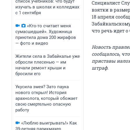
список учебников: что будут
Специалист Слу
изучать в школах и колледжах
взятки в размер
с 1 сентября
18 апреля сооб
Забайкальскому
«Кто-то считает меня
что речь идет о
сумасшедшей». Художница
приютила дома 200 жирафов
— фото и видео
Новость правлен
сообщалось, чт
Жители села в Забайкалье уже
приставы налож
обросли плесенью — им
штраф.
начали ремонт крыши и
бросили его
Укусила змея? Зато паука
нового открыл! История
арахнолога, который обожает
свою смертельно опасную
работу
«Люблю выигрывать!» Как
39-летняя парикмахер