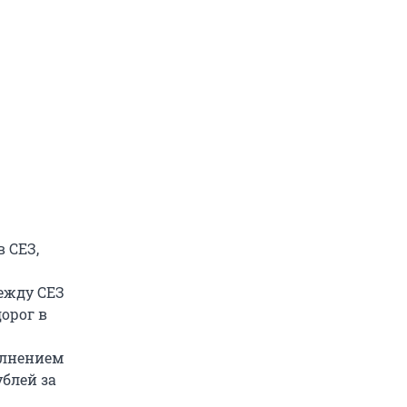
 СЕЗ,
между СЕЗ
орог в
олнением
ублей за