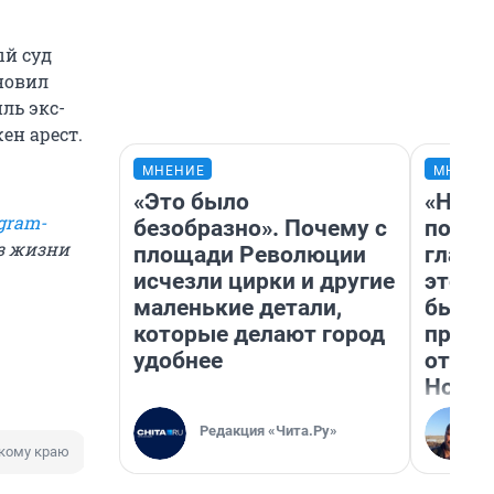
ый суд
новил
ль экс-
ен арест.
МНЕНИЕ
МНЕНИ
«Это было
«Нико
gram-
безобразно». Почему с
побед
из жизни
площади Революции
главн
исчезли цирки и другие
этого
маленькие детали,
бьет 
которые делают город
прока
удобнее
отзыв
Нолан
Редакция «Чита.Ру»
кому краю
Коррупция
Взятка