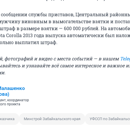
в сообщении службы приставов, Центральный районн
мужчину виновным в вымогательстве взятки и поста
траф в размере взятки — 600 000 рублей. На автомоби
a Corolla 2013 года выпуска автоматически был налож
вольно выплатил штраф.
й, фотографий и видео с места событий — в нашем
Tele
ывайтесь и узнавайте всё самое интересное и важное 
ми.
Малашенко
ова)
ент, координатор
кого проекта
аказчика
Минстрой Забайкальского края
УФССП по Забайкальс