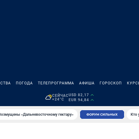
СТВА
ПОГОДА
ТЕЛЕПРОГРАММА
АФИША
ГОРОСКОП
КУРС
USD 82,17
СЕЙЧАС
+24°C
EUR 94,84
Возмущены «Дальневосточному гектару»
Кто 