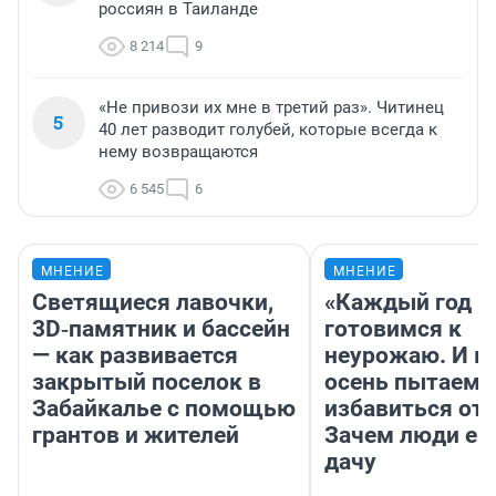
россиян в Таиланде
8 214
9
«Не привози их мне в третий раз». Читинец
5
40 лет разводит голубей, которые всегда к
нему возвращаются
6 545
6
МНЕНИЕ
МНЕНИЕ
Светящиеся лавочки,
«Каждый год 
3D‑памятник и бассейн
готовимся к
— как развивается
неурожаю. И 
закрытый поселок в
осень пытаемс
Забайкалье с помощью
избавиться от 
грантов и жителей
Зачем люди ез
дачу