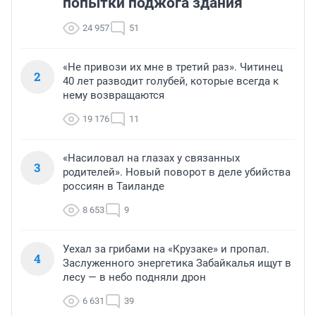
попытки поджога здания
24 957
51
«Не привози их мне в третий раз». Читинец
2
40 лет разводит голубей, которые всегда к
нему возвращаются
19 176
11
«Насиловал на глазах у связанных
3
родителей». Новый поворот в деле убийства
россиян в Таиланде
8 653
9
Уехал за грибами на «Крузаке» и пропал.
4
Заслуженного энергетика Забайкалья ищут в
лесу — в небо подняли дрон
6 631
39