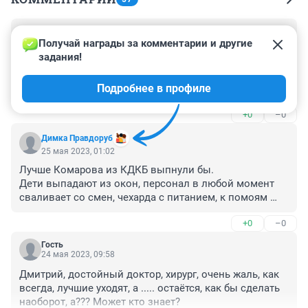
Гость
25 мая 2023, 09:23
Получай награды за комментарии и другие 
задания!
Хаус полнейший, бедный народ. С такой Медициной 
вряд-ли долго жить будем. Меньше народу больше 
Подробнее в профиле
кислорода. А самое страшное, им всё по барабану.
+0
–0
Димка Правдоруб
25 мая 2023, 01:02
Лучше Комарова из КДКБ выпнули бы.

Дети выпадают из окон, персонал в любой момент 
сваливает со смен, чехарда с питанием, к помоям 
медфудовским дети не хотят притрагиваться, из 
+0
–0
ремонтов только вонючие покраски, не 
выветривающиися неделями, расформировали 
Гость
охранников, посадили молодых репоголовых 
24 мая 2023, 09:58
чоповцев, ни на что не влияющих. На Шилова уже 10 
Дмитрий, достойный доктор, хирург, очень жаль, как 
лет отремонтировать лифт, где на 5 этаже лежат 
всегда, лучшие уходят, а ..... остаётся, как бы сделать 
больные груднички и находится реанимация!!! 
наоборот, а??? Может кто знает?
Медсестры на руках таскают детей по крутым 