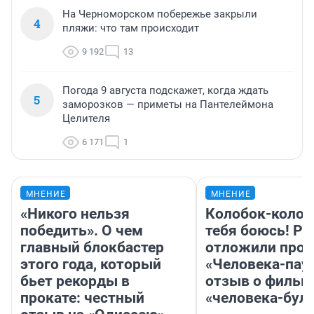
На Черноморском побережье закрыли
4
пляжи: что там происходит
9 192
13
Погода 9 августа подскажет, когда ждать
5
заморозков — приметы на Пантелеймона
Целителя
6 171
1
МНЕНИЕ
МНЕНИЕ
«Никого нельзя
Колобок-колобо
победить». О чем
тебя боюсь! Ра
главный блокбастер
отложили прок
этого года, который
«Человека-пау
бьет рекорды в
отзыв о фильм
прокате: честный
«человека-бул