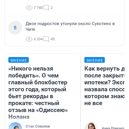
7 740
2
Двое подростов утонули около Сухотино в
5
Чите
6 334
45
МНЕНИЕ
МНЕНИЕ
«Никого нельзя
Как вернуть де
победить». О чем
после закрыти
главный блокбастер
ипотеки? Эксп
этого года, который
назвала способ
бьет рекорды в
котором знают
прокате: честный
не все
отзыв на «Одиссею»
Нолана
Стас Соколов
Анна Ермакова