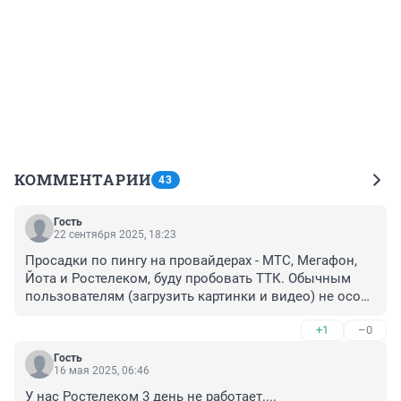
КОММЕНТАРИИ
43
Гость
22 сентября 2025, 18:23
Просадки по пингу на провайдерах - МТС, Мегафон, 
Йота и Ростелеком, буду пробовать ТТК. Обычным 
пользователям (загрузить картинки и видео) не особо 
мешает но держу в курсе что стабильно раз в 2-3 
+1
–0
минуты интернет просаживается скорость падает до 
убогих 1 Кбит/сек это не то что мало это не хватит 
Гость
даже чтобы загрузить картинку (на языке стариков). В 
16 мая 2025, 06:46
моменты соревновательных игр пинг подскакивает 
У нас Ростелеком 3 день не работает....