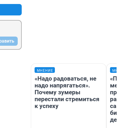
равить
МНЕНИЕ
МНЕНИ
«Надо радоваться, не
«Поку
надо напрягаться».
мешке
Почему зумеры
предп
перестали стремиться
расска
к успеху
самом
бизне
дешев