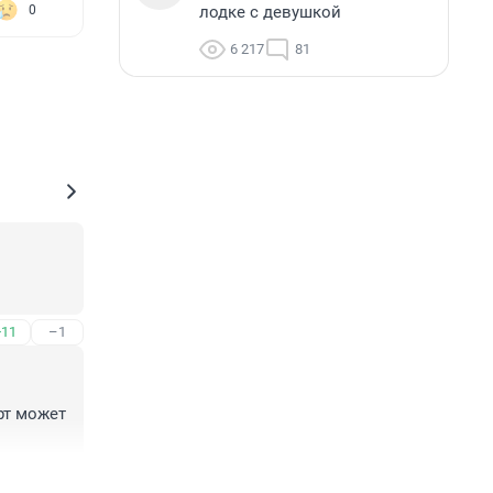
лодке с девушкой
0
6 217
81
+11
–1
т может 
+10
–0