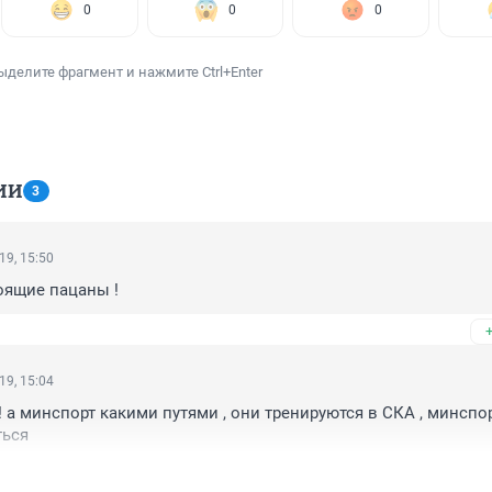
0
0
0
ыделите фрагмент и нажмите Ctrl+Enter
ИИ
3
19, 15:50
оящие пацаны !
19, 15:04
 а минспорт какими путями , они тренируются в СКА , минспор
ться