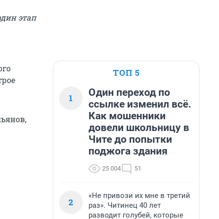
один этап
ого
ТОП 5
трое
Один переход по
1
ссылке изменил всё.
Как мошенники
льянов,
довели школьницу в
Чите до попытки
поджога здания
25 004
51
«Не привози их мне в третий
2
раз». Читинец 40 лет
разводит голубей, которые