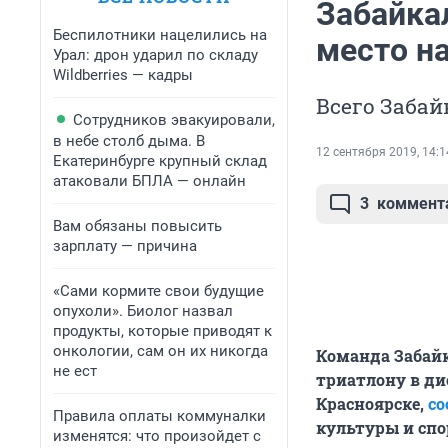
Забайка
Беспилотники нацелились на
место н
Урал: дрон ударил по складу
Wildberries — кадры
Всего Забай
Сотрудников эвакуировали,
в небе столб дыма. В
12 сентября 2019, 14:1
Екатеринбурге крупный склад
атаковали БПЛА — онлайн
3
коммент
Вам обязаны повысить
зарплату — причина
«Сами кормите свои будущие
опухоли». Биолог назвал
продукты, которые приводят к
онкологии, сам он их никогда
Команда Забайк
не ест
триатлону в ди
Красноярске,
со
Правила оплаты коммуналки
культуры и спо
изменятся: что произойдет с