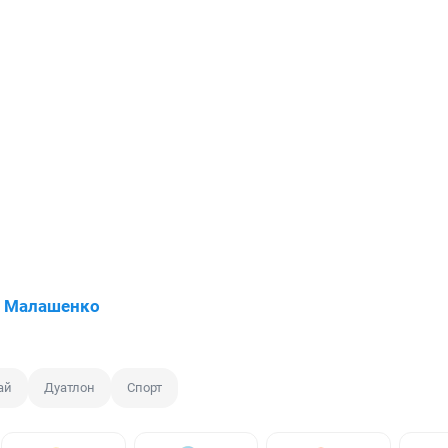
й Малашенко
ай
Дуатлон
Спорт