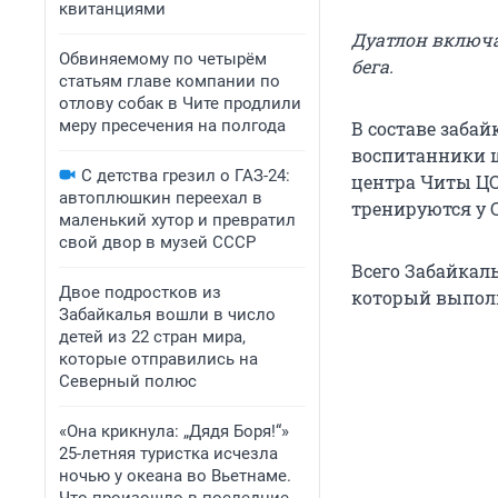
квитанциями
Дуатлон включае
Обвиняемому по четырём
бега.
статьям главе компании по
отлову собак в Чите продлили
меру пресечения на полгода
В составе забай
воспитанники ш
С детства грезил о ГАЗ-24:
центра Читы ЦС
автоплюшкин переехал в
тренируются у 
маленький хутор и превратил
свой двор в музей СССР
Всего Забайкаль
Двое подростков из
который выполн
Забайкалья вошли в число
детей из 22 стран мира,
которые отправились на
Северный полюс
«Она крикнула: „Дядя Боря!“»
25-летняя туристка исчезла
ночью у океана во Вьетнаме.