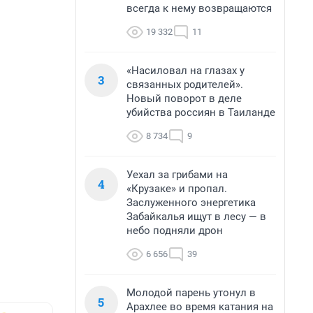
всегда к нему возвращаются
19 332
11
«Насиловал на глазах у
3
связанных родителей».
Новый поворот в деле
убийства россиян в Таиланде
8 734
9
Уехал за грибами на
4
«Крузаке» и пропал.
Заслуженного энергетика
Забайкалья ищут в лесу — в
небо подняли дрон
6 656
39
Молодой парень утонул в
5
Арахлее во время катания на