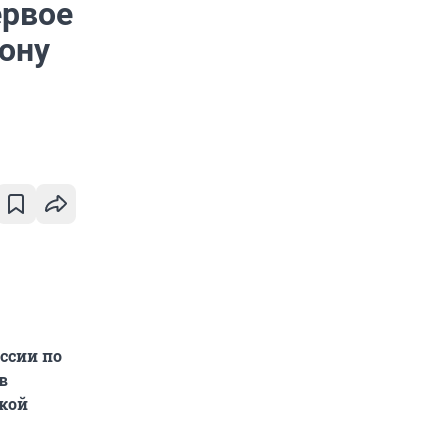
ервое
лону
ссии по
в
ской