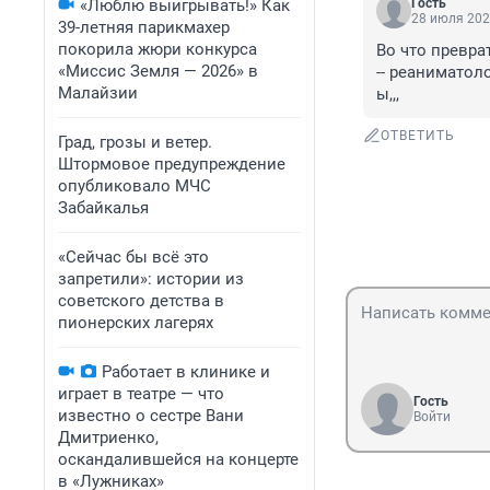
«Люблю выигрывать!» Как
Гость
28 июля 202
39-летняя парикмахер
покорила жюри конкурса
Во что превра
«Миссис Земля — 2026» в
-- реаниматоло
Малайзии
ы,,,
ОТВЕТИТЬ
Град, грозы и ветер.
Штормовое предупреждение
опубликовало МЧС
Забайкалья
«Сейчас бы всё это
запретили»: истории из
советского детства в
пионерских лагерях
Работает в клинике и
играет в театре — что
Гость
известно о сестре Вани
Войти
Дмитриенко,
оскандалившейся на концерте
в «Лужниках»