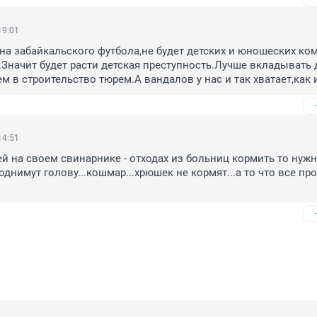
19:01
на забайкальского футбола,не будет детских и юношеских ком
.Значит будет расти детская преступность.Лучше вкладывать д
ем в строительство тюрем.А вандалов у нас и так хватает,как 
14:51
ей на своем свинарнике - отходах из больниц кормить то нужно
днимут голову...кошмар...хрюшек не кормят...а то что все про 