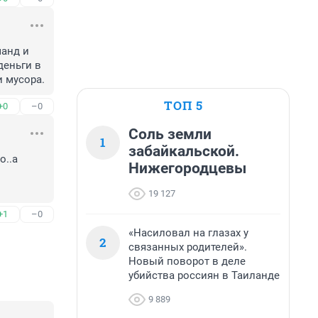
анд и 
еньги в 
и мусора.
ТОП 5
+0
–0
Соль земли
1
забайкальской.
..а 
Нижегородцевы
19 127
+1
–0
«Насиловал на глазах у
2
связанных родителей».
Новый поворот в деле
убийства россиян в Таиланде
9 889