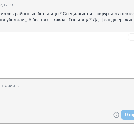
2, 12:09
тились районные больницы? Специалисты -- хирурги и анестез
ги убежали,,, А без них -- какая . больница? Да, фельдшер скин 
Отп