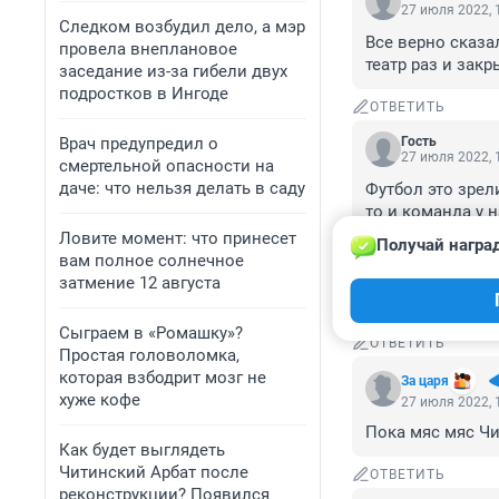
27 июля 2022, 
Следком возбудил дело, а мэр
Все верно сказал
провела внеплановое
театр раз и зак
заседание из-за гибели двух
подростков в Ингоде
ОТВЕТИТЬ
Врач предупредил о
Гость
27 июля 2022, 
смертельной опасности на
даче: что нельзя делать в саду
Футбол это зрел
то и команда у 
развитие произв
Ловите момент: что принесет
Получай награ
нормальных усло
вам полное солнечное
населения?Не м
затмение 12 августа
команды.Позор.
Сыграем в «Ромашку»?
ОТВЕТИТЬ
Простая головоломка,
которая взбодрит мозг не
За царя
хуже кофе
27 июля 2022, 
Пока мяс мяс Чи
Как будет выглядеть
Читинский Арбат после
ОТВЕТИТЬ
реконструкции? Появился