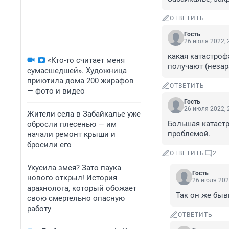
ОТВЕТИТЬ
Гость
26 июля 2022, 
какая катастроф
«Кто-то считает меня
получают (незар
сумасшедшей». Художница
приютила дома 200 жирафов
ОТВЕТИТЬ
— фото и видео
Гость
26 июля 2022, 
Жители села в Забайкалье уже
Большая катастр
обросли плесенью — им
проблемой.
начали ремонт крыши и
бросили его
ОТВЕТИТЬ
2
Укусила змея? Зато паука
Гость
нового открыл! История
26 июля 202
арахнолога, который обожает
Так он же быв
свою смертельно опасную
работу
ОТВЕТИТЬ