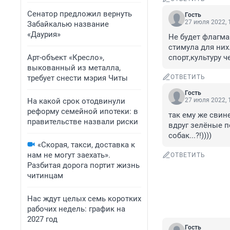
Сенатор предложил вернуть
Гость
27 июля 2022, 
Забайкалью название
«Даурия»
Не будет флагма
стимула для них
Арт-объект «Кресло»,
спорт,культуру ч
выкованный из металла,
требует снести мэрия Читы
ОТВЕТИТЬ
Гость
На какой срок отодвинули
27 июля 2022, 
реформу семейной ипотеки: в
так ему же свин
правительстве назвали риски
вдруг зелёные по
собак...?!))))
«Скорая, такси, доставка к
нам не могут заехать».
ОТВЕТИТЬ
Разбитая дорога портит жизнь
читинцам
Нас ждут целых семь коротких
рабочих недель: график на
2027 год
Гость