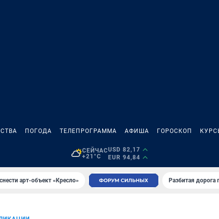
СТВА
ПОГОДА
ТЕЛЕПРОГРАММА
АФИША
ГОРОСКОП
КУРС
USD 82,17
СЕЙЧАС
+21°C
EUR 94,84
снести арт-объект «Кресло»
Разбитая дорога 