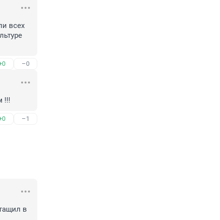
и всех 
ьтуре 
+0
–0
!!!
+0
–1
тащил в 