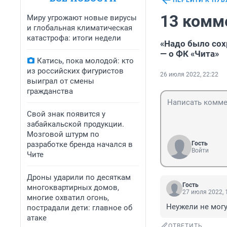
ПЕРЕЙТИ К ПУ
13 комм
Миру угрожают новые вирусы
и глобальная климатическая
катастрофа: итоги недели
«Надо было сох
— о ФК «Чита»
Катись, пока молодой: кто
из российских фигуристов
26 июля 2022, 22:22
выиграл от смены
гражданства
Свой знак появится у
забайкальской продукции.
Мозговой штурм по
разработке бренда начался в
Гость
Войти
Чите
Дроны ударили по десяткам
Гость
многоквартирных домов,
27 июля 2022, 
многие охватил огонь,
Неужели не могу
пострадали дети: главное об
атаке
ОТВЕТИТЬ