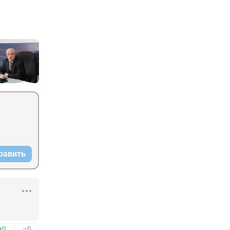
равить
+0
–0