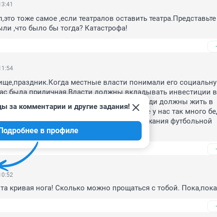
13:41
,это тоже самое ,если театралов оставить театра.Представьте 
рыли ,что было бы тогда? Катастрофа!
11:54
ище,праздник.Когда местные власти понимали его социальну
нас была приличная.Власти должны вкладывать инвестиции в 
одства,образование,спорта,дороги,жкх.Люди должны жить в 
ды за комментарии и другие задания!
виях.Наш край богат ресурсами,почему же у нас так много бе
ожем найти средств(небольших)для содержания футбольной 
Подробнее в профиле
10:52
та кривая нога! Сколько можно прощаться с тобой. Пока,пока