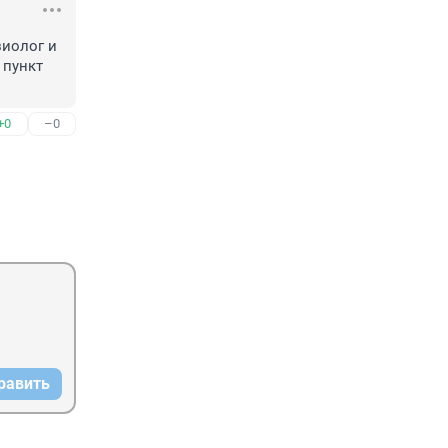
иолог и 
пункт 
+0
–0
равить