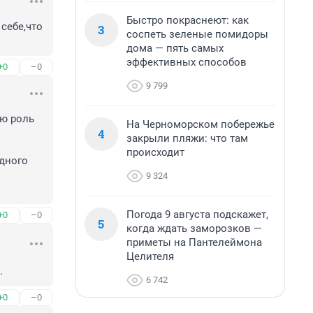
Быстро покраснеют: как
себе,что 
3
соспеть зеленые помидоры
дома — пять самых
эффективных способов
+0
–0
9 799
ю роль 
На Черноморском побережье
4
закрыли пляжи: что там
происходит
дного 
9 324
Погода 9 августа подскажет,
+0
–0
5
когда ждать заморозков —
приметы на Пантелеймона
Целителя
.
6 742
+0
–0