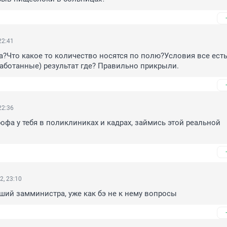
22:41
а?Что какое то количество носятся по полю?Условия все есть,
аботанные) результат где? Правильно прикрыли.
22:36
офа у тебя в поликлиниках и кадрах, займись этой реальной 
2, 23:10
ший замминистра, уже как бэ не к нему вопросы