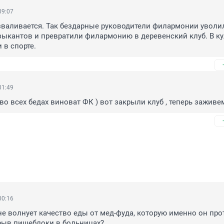
09:07
зваливается. Так бездарные руководители филармонии уволил
ыкантов и превратили филармонию в деревенский клуб. В кул
 в спорте.
01:49
во всех бедах виноват ФК ) вот закрыли клуб , теперь заживем 
00:16
не волнует качество еды от мед-фуда, которую именно он про
рыв пищеблоки в больницах?