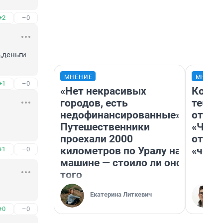
+2
–0
деньги 
МНЕНИЕ
МНЕНИ
+1
–0
«Нет некрасивых
Колоб
городов, есть
тебя 
недофинансированные».
отлож
Путешественники
«Чело
проехали 2000
отзыв
километров по Уралу на
«чело
+1
–0
машине — стоило ли оно
того
Екатерина Литкевич
+0
–0