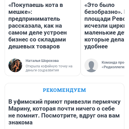
«Покупаешь кота в
«Это было
мешке»:
безобразно». П
предприниматель
площади Рево
рассказала, как на
исчезли цирки 
самом деле устроен
маленькие дет
бизнес со складами
которые делаю
дешевых товаров
удобнее
Наталья Шорохова
Команда проек
Открыла кофейную точку на
«Редколлегия»
деньги соцразвития
РЕКОМЕНДУЕМ
В уфимский приют привезли пермячку
Марину, которая почти ничего о себе
не помнит. Посмотрите, вдруг она вам
знакома