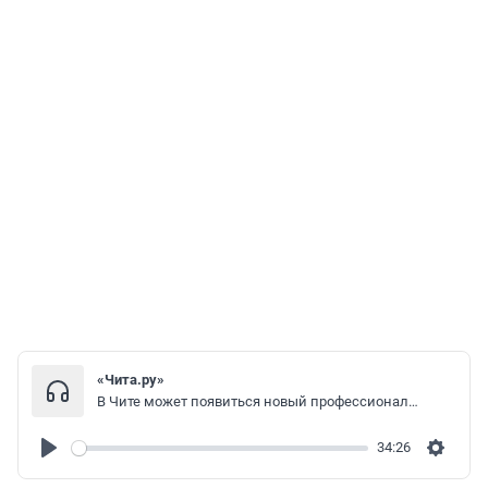
«Чита.ру»
В Чите может появиться новый профессиональный ФК — его возглавит основатель частной спортшколы
34:26
Play
Settin