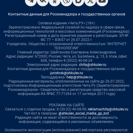
Контактные данные для Роскомнадзора и государственных органов
Сетевое издание «Чита.РУ» (18+)
Зарегистрировано Федеральной службой по надзору в сфере связи,
информационных технологий и массовых коммуникаций (Роскомнадзор)
Регистрационный номер и дата принятия решения о регистрации: ЭЛ №
ФС 77 – 83657 от 26.07.2022 г.
Учредитель: Общество с ограниченной ответственностью "ИНТЕРНЕТ
ТЕХНОЛОГИИ"
Главный редактор: Шайтанова Екатерина Александровна
Адрес редакции: 672000, Россия, Чита, ул. Балябина, д. 13, 6 этаж, офис
608, телефон 8 (3022) 40-08-24
Электронный адрес редакции:
chita@shkulev.ru
Контактные данные для Роскомнадзора и государственных органов:
juristnsk@shkulev.ru
Техподдержка:
help@shkulev.ru
Редакционные материалы, опубликованные на сайте до 26.07.2022,
подготовлены Информационным агентством Чита.Ру (Зарегистрировано
Роскомнадзором - Свидетельство о регистрации средства массовой
информации ИА №ФС 77-71394 от 17 октября 2017 года)
РЕКЛАМА НА САЙТЕ
Связаться с отделом продаж: 8 (30-22) 40-08-90,
reklamachita@shkulev.ru
Чат-бот в телеграм:
@shkulev_social_media_gp_bot
Редакция сайта не несет ответственности за достоверность
информации, содержащейся в рекламных объявлениях.
Особенности эксплуатации (использования) веб-портала регулируются: