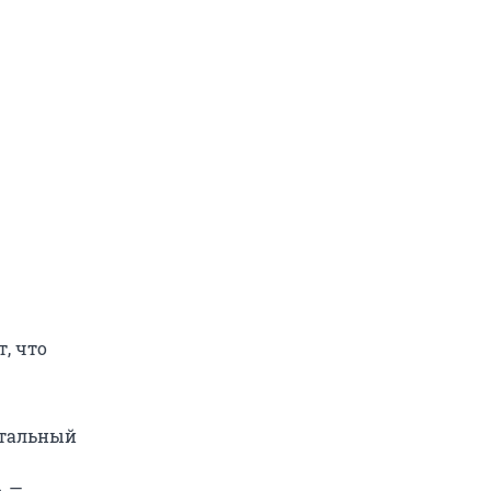
, что
нтальный
, —