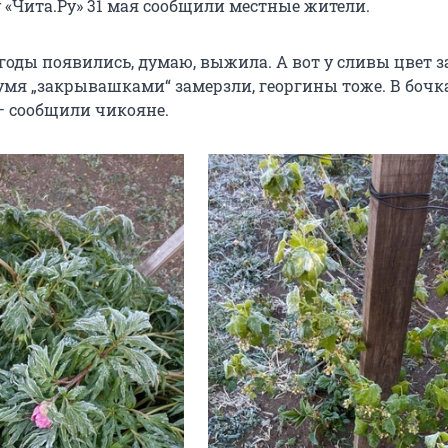
 «Чита.Ру» 31 мая сообщили местные жители.
годы появились, думаю, выжила. А вот у сливы цвет з
умя „закрывашками“ замерзли, георгины тоже. В бочк
— сообщили чикояне.