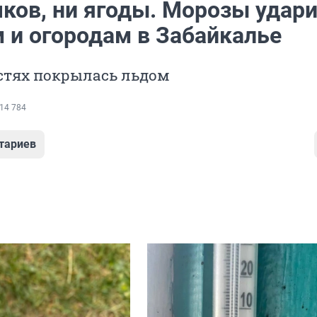
чков, ни ягоды. Морозы удар
м и огородам в Забайкалье
стях покрылась льдом
14 784
тариев