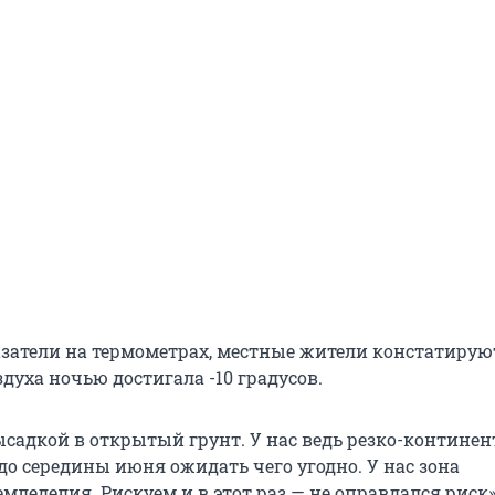
затели на термометрах, местные жители констатируют
духа ночью достигала -10 градусов.
ысадкой в открытый грунт. У нас ведь резко-контине
до середины июня ожидать чего угодно. У нас зона
мледелия. Рискуем и в этот раз — не оправдался риск»