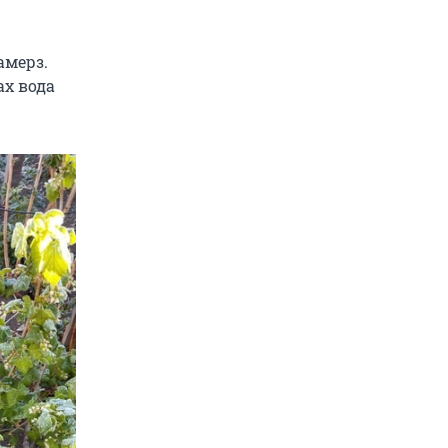
амерз.
ах вода