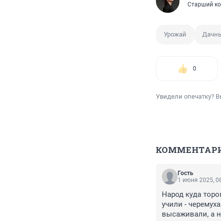
Старший ко
Урожай
Дачны
0
Увидели опечатку? В
КОММЕНТАР
Гость
1 июня 2025, 0
Народ куда торо
учили - черемуха
высаживали, а н