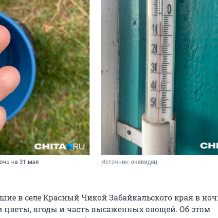
очь на 31 мая
Источник: 
очевидец
шие в селе Красный Чикой Забайкальского края в ночь
ли цветы, ягоды и часть высаженных овощей. Об этом