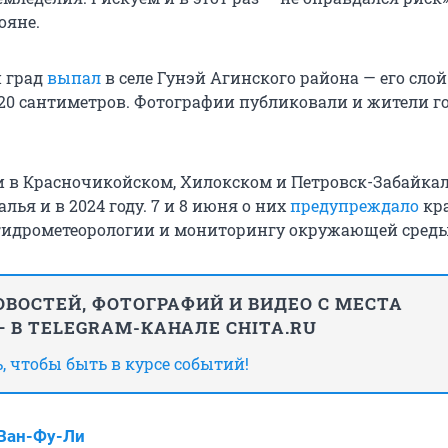
ояне.
 град
выпал
в селе Гунэй Агинского района — его слой
 20 сантиметров. Фотографии публиковали и жители г
 в Красночикойском, Хилокском и Петровск-Забайка
лья и в 2024 году. 7 и 8 июня о них
предупреждало
кр
гидрометеорологии и мониторингу окружающей среды
ВОСТЕЙ, ФОТОГРАФИЙ И ВИДЕО С МЕСТА
 В TELEGRAM-КАНАЛЕ CHITA.RU
 чтобы быть в курсе событий!
Ван-Фу-Ли