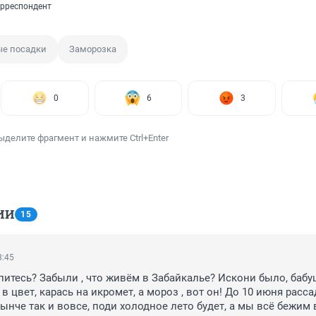
рреспондент
е посадки
Заморозка
0
6
3
ыделите фрагмент и нажмите Ctrl+Enter
ИИ
15
8:45
питесь? Забыли , что живём в Забайкалье? Искони было, бабу
 в цвет, карась на икромет, а мороз , вот он! До 10 июня рассад
ынче так и вовсе, поди холодное лето будет, а мы всё бежим в